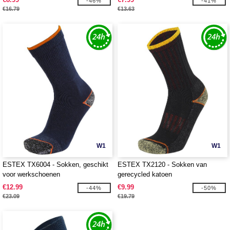
-46%
-41%
€16.79
€13.63
W1
W1
ESTEX TX6004 - Sokken, geschikt
ESTEX TX2120 - Sokken van
voor werkschoenen
gerecycled katoen
€12.99
€9.99
-44%
-50%
€23.09
€19.79