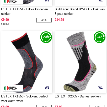
W1
W1
ESTEX TX1551 - Dikke katoenen
Build Your Brand BY450C - Pak van
sokken
5 paar sokken
€9.99
€14.99
-49%
€19.54
W1
W1
ESTEX TX1550 - Sokken, perfect
ESTEX TX2005 - Dames sokken
voor warm weer
€8.99
€7.99