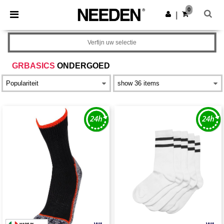
×
Needen-app
0
Download app
|
Betere prijzen in de app!
Verfijn uw selectie
GRBASICS
ONDERGOED