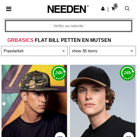
×
Needen-app
0
Download app
|
Betere prijzen in de app!
Verfijn uw selectie
GRBASICS
FLAT BILL PETTEN EN MUTSEN