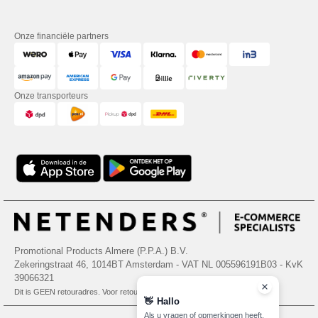
Onze financiële partners
Onze transporteurs
Promotional Products Almere (P.P.A.) B.V.
Zekeringstraat 46, 1014BT Amsterdam - VAT NL 005596191B03 - KvK
39066321
Dit is GEEN retouradres. Voor retourzending, zie hier
👋
Hallo
Als u vragen of opmerkingen heeft,