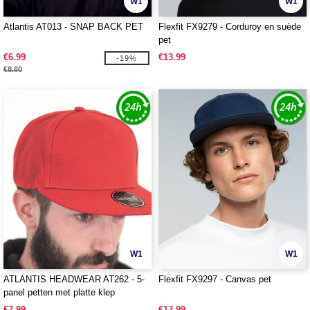
W1
W1
Atlantis AT013 - SNAP BACK PET
Flexfit FX9279 - Corduroy en suède
pet
€6.99
€13.99
-19%
€8.60
W1
W1
ATLANTIS HEADWEAR AT262 - 5-
Flexfit FX9297 - Canvas pet
panel petten met platte klep
€7.99
€13.99