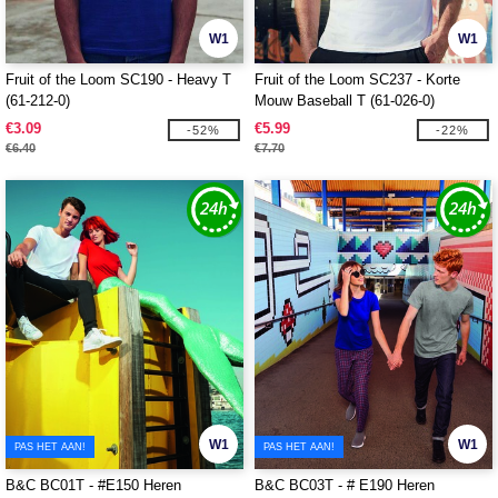
W1
W1
Fruit of the Loom SC190 - Heavy T
Fruit of the Loom SC237 - Korte
(61-212-0)
Mouw Baseball T (61-026-0)
€3.09
€5.99
-52%
-22%
€6.40
€7.70
W1
W1
PAS HET AAN!
PAS HET AAN!
B&C BC01T - #E150 Heren
B&C BC03T - # E190 Heren