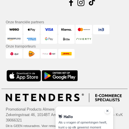
Onze financiële partners
Onze transporteurs
Promotional Products Almere (P.P.A.) B.V.
Zekeringstraat 46, 1014BT Amsterdam - VAT NL 005596191B03 - KvK
👋
Hallo
39066321
Als u vragen of opmerkingen heeft,
Dit is GEEN retouradres. Voor retourzending, zie hier
kunt u op elk gewenst moment