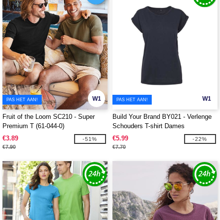
W1
W1
PAS HET AAN!
PAS HET AAN!
Fruit of the Loom SC210 - Super
Build Your Brand BY021 - Verlenge
Premium T (61-044-0)
Schouders T-shirt Dames
€3.89
€5.99
-51%
-22%
€7.90
€7.70