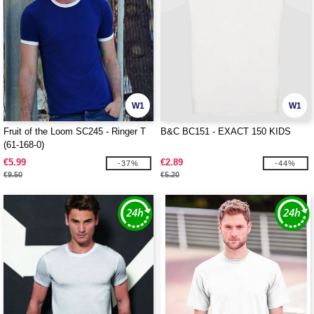
W1
W1
Fruit of the Loom SC245 - Ringer T
B&C BC151 - EXACT 150 KIDS
(61-168-0)
€5.99
€2.89
-37%
-44%
€9.50
€5.20