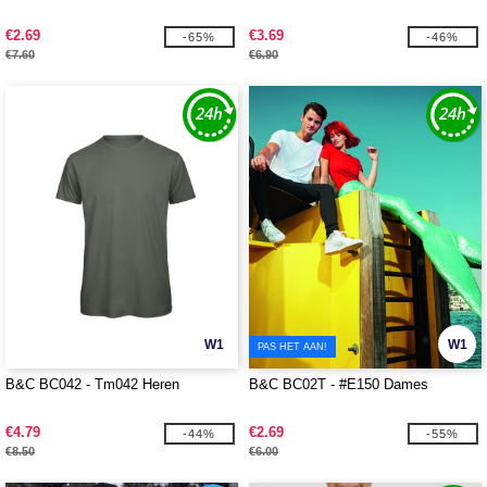
€2.69
€3.69
-65%
-46%
€7.60
€6.90
W1
W1
PAS HET AAN!
B&C BC042 - Tm042 Heren
B&C BC02T - #E150 Dames
€4.79
€2.69
-44%
-55%
€8.50
€6.00