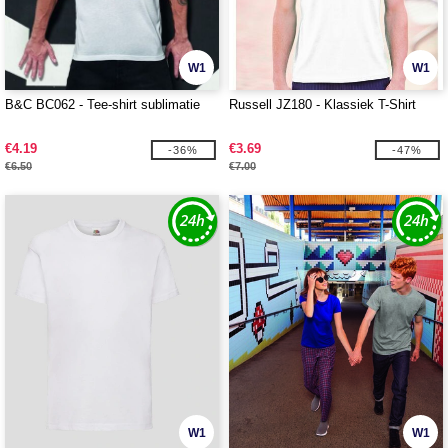
W1
W1
B&C BC062 - Tee-shirt sublimatie
Russell JZ180 - Klassiek T-Shirt
€4.19
€3.69
-36%
-47%
€6.50
€7.00
W1
W1