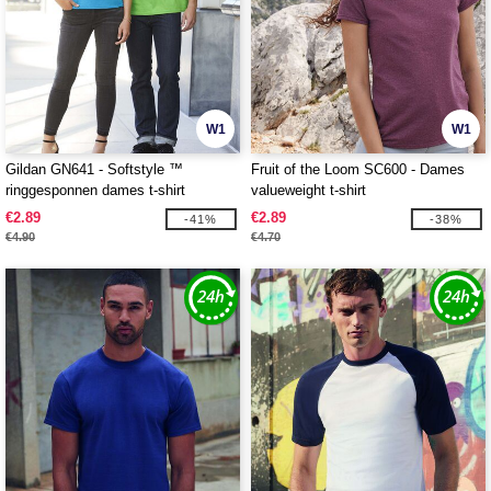
W1
W1
Gildan GN641 - Softstyle ™
Fruit of the Loom SC600 - Dames
ringgesponnen dames t-shirt
valueweight t-shirt
€2.89
€2.89
-41%
-38%
€4.90
€4.70