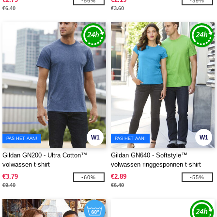
-56%
-39%
€6.40
€3.60
W1
W1
PAS HET AAN!
PAS HET AAN!
Gildan GN200 - Ultra Cotton™
Gildan GN640 - Softstyle™
volwassen t-shirt
volwassen ringgesponnen t-shirt
€3.79
€2.89
-60%
-55%
€9.40
€6.40