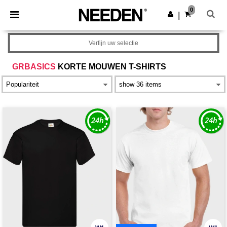
×
Needen-app
0
Download app
|
Betere prijzen in de app!
Verfijn uw selectie
GRBASICS
KORTE MOUWEN T-SHIRTS