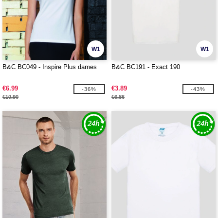
W1
W1
B&C BC049 - Inspire Plus dames
B&C BC191 - Exact 190
€6.99
€3.89
-36%
-43%
€10.90
€6.86