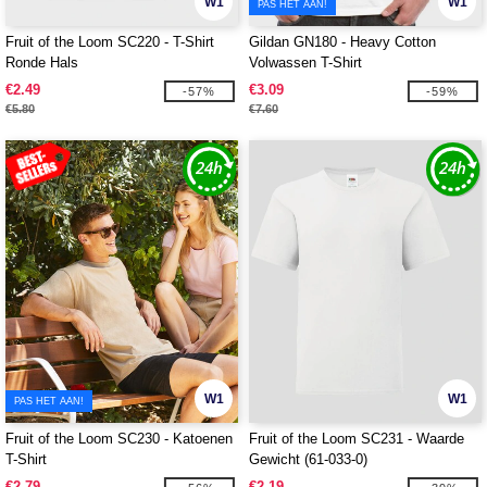
W1
W1
PAS HET AAN!
Fruit of the Loom SC220 - T-Shirt
Gildan GN180 - Heavy Cotton
Ronde Hals
Volwassen T-Shirt
€2.49
€3.09
-57%
-59%
€5.80
€7.60
W1
W1
PAS HET AAN!
Fruit of the Loom SC230 - Katoenen
Fruit of the Loom SC231 - Waarde
T-Shirt
Gewicht (61-033-0)
€2.79
€2.19