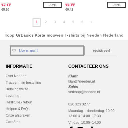
€3.79
€6.99
-27%
-26%
€5.20
€9.42
1
2
3
4
5
6
»
Koop
GrBasics Korte mouwen T-shirts
bij Needen Nederland
registreer!
INFORMATIE
CONTACTEER ONS
Over Needen
Klant
klant@needen.nl
Traceer mijn bestelling
Sales
Betalingswijze
verkoop@needen.nl
Levering
Restitutie / retour
020 323 3277
Helpen & FAQs
Maandag – donderdag: 10:00–
Onze afspraken
13:00 & 14:00–17:30
Carrières
Vrijdag: 10:00–14:00