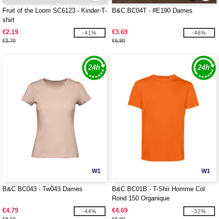
Fruit of the Loom SC6123 - Kinder-T-
B&C BC04T - #E190 Dames
shirt
€2.19
€3.69
-41%
-46%
€3.70
€6.90
W1
W1
B&C BC043 - Tw043 Dames
B&C BC01B - T-Shir Homme Col
Rond 150 Organique
€4.79
€4.69
-44%
-32%