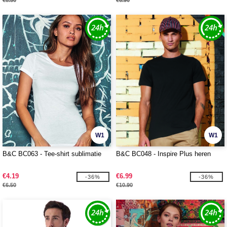
€8.50
€6.90
W1
W1
B&C BC063 - Tee-shirt sublimatie
B&C BC048 - Inspire Plus heren
€4.19
€6.99
-36%
-36%
€6.50
€10.90