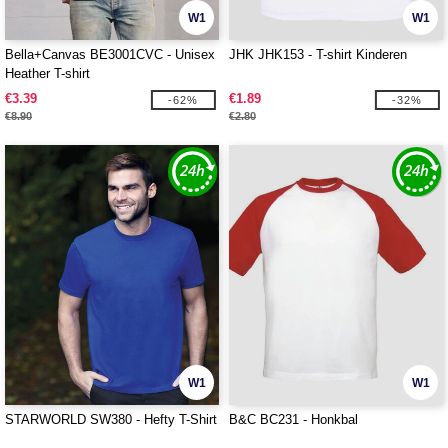
W1
W1
Bella+Canvas BE3001CVC - Unisex
JHK JHK153 - T-shirt Kinderen
Heather T-shirt
€3.39
€1.89
-62%
-32%
€8.90
€2.80
W1
W1
STARWORLD SW380 - Hefty T-Shirt
B&C BC231 - Honkbal