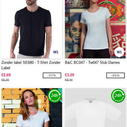
W1
W1
Zonder label SE680 - T-Shirt Zonder
B&C BC047 - Tw047 Slub Dames
Label
€2.69
€3.29
-57%
-65%
€6.30
€9.40