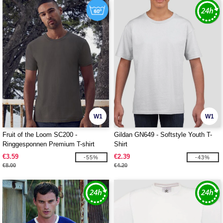
W1
W1
Fruit of the Loom SC200 -
Gildan GN649 - Softstyle Youth T-
Ringgesponnen Premium T-shirt
Shirt
€3.59
€2.39
-55%
-43%
€8.00
€4.20