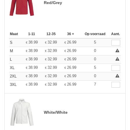
Red/Grey
Maat
1-11
12-35
36 +
Op voorraad
Aant.
38.99
32.99
26.99
5
S
€
€
€
38.99
32.99
26.99
0
M
€
€
€
38.99
32.99
26.99
0
L
€
€
€
38.99
32.99
26.99
5
XL
€
€
€
38.99
32.99
26.99
0
2XL
€
€
€
38.99
32.99
26.99
7
3XL
€
€
€
White/White