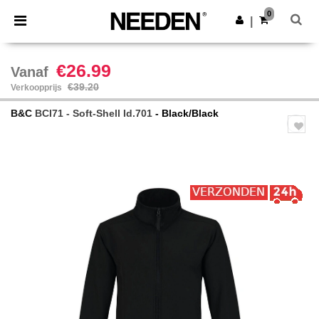
×
Needen-app
0
Download app
|
Betere prijzen in de app!
€26.99
Vanaf
€39.20
Verkoopprijs
B&C
BCI71 - Soft-Shell Id.701
- Black/Black
Previous
Next