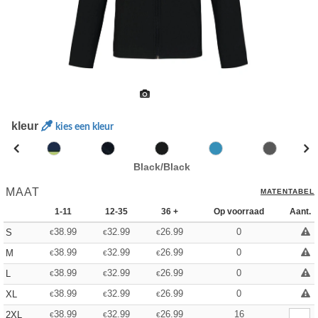
kleur
kies een kleur
Black/Black
MAAT
MATENTABEL
1-11
12-35
36 +
Op voorraad
Aant.
38.99
32.99
26.99
0
S
€
€
€
38.99
32.99
26.99
0
M
€
€
€
38.99
32.99
26.99
0
L
€
€
€
38.99
32.99
26.99
0
XL
€
€
€
38.99
32.99
26.99
16
2XL
€
€
€