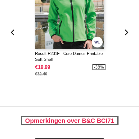
W1
Result R231F - Core Dames Printable
Soft Shell
€19.99
-38%
€32.40
Opmerkingen over B&C BCI71