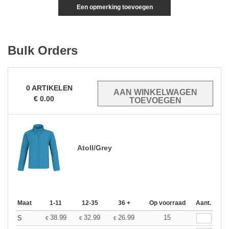
Een opmerking toevoegen
Bulk Orders
0
ARTIKELEN
€
0.00
Atoll/Grey
Maat
1-11
12-35
36 +
Op voorraad
Aant.
38.99
32.99
26.99
15
S
€
€
€