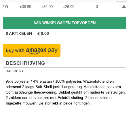
38.99
32.99
26.99
0
3XL
€
€
€
0
ARTIKELEN
€
0.00
BESCHRIJVING
B&C BCI71
96% polyester / 4% elastan ​​/ 100% polyester. Waterafstotend en
ademend 2-laags Soft-Shell jack. Langere rug. Aansluitende pasvorm.
Contrastkleurige fleecevoering. Dubbel gestikt om naden te verstevigen.
2 zakken aan de voorkant met Éclair®-sluiting. 2 binnenzakken.
Ingezette mouwen. De stof rekt in beide richtingen.