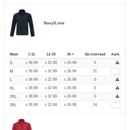
Navy/Lime
Maat
1-11
12-35
36 +
Op voorraad
Aant.
38.99
32.99
26.99
0
S
€
€
€
38.99
32.99
26.99
31
M
€
€
€
38.99
32.99
26.99
0
L
€
€
€
38.99
32.99
26.99
0
XL
€
€
€
38.99
32.99
26.99
0
2XL
€
€
€
38.99
32.99
26.99
24
3XL
€
€
€