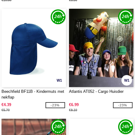
€10.50
€8.30
W1
W1
Beechfield BF11B - Kindermuts met
Atlantis AT052 - Cargo Huisdier
nekflap
€4.39
€6.99
-23%
-23%
€5.70
€9.10