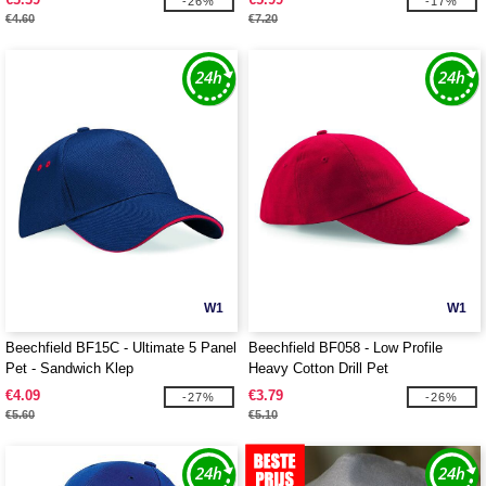
-26%
-17%
€4.60
€7.20
W1
W1
Beechfield BF15C - Ultimate 5 Panel
Beechfield BF058 - Low Profile
Pet - Sandwich Klep
Heavy Cotton Drill Pet
€4.09
€3.79
-27%
-26%
€5.60
€5.10