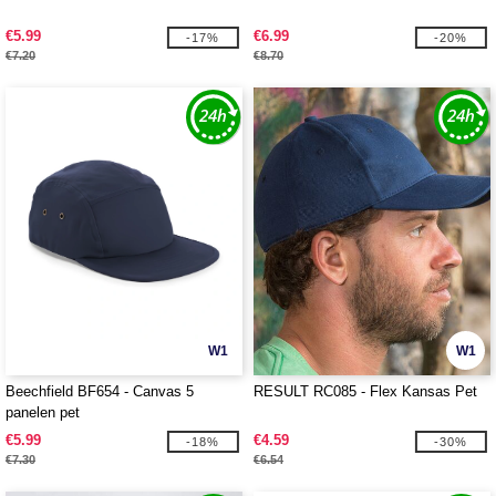
€5.99
€6.99
-17%
-20%
€7.20
€8.70
W1
W1
Beechfield BF654 - Canvas 5
RESULT RC085 - Flex Kansas Pet
panelen pet
€5.99
€4.59
-18%
-30%
€7.30
€6.54