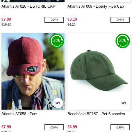
Atlantis AT020 - ESTORIL CAP
Atlantis AT009 - Liberty Five Cap
€7.99
€3.19
-22%
-24%
€10.20
€4.20
W1
W1
Atlantis AT058 - Fam
Beechfield BF187 - Pet 6 panelen
€7.99
€6.99
-24%
-16%