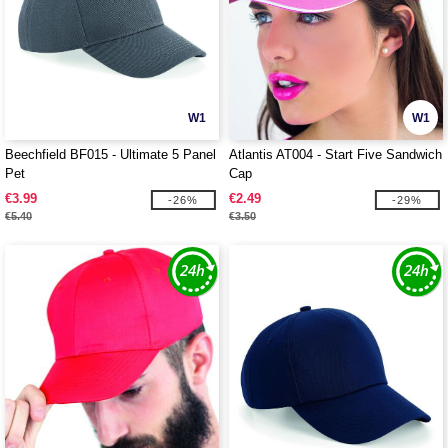
W1
W1
Beechfield BF015 - Ultimate 5 Panel
Atlantis AT004 - Start Five Sandwich
Pet
Cap
€3.99
€2.49
-26%
-29%
€5.40
€3.50