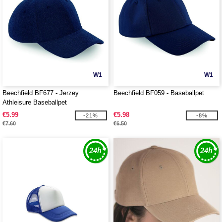
W1
W1
Beechfield BF677 - Jerzey
Beechfield BF059 - Baseballpet
Athleisure Baseballpet
€5.99
€5.98
-21%
-8%
€7.60
€6.50