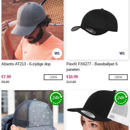
W1
W1
Atlantis AT213 - 6-zijdige dop
Flexfit FX6277 - Baseballpet 6
panelen
€7.99
€10.99
-19%
-26%
€9.90
€14.90