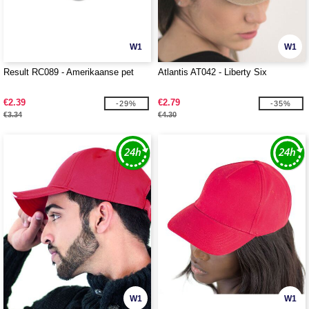
W1
W1
Result RC089 - Amerikaanse pet
Atlantis AT042 - Liberty Six
€2.39
€2.79
-29%
-35%
€3.34
€4.30
W1
W1