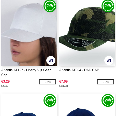
W1
W1
Atlantis AT127 - Liberty Vijf Gesp
Atlantis AT024 - DAD CAP
Cap
€3.29
€7.99
-25%
-22%
€4.40
€10.30