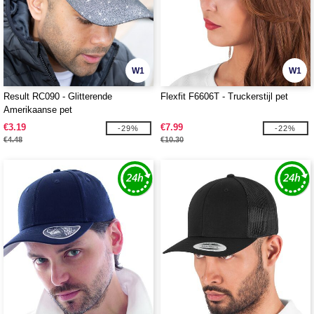
W1
W1
Result RC090 - Glitterende
Flexfit F6606T - Truckerstijl pet
Amerikaanse pet
€3.19
€7.99
-29%
-22%
€4.48
€10.30