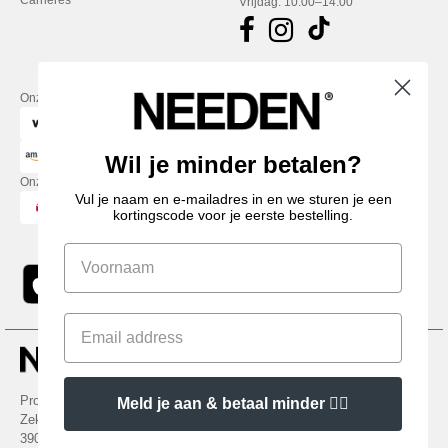
Carrières
Vrijdag: 10:00–14:00
Onze financiële partners
Wil je minder betalen?
Onze transporteurs
Vul je naam en e-mailadres in en we sturen je een
kortingscode voor je eerste bestelling.
Promotional Products Almere (P.P.A.) B.V.
Meld je aan & betaal minder 👍🏼
Zekeringstraat 46, 1014BT Amsterdam - VAT NL 005596191B03 - KvK
39066321