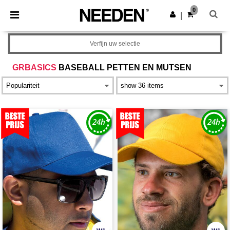
×
Needen-app
0
Download app
|
Betere prijzen in de app!
Verfijn uw selectie
GRBASICS
BASEBALL PETTEN EN MUTSEN