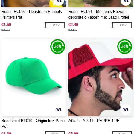
W1
W1
Result RC080 - Houston 5-Paneels
Result RC081 - Memphis Petvan
Printers Pet
geborsteld katoen met Laag Profiel
€1.59
€2.49
-31%
-30%
€2.30
€3.56
W1
W1
Beechfield BF010 - Originele 5 Panel
Atlantis AT011 - RAPPER PET
Pet
€3.39
€5.99