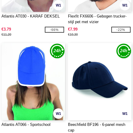
W1
W1
Atlantis AT030 - KARAF DEKSEL
Flexfit FX6606 - Gebogen trucker-
stijl pet met vizier
€3.79
€7.99
-66%
-22%
€11.20
€10.30
W1
W1
Atlantis AT066 - Sportschool
Beechfield BF196 - 6-panel mesh
cap