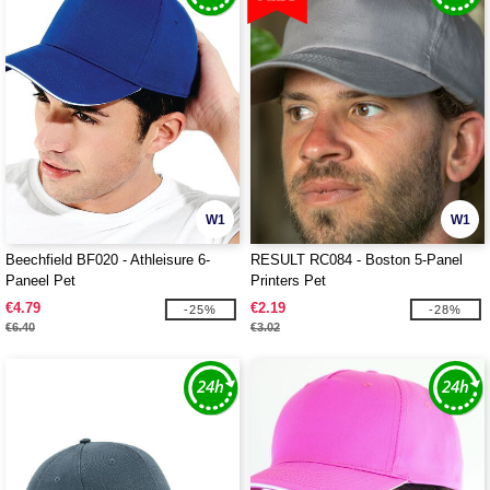
W1
W1
Beechfield BF020 - Athleisure 6-
RESULT RC084 - Boston 5-Panel
Paneel Pet
Printers Pet
€4.79
€2.19
-25%
-28%
€6.40
€3.02