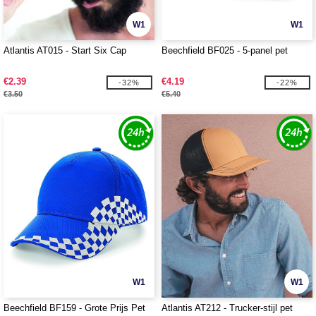
W1
W1
Atlantis AT015 - Start Six Cap
Beechfield BF025 - 5-panel pet
€2.39
€4.19
-32%
-22%
€3.50
€5.40
W1
W1
Beechfield BF159 - Grote Prijs Pet
Atlantis AT212 - Trucker-stijl pet