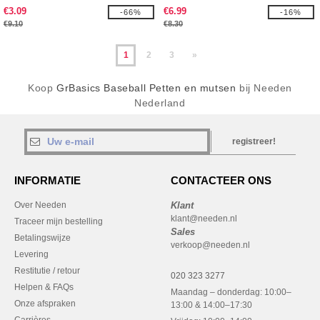
€3.09
€6.99
-66%
-16%
€9.10
€8.30
1
2
3
»
Koop
GrBasics Baseball Petten en mutsen
bij Needen
Nederland
registreer!
INFORMATIE
CONTACTEER ONS
Over Needen
Klant
klant@needen.nl
Traceer mijn bestelling
Sales
Betalingswijze
verkoop@needen.nl
Levering
Restitutie / retour
020 323 3277
Helpen & FAQs
Maandag – donderdag: 10:00–
Onze afspraken
13:00 & 14:00–17:30