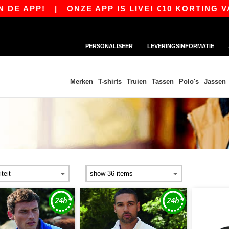
APP!
|
ONZE APP IS LIVE! €10 KORTING VANAF
PERSONALISEER
LEVERINGSINFORMATIE
Merken
T-shirts
Truien
Tassen
Polo's
Jassen