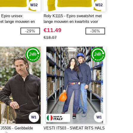
W32
W32
 Epiro unisex
Roly K1115 - Epiro sweatshirt met
met lange mouwen en
lange mouwen en kwartrits voor
kinderen
€11.49
-29%
-36%
€18.07
W1
W1
5506 - Geribbelde
VESTI IT503 - SWEAT RITS HALS