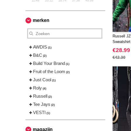
11.49
20.12
28.74
37.36
45.99
merken
Russell JZ
Sweatshirt
AWDIS
(1)
€28.99
B&C
(2)
€42.30
Build Your Brand
(1)
Fruit of the Loom
(2)
Just Cool
(1)
Roly
(4)
Russell
(2)
Tee Jays
(2)
VESTI
(1)
magazijn