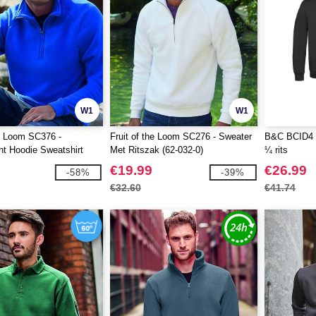
W1
W1
he Loom SC376 -
Fruit of the Loom SC276 - Sweater
B&C BCID4 -
ht Hoodie Sweatshirt
Met Ritszak (62-032-0)
¼ rits
€19.99
€26.99
-58%
-39%
€32.60
€41.74