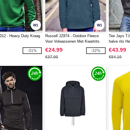
W1
W1
012 - Heavy Duty Kraag
Russell JZ874 - Outdoor Fleece
Tee Jays TJ
Voor Volwassenen Met Kwartrits
halve rits H
€24.99
€43.99
-31%
-32%
€37.00
€54.10