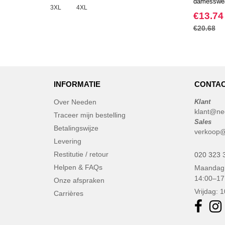
damesswea
3XL
4XL
en halve ri
€13.74
€20.68
INFORMATIE
CONTAC
Over Needen
Klant
klant@ne
Traceer mijn bestelling
Sales
Betalingswijze
verkoop@
Levering
Restitutie / retour
020 323 
Helpen & FAQs
Maandag 
14:00–17
Onze afspraken
Vrijdag: 
Carrières