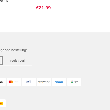
ve rits
€21.99
gende bestelling!
registreer!