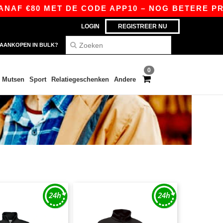
 €80 MET DE CODE APP10 – NOG BETERE PRIJZEN
LOGIN
REGISTREER NU
AANKOPEN IN BULK?
0
Mutsen
Sport
Relatiegeschenken
Andere