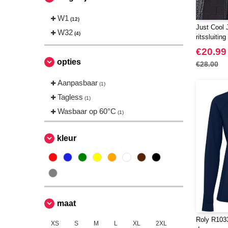
W1
(12)
Just Cool 
W32
(4)
ritssluiting
€20.99
opties
€28.00
Aanpasbaar
(1)
Tagless
(1)
Wasbaar op 60°C
(1)
kleur
maat
Roly R103
XS
S
M
L
XL
2XL