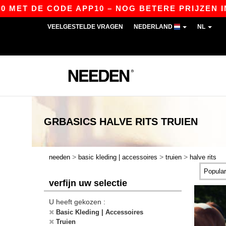
T DE CODE APP10 – NOG BETERE PRIJZEN IN DE 
VEELGESTELDE VRAGEN
NEDERLAND
NL
GRBASICS
HALVE RITS TRUIEN
>
>
>
needen
basic kleding | accessoires
truien
halve rits
verfijn uw selectie
U heeft gekozen :
Basic Kleding | Accessoires
Truien