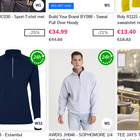
W1
W1
PAS HET AAN!
JC030 - Sport-T-shirt met
Build Your Brand BY098 - Sweat
Roly R1115 -
Pull Over Hoody
sweatshirt 
kwartrits
€34.99
€13.40
-25%
-21%
€44.50
€18.82
W32
W1
3 - Estambul
AWDIS JH046 - SOPHOMORE 1/4
TEE JAYS TJ