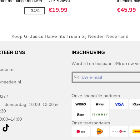
ter met lange mouwen
ZIP SWEAT
interlock hal
ts
€19.99
€45.99
-34%
Koop
GrBasics Halve rits Truien
bij Needen Nederland
TEER ONS
INSCHRIJVING
Word lid en bespaar -3% op uw vol
eden.nl
needen.nl
Onze financiële partners
3277
– donderdag: 10:00–13:00 &
:30
10:00–14:00
Onze transporteurs