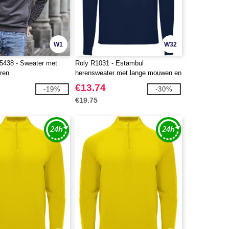
W1
W32
5438 - Sweater met
Roly R1031 - Estambul
eren
herensweater met lange mouwen en
halve rits
€13.74
-19%
-30%
€19.75