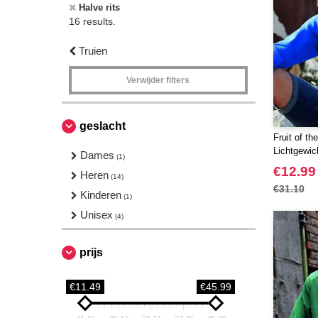
Halve rits
16 results.
Truien
Verwijder filters
geslacht
Fruit of t
Lichtgewic
Dames
(1)
€12.99
Heren
(14)
€31.10
Kinderen
(1)
Unisex
(4)
prijs
€11.49
€45.99