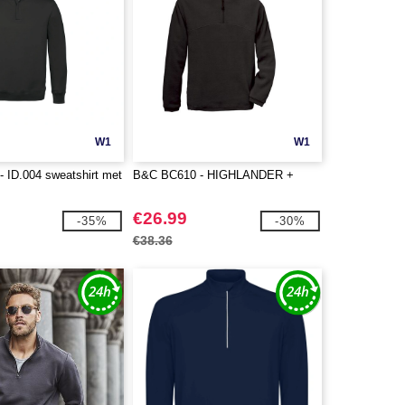
W1
W1
 ID.004 sweatshirt met
B&C BC610 - HIGHLANDER +
€26.99
-35%
-30%
€38.36