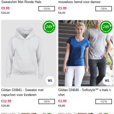
Sweatshirt Met Ronde Hals
mouwloos hemd voor dames
€9.99
€3.99
-50%
-38%
€20.10
€6.40
W1
W1
Gildan GN941 - Sweater met
Gildan GN646 - Softstyle™ v-hals t-
capuchon voor kinderen
shirt
€12.99
€3.99
-38%
-42%
€20.80
€6.90