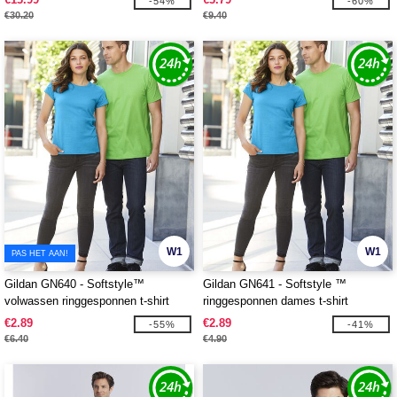
-54%
-60%
€30.20
€9.40
W1
W1
PAS HET AAN!
Gildan GN640 - Softstyle™
Gildan GN641 - Softstyle ™
volwassen ringgesponnen t-shirt
ringgesponnen dames t-shirt
€2.89
€2.89
-55%
-41%
€6.40
€4.90