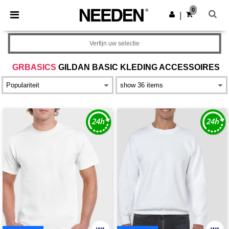
×
Needen-app
0
Download app
|
Betere prijzen in de app!
Verfijn uw selectie
GRBASICS
GILDAN BASIC KLEDING ACCESSOIRES