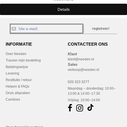
Details
registreer!
INFORMATIE
CONTACTEER ONS
Over Needen
Klant
klant@needen.nl
Traceer mijn bestelling
Sales
Betalingswijze
verkoop@needen.nl
Levering
Restitutie / retour
020 323 3277
Helpen & FAQs
Maandag – donderdag: 10:00–
Onze afspraken
13:00 & 14:00–17:30
Carrières
Vrijdag: 10:00–14:00