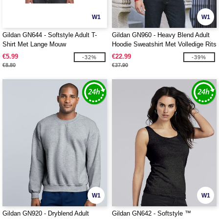
W1
W1
Gildan GN644 - Softstyle Adult T-
Gildan GN960 - Heavy Blend Adult
Shirt Met Lange Mouw
Hoodie Sweatshirt Met Volledige Rits
€5.99
€22.99
-32%
-39%
€8.80
€37.90
W1
W1
Gildan GN920 - Dryblend Adult
Gildan GN642 - Softstyle ™