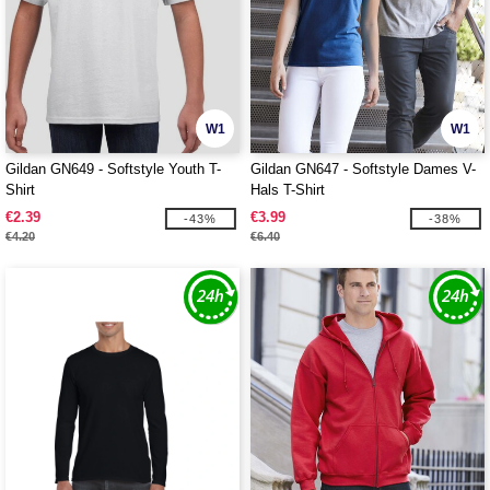
W1
W1
Gildan GN649 - Softstyle Youth T-
Gildan GN647 - Softstyle Dames V-
Shirt
Hals T-Shirt
€2.39
€3.99
-43%
-38%
€4.20
€6.40