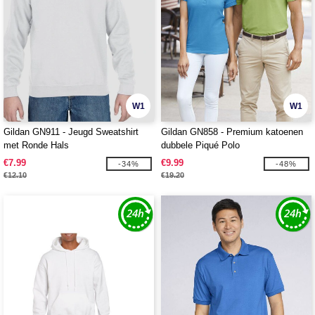
W1
W1
Gildan GN911 - Jeugd Sweatshirt
Gildan GN858 - Premium katoenen
met Ronde Hals
dubbele Piqué Polo
€7.99
€9.99
-34%
-48%
€12.10
€19.20