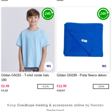
€8.90
€5.20
W1
W1
Gildan GN181 - T-shirt ronde hals
Gildan GN189 - Polar fleece deken
180
€2.49
€12.99
-41%
-33%
€4.20
€19.54
Koop
Goedkope kleding & accessoires online
bij Needen
Nederland