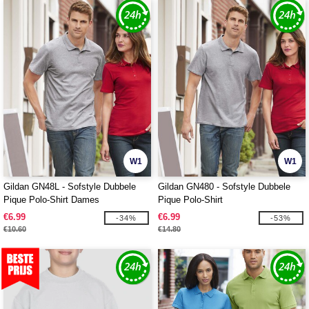
W1
W1
Gildan GN48L - Sofstyle Dubbele
Gildan GN480 - Sofstyle Dubbele
Pique Polo-Shirt Dames
Pique Polo-Shirt
€6.99
€6.99
-34%
-53%
€10.60
€14.80