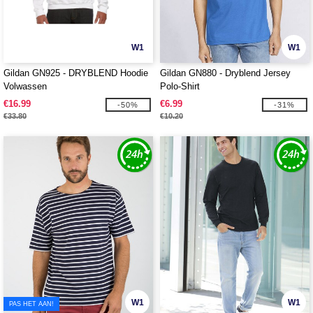
W1
W1
Gildan GN925 - DRYBLEND Hoodie
Gildan GN880 - Dryblend Jersey
Volwassen
Polo-Shirt
€16.99
€6.99
-50%
-31%
€33.80
€10.20
W1
W1
PAS HET AAN!