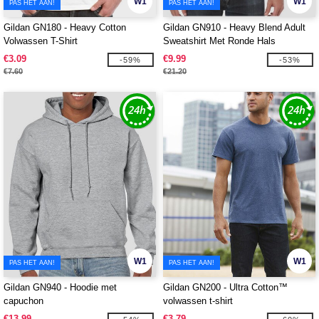
W1
W1
PAS HET AAN!
PAS HET AAN!
Gildan GN180 - Heavy Cotton
Gildan GN910 - Heavy Blend Adult
Volwassen T-Shirt
Sweatshirt Met Ronde Hals
€3.09
€9.99
-59%
-53%
€7.60
€21.20
W1
W1
PAS HET AAN!
PAS HET AAN!
Gildan GN940 - Hoodie met
Gildan GN200 - Ultra Cotton™
capuchon
volwassen t-shirt
€13.99
€3.79