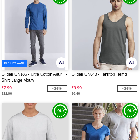
W1
W1
PAS HET AAN!
Gildan GN186 - Ultra Cotton Adult T-
Gildan GN643 - Tanktop Hemd
Shirt Lange Mouw
€7.99
€3.99
-38%
-38%
€12.90
€6.40