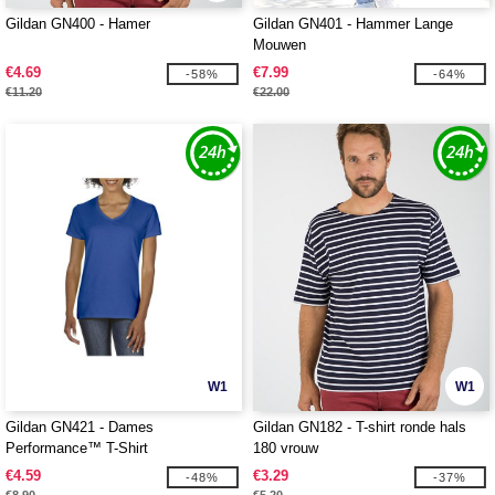
Gildan GN400 - Hamer
Gildan GN401 - Hammer Lange
Mouwen
€4.69
€7.99
-58%
-64%
€11.20
€22.00
W1
W1
Gildan GN421 - Dames
Gildan GN182 - T-shirt ronde hals
Performance™ T-Shirt
180 vrouw
€4.59
€3.29
-48%
-37%