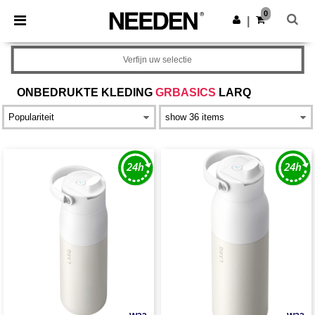
×
Needen-app
0
Download app
|
Betere prijzen in de app!
Verfijn uw selectie
ONBEDRUKTE KLEDING
GRBASICS
LARQ