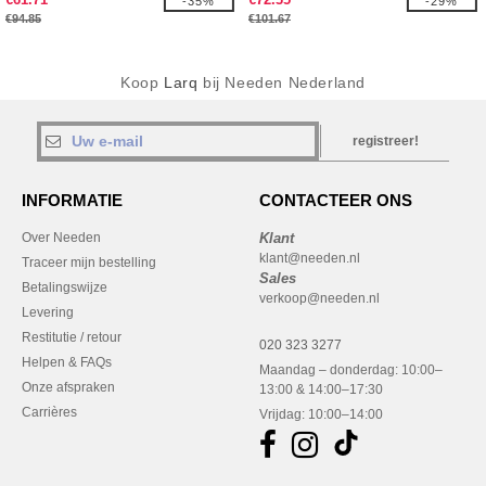
-35%
-29%
€94.85
€101.67
Koop
Larq
bij Needen Nederland
registreer!
INFORMATIE
CONTACTEER ONS
Over Needen
Klant
klant@needen.nl
Traceer mijn bestelling
Sales
Betalingswijze
verkoop@needen.nl
Levering
Restitutie / retour
020 323 3277
Helpen & FAQs
Maandag – donderdag: 10:00–
Onze afspraken
13:00 & 14:00–17:30
Carrières
Vrijdag: 10:00–14:00