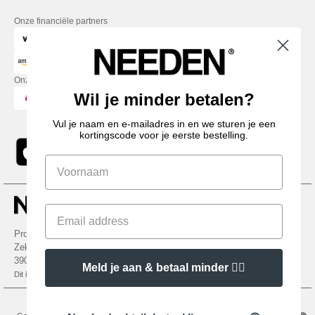
Onze financiële partners
Onze transporteurs
Wil je minder betalen?
Vul je naam en e-mailadres in en we sturen je een
kortingscode voor je eerste bestelling.
Promotional Products Almere (P.P.A.) B.V.
Zekeringstraat 46, 1014BT Amsterdam - VAT NL 005596191B03 - KvK
39066321
Meld je aan & betaal minder 👍🏼
Dit is GEEN retouradres. Voor retourzending, zie hier
Wettelijke bepalingen
-
Privacybeleid
-
Algemene Toegangs - En