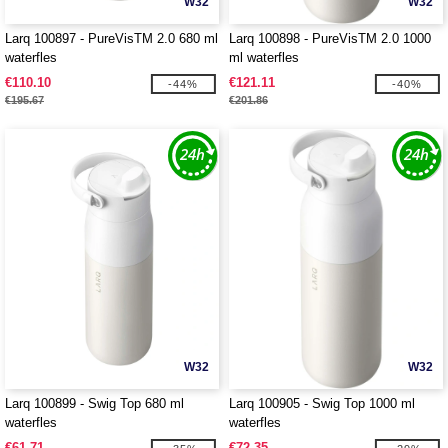
W32
W32
Larq 100897 - PureVisTM 2.0 680 ml
Larq 100898 - PureVisTM 2.0 1000
waterfles
ml waterfles
€110.10
€121.11
-44%
-40%
€195.67
€201.86
W32
W32
Larq 100899 - Swig Top 680 ml
Larq 100905 - Swig Top 1000 ml
waterfles
waterfles
€61.71
€72.35