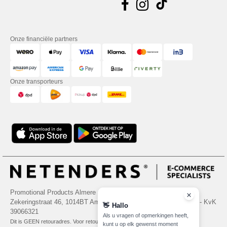
Onze financiële partners
Onze transporteurs
Promotional Products Almere (P.P.A.) B.V.
Zekeringstraat 46, 1014BT Amsterdam - VAT NL 005596191B03 - KvK
👋
Hallo
39066321
Als u vragen of opmerkingen heeft,
Dit is GEEN retouradres. Voor retourzending, zie hier
kunt u op elk gewenst moment