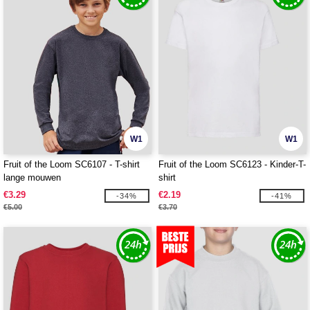
W1
W1
Fruit of the Loom SC6107 - T-shirt
Fruit of the Loom SC6123 - Kinder-T-
lange mouwen
shirt
€3.29
€2.19
-34%
-41%
€5.00
€3.70