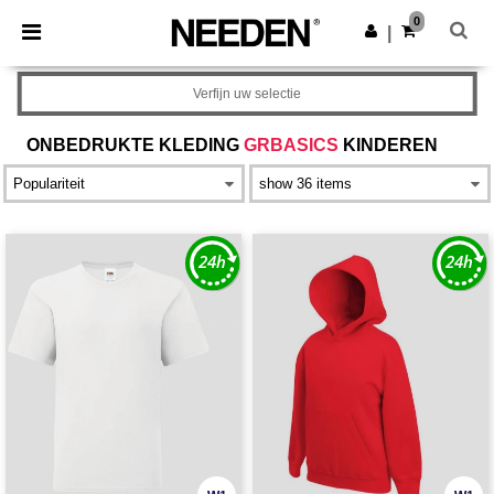
×
Needen-app
0
Download app
|
Betere prijzen in de app!
Verfijn uw selectie
ONBEDRUKTE KLEDING
GRBASICS
KINDEREN