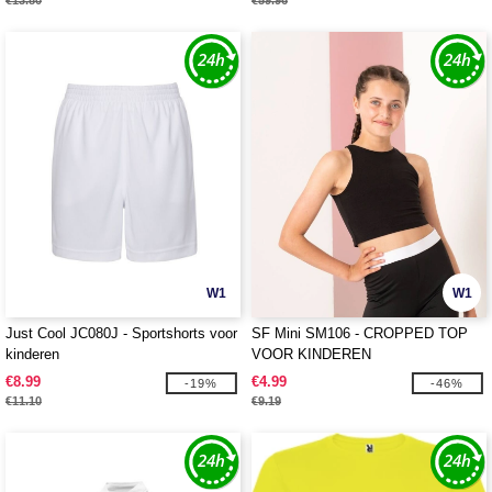
€13.80
€59.96
W1
W1
Just Cool JC080J - Sportshorts voor
SF Mini SM106 - CROPPED TOP
kinderen
VOOR KINDEREN
€8.99
€4.99
-19%
-46%
€11.10
€9.19