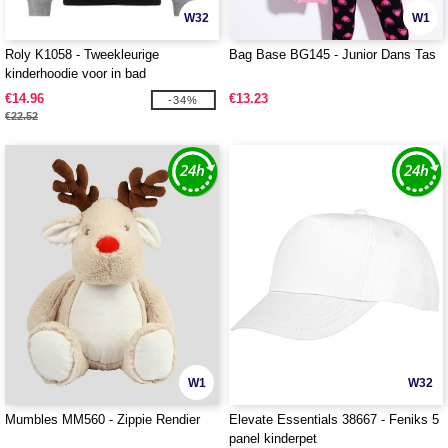
W32
W1
Roly K1058 - Tweekleurige
Bag Base BG145 - Junior Dans Tas
kinderhoodie voor in bad
€14.96
€13.23
-34%
€22.52
W1
W32
Mumbles MM560 - Zippie Rendier
Elevate Essentials 38667 - Feniks 5
panel kinderpet