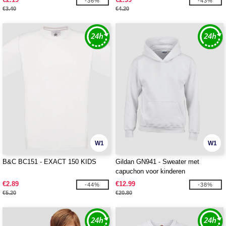
-36%
-43%
€3.40
€4.20
W1
W1
B&C BC151 - EXACT 150 KIDS
Gildan GN941 - Sweater met
capuchon voor kinderen
€2.89
€12.99
-44%
-38%
€5.20
€20.80