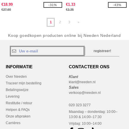
€18.99
€1.33
-31%
-43%
€27.60
€2.35
1
2
3
»
Koop goedkopen producten online bij Needen Nederland
registreer!
INFORMATIE
CONTACTEER ONS
Over Needen
Klant
klant@needen.nl
Traceer mijn bestelling
Sales
Betalingswijze
verkoop@needen.nl
Levering
Restitutie / retour
020 323 3277
Helpen & FAQs
Maandag – donderdag: 10:00–
Onze afspraken
13:00 & 14:00–17:30
Carrières
Vrijdag: 10:00–14:00