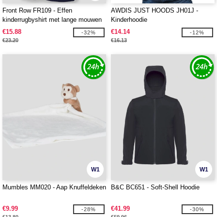
Front Row FR109 - Effen
AWDIS JUST HOODS JH01J -
kinderrugbyshirt met lange mouwen
Kinderhoodie
€15.88
€14.14
-32%
-12%
€23.20
€16.13
W1
W1
Mumbles MM020 - Aap Knuffeldeken
B&C BC651 - Soft-Shell Hoodie
€9.99
€41.99
-28%
-30%