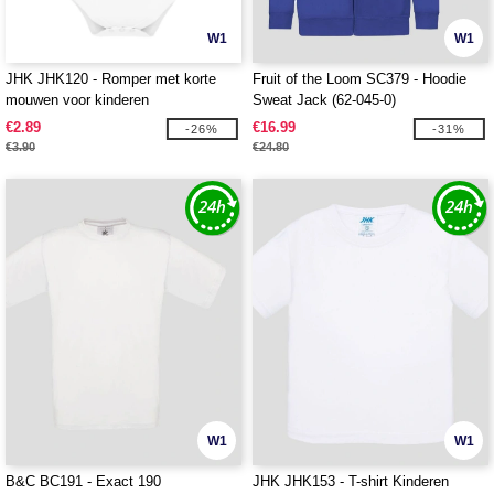
W1
W1
JHK JHK120 - Romper met korte
Fruit of the Loom SC379 - Hoodie
mouwen voor kinderen
Sweat Jack (62-045-0)
€2.89
€16.99
-26%
-31%
€3.90
€24.80
W1
W1
B&C BC191 - Exact 190
JHK JHK153 - T-shirt Kinderen