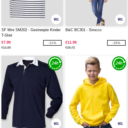
W1
W1
SF Mini SM202 - Gestreepte Kinder
B&C BC301 - Sirocco
T-Shirt
€7.99
€11.99
-31%
-28%
€11.50
€16.72
W1
W1