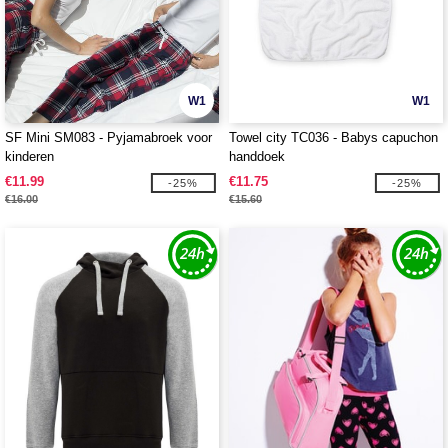
W1
W1
SF Mini SM083 - Pyjamabroek voor
Towel city TC036 - Babys capuchon
kinderen
handdoek
€11.99
€11.75
-25%
-25%
€16.00
€15.60