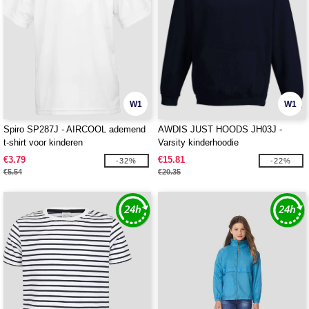
W1
W1
Spiro SP287J - AIRCOOL ademend
AWDIS JUST HOODS JH03J -
t-shirt voor kinderen
Varsity kinderhoodie
€3.79
€15.81
-32%
-22%
€5.54
€20.35