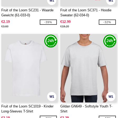
W1
W1
Fruit of the Loom SC231 - Waarde
Fruit of the Loom SC371 - Hoodie
Gewicht (61-033-0)
Sweater (62-034-0)
€2.19
€12.99
-39%
-32%
€3.60
€19.20
W1
W1
Fruit of the Loom SC1019 - Kinder
Gildan GN649 - Softstyle Youth T-
Long-Sleeves T-Shirt
Shirt
€2.19
€2.39