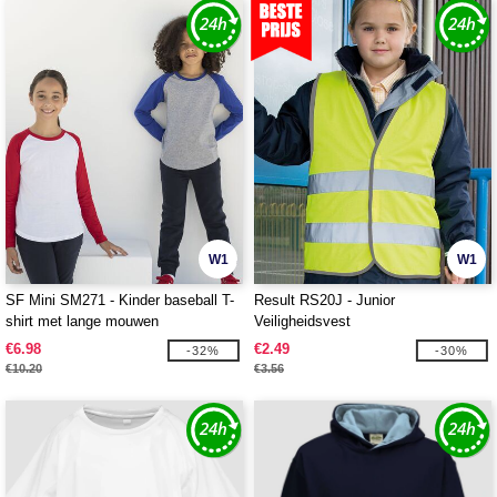
W1
W1
SF Mini SM271 - Kinder baseball T-
Result RS20J - Junior
shirt met lange mouwen
Veiligheidsvest
€6.98
€2.49
-32%
-30%
€10.20
€3.56