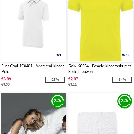
W1
W32
Just Cool JC040J - Ademend kinder
Roly K6554 - Beagle kindershirt met
Polo
korte mouwen
€6.99
€2.07
-25%
-34%
€9.30
€3.11