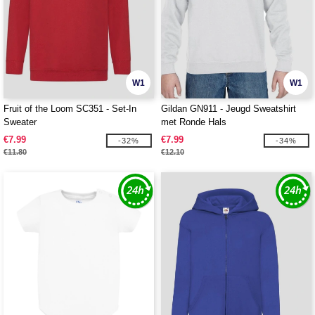
W1
W1
Fruit of the Loom SC351 - Set-In
Gildan GN911 - Jeugd Sweatshirt
Sweater
met Ronde Hals
€7.99
€7.99
-32%
-34%
€11.80
€12.10