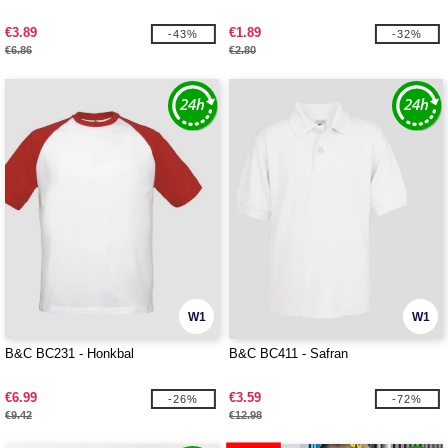
€3.89
€1.89
-43%
-32%
€6.86
€2.80
W1
W1
B&C BC231 - Honkbal
B&C BC411 - Safran
€6.99
€3.59
-26%
-72%
€9.42
€12.98