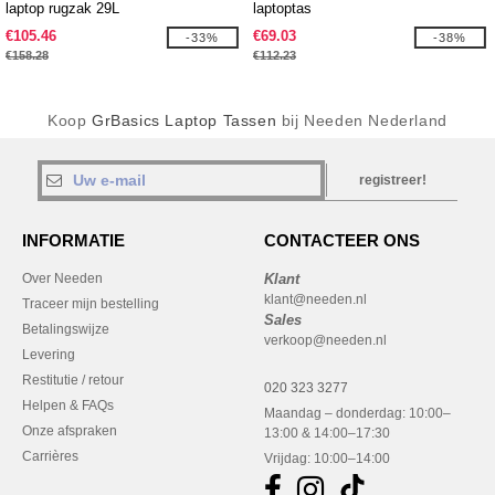
laptop rugzak 29L
laptoptas
€105.46
€69.03
-33%
-38%
€158.28
€112.23
Koop
GrBasics Laptop Tassen
bij Needen Nederland
registreer!
INFORMATIE
CONTACTEER ONS
Over Needen
Klant
klant@needen.nl
Traceer mijn bestelling
Sales
Betalingswijze
verkoop@needen.nl
Levering
Restitutie / retour
020 323 3277
Helpen & FAQs
Maandag – donderdag: 10:00–
Onze afspraken
13:00 & 14:00–17:30
Carrières
Vrijdag: 10:00–14:00