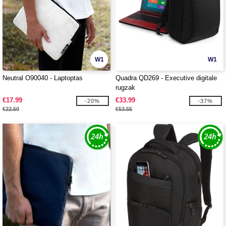
W1
W1
Neutral O90040 - Laptoptas
Quadra QD269 - Executive digitale
rugzak
€17.99
€33.99
-20%
-37%
€22.50
€53.55