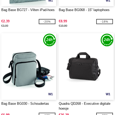
W1
W1
Bag Base BG727 - Vilten iPad-hoes
Bag Base BG068 - 15'' laptophoes
€2.39
€8.99
-20%
-18%
€3.00
€10.90
W1
W1
Bag Base BG030 - Schoudertas
Quadra QD268 - Executive digitale
hoesje
€6.99
€36.39