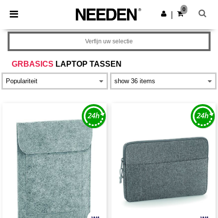
×
Needen-app
0
Download app
|
Betere prijzen in de app!
Verfijn uw selectie
GRBASICS
LAPTOP TASSEN