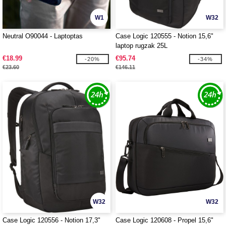
W1
W32
Neutral O90044 - Laptoptas
Case Logic 120555 - Notion 15,6"
laptop rugzak 25L
€18.99
€95.74
-20%
-34%
€23.60
€146.11
W32
W32
Case Logic 120556 - Notion 17,3"
Case Logic 120608 - Propel 15,6"