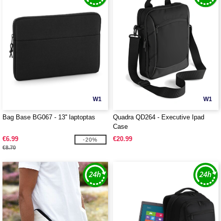
W1
W1
Bag Base BG067 - 13'' laptoptas
Quadra QD264 - Executive Ipad
Case
€6.99
€20.99
-20%
€8.70