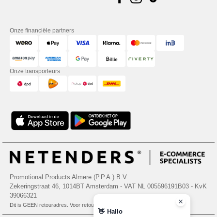
Onze financiële partners
Onze transporteurs
Promotional Products Almere (P.P.A.) B.V.
Zekeringstraat 46, 1014BT Amsterdam - VAT NL 005596191B03 - KvK
39066321
Dit is GEEN retouradres. Voor retourzending, zie hier
👋
Hallo