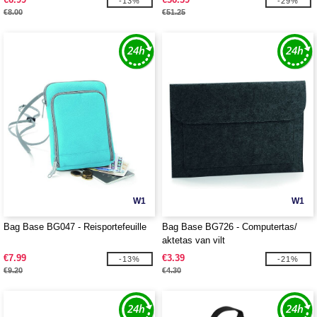
-13%
-29%
€8.00
€51.25
W1
W1
Bag Base BG047 - Reisportefeuille
Bag Base BG726 - Computertas/
aktetas van vilt
€7.99
€3.39
-13%
-21%
€9.20
€4.30