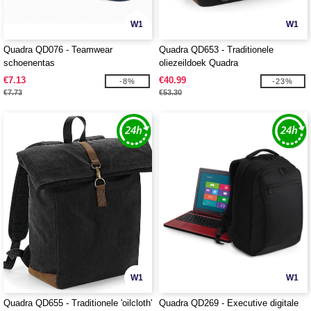
W1
W1
Quadra QD076 - Teamwear
Quadra QD653 - Traditionele
schoenentas
oliezeildoek Quadra
€7.13
€40.99
-8%
-23%
€7.73
€53.30
W1
W1
Quadra QD655 - Traditionele 'oilcloth'
Quadra QD269 - Executive digitale