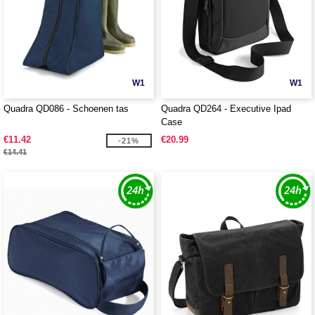
W1
W1
Quadra QD086 - Schoenen tas
Quadra QD264 - Executive Ipad
Case
€11.42
€20.99
-21%
€14.41