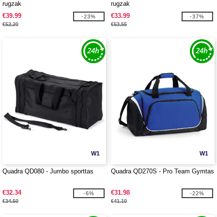
rugzak
rugzak
€39.99
€33.99
-23%
-37%
€52.20
€53.55
W1
W1
Quadra QD080 - Jumbo sporttas
Quadra QD270S - Pro Team Gymtas
€32.34
€31.98
-6%
-22%
€34.50
€41.10