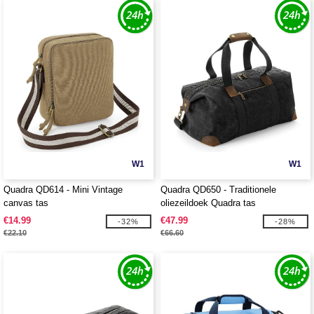
W1
W1
Quadra QD614 - Mini Vintage
Quadra QD650 - Traditionele
canvas tas
oliezeildoek Quadra tas
€14.99
€47.99
-32%
-28%
€22.10
€66.60