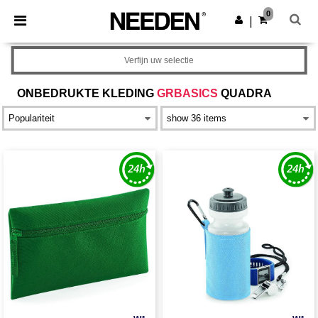
×
Needen-app
0
Download app
|
Betere prijzen in de app!
Verfijn uw selectie
ONBEDRUKTE KLEDING
GRBASICS
QUADRA