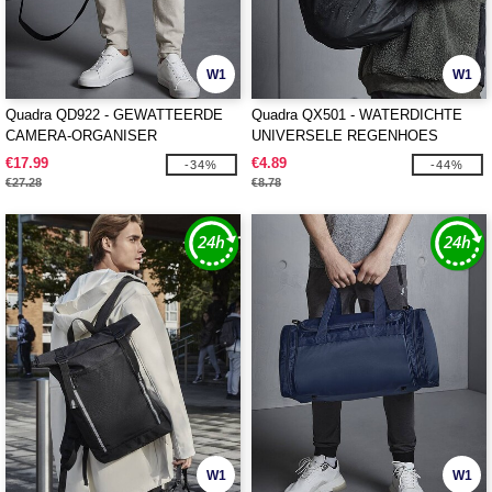
W1
W1
Quadra QD922 - GEWATTEERDE
Quadra QX501 - WATERDICHTE
CAMERA-ORGANISER
UNIVERSELE REGENHOES
€17.99
€4.89
-34%
-44%
€27.28
€8.78
W1
W1