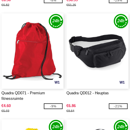
-8%
-29%
€6.82
€51.25
W1
W1
Quadra QD071 - Premium
Quadra QD012 - Heuptas
fitnessruimte
€4.60
€6.86
-9%
-21%
€5.03
€8.64