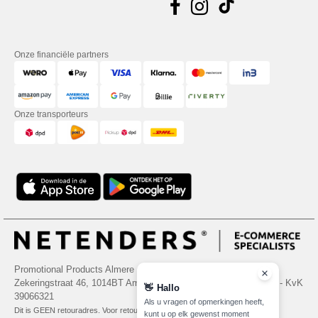
Onze financiële partners
Onze transporteurs
Promotional Products Almere (P.P.A.) B.V.
Zekeringstraat 46, 1014BT Amsterdam - VAT NL 005596191B03 - KvK
👋
Hallo
39066321
Als u vragen of opmerkingen heeft,
Dit is GEEN retouradres. Voor retourzending, zie hier
kunt u op elk gewenst moment