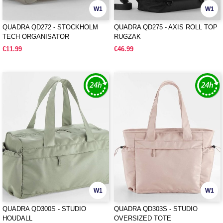
W1
W1
QUADRA QD272 - STOCKHOLM
QUADRA QD275 - AXIS ROLL TOP
TECH ORGANISATOR
RUGZAK
€11.99
€46.99
W1
W1
QUADRA QD300S - STUDIO
QUADRA QD303S - STUDIO
HOUDALL
OVERSIZED TOTE