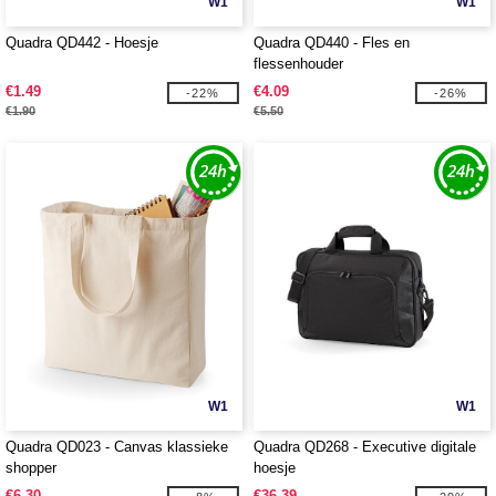
W1
W1
Quadra QD442 - Hoesje
Quadra QD440 - Fles en
flessenhouder
€1.49
€4.09
-22%
-26%
€1.90
€5.50
W1
W1
Quadra QD023 - Canvas klassieke
Quadra QD268 - Executive digitale
shopper
hoesje
€6.30
€36.39