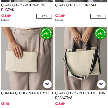
Quadra QD552 - WOON-WERK
Quadra QD70D - SPORTZAAL
RUGZAK
€31.99
€20.99
-42%
-39%
€55.18
€34.49
W1
W1
QUADRA QD630 - PUERTO POUCH
Quadra QD632 - PUERTO MEDIUM
DRAAGTAS
€5.99
€23.99