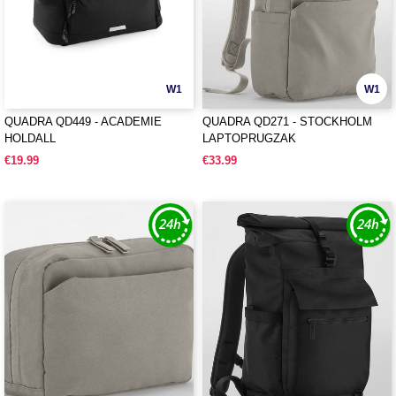
W1
W1
QUADRA QD449 - ACADEMIE
QUADRA QD271 - STOCKHOLM
HOLDALL
LAPTOPRUGZAK
€19.99
€33.99