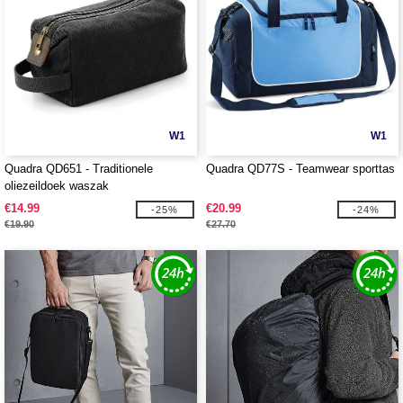
W1
W1
Quadra QD651 - Traditionele
Quadra QD77S - Teamwear sporttas
oliezeildoek waszak
€14.99
€20.99
-25%
-24%
€19.90
€27.70