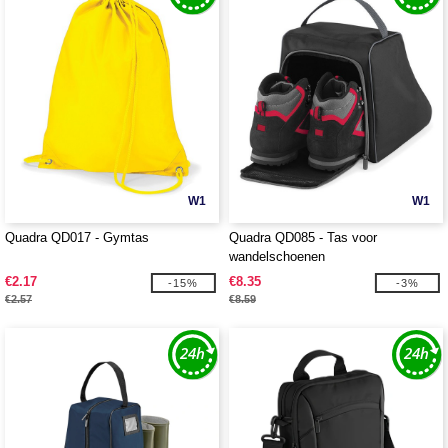
W1
W1
Quadra QD017 - Gymtas
Quadra QD085 - Tas voor
wandelschoenen
€2.17
€8.35
-15%
-3%
€2.57
€8.59