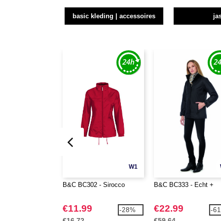
basic kleding | accessoires
ja
W1
B&C BC302 - Sirocco
B&C BC333 - Echt +
€11.99
€22.99
-28%
-6
€16.72
€59.64