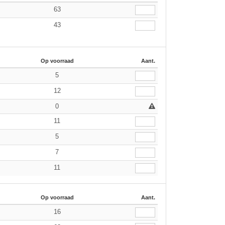
63
43
Op voorraad
Aant.
5
12
0
11
5
7
11
Op voorraad
Aant.
16