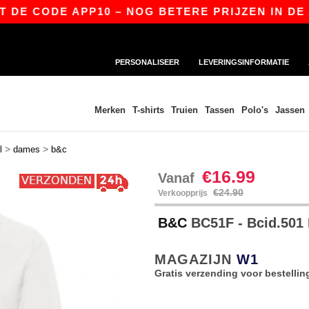
CODE APP10 – NOG BETERE PRIJZEN IN DE APP!
PERSONALISEER
LEVERINGSINFORMATIE
Merken
T-shirts
Truien
Tassen
Polo's
Jassen
>
>
l
dames
b&c
€16.99
Vanaf
€24.90
Verkoopprijs
B&C
BC51F - Bcid.501
MAGAZIJN
W1
Gratis verzending voor bestellin