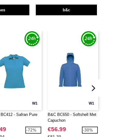
mes
b&c
W1
W1
BC412 - Safran Pure
B&C BC650 - Softshell Met
B&C BC651 - Soft
Capuchon
Hoodie
.49
€56.99
€41.99
-72%
-30%
.04
€81.20
€59.96