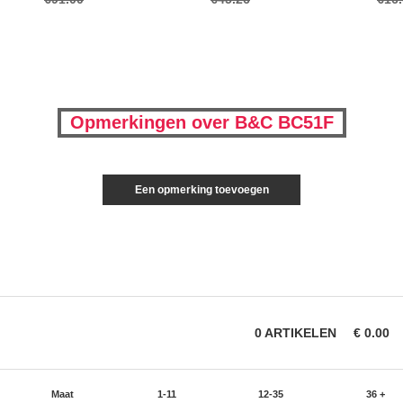
Opmerkingen over B&C BC51F
Een opmerking toevoegen
0
ARTIKELEN
€
0.00
Maat
1-11
12-35
36 +