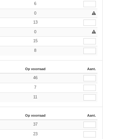
6
0
13
0
15
8
Op voorraad
Aant.
46
7
11
Op voorraad
Aant.
37
23