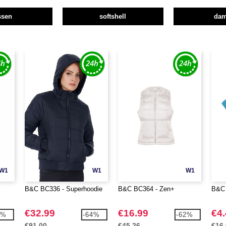
ssen
softshell
da
W1
W1
W1
B&C BC336 - Superhoodie
B&C BC364 - Zen+
B&C 
€32.99
€16.99
€4
1%
-64%
-62%
€91.00
€45.26
€16