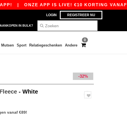
|
ONZE APP IS LIVE! €10 KORTING VANAF €80 
LOGIN
REGISTREER NU
AANKOPEN IN BULK?
0
Mutsen
Sport
Relatiegeschenken
Andere
-32%
 Fleece
- White
gen vanaf €89!