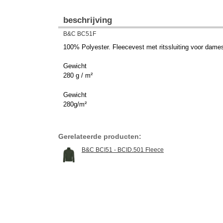
beschrijving
B&C BC51F
100% Polyester. Fleecevest met ritssluiting voor dames. 
Gewicht
280 g / m²
Gewicht
280g/m²
Gerelateerde producten:
B&C BCI51 - BCID.501 Fleece