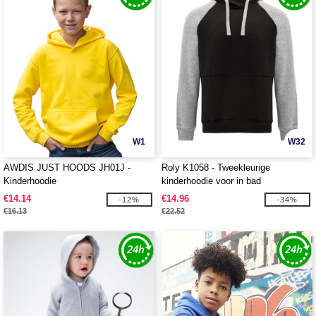
W1
W32
AWDIS JUST HOODS JH01J -
Roly K1058 - Tweekleurige
Kinderhoodie
kinderhoodie voor in bad
€14.14
€14.96
-12%
-34%
€16.13
€22.52