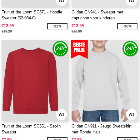
W1
W1
Fruit of the Loom SC371 - Hoodie
Gildan GN941 - Sweater met
Sweater (62-034-0)
capuchon voor kinderen
€12.99
€12.99
-32%
-38%
€19.20
€20.80
W1
W1
Fruit of the Loom SC351 - Set-In
Gildan GN911 - Jeugd Sweatshirt
Sweater
met Ronde Hals
€7.99
€7.99