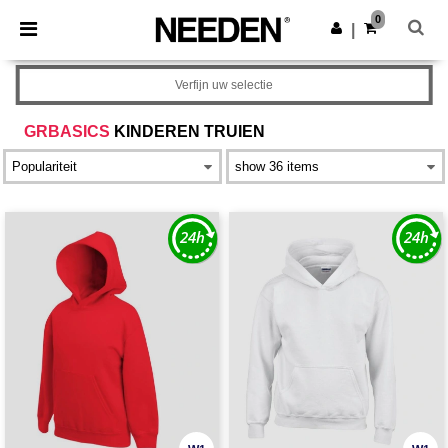
×
Needen-app
0
Download app
|
Betere prijzen in de app!
Verfijn uw selectie
GRBASICS
KINDEREN TRUIEN