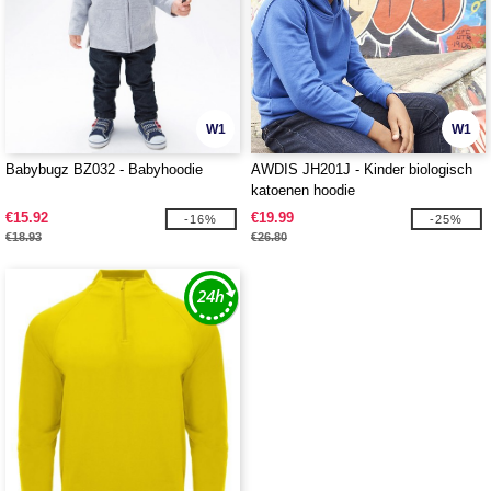
W1
W1
Babybugz BZ032 - Babyhoodie
AWDIS JH201J - Kinder biologisch
katoenen hoodie
€15.92
€19.99
-16%
-25%
€18.93
€26.80