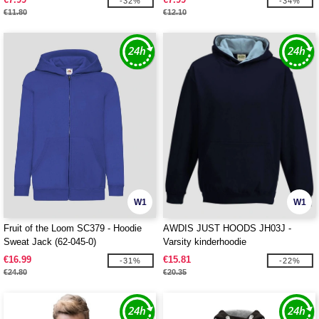
-32%
-34%
€11.80
€12.10
W1
W1
Fruit of the Loom SC379 - Hoodie
AWDIS JUST HOODS JH03J -
Sweat Jack (62-045-0)
Varsity kinderhoodie
€16.99
€15.81
-31%
-22%
€24.80
€20.35