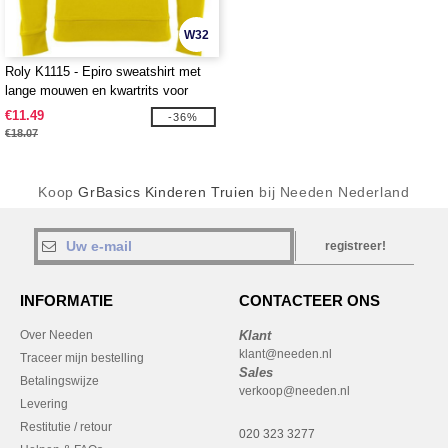
W32
Roly K1115 - Epiro sweatshirt met
lange mouwen en kwartrits voor
kinderen
€11.49
-36%
€18.07
Koop
GrBasics Kinderen Truien
bij Needen Nederland
registreer!
INFORMATIE
CONTACTEER ONS
Over Needen
Klant
klant@needen.nl
Traceer mijn bestelling
Sales
Betalingswijze
verkoop@needen.nl
Levering
Restitutie / retour
020 323 3277