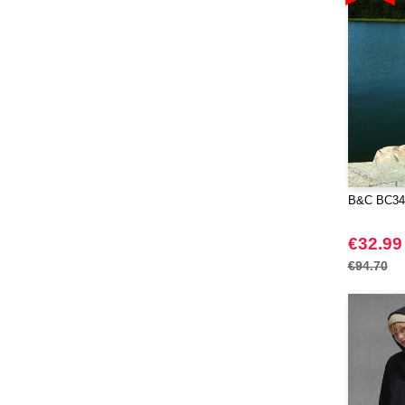
B&C BC340 
€32.99
€94.70