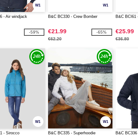
W1
W1
- Air windjack
B&C BC330 - Crew Bomber
B&C BCI61 -
€21.99
€25.99
-59%
-65%
€62.20
€36.80
W1
W1
 - Sirocco
B&C BC335 - Superhoodie
B&C BC336 