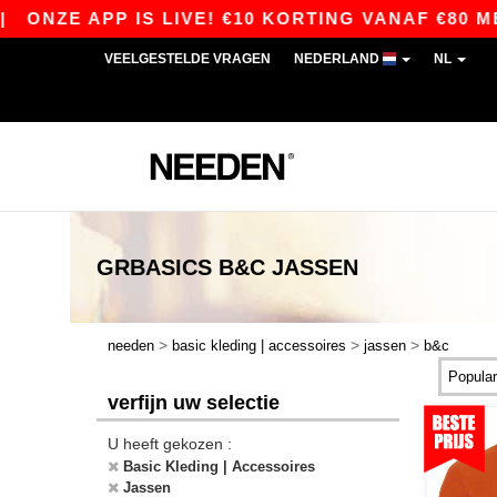
APP IS LIVE! €10 KORTING VANAF €80 MET DE C
VEELGESTELDE VRAGEN
NEDERLAND
NL
GRBASICS
B&C JASSEN
>
>
>
needen
basic kleding | accessoires
jassen
b&c
verfijn uw selectie
U heeft gekozen :
Basic Kleding | Accessoires
Jassen