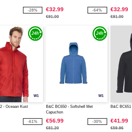
€32.99
€32.99
-28%
-64%
€91.00
€91.00
W1
W1
 - Oceaan Kust
B&C BC650 - Softshell Met
B&C BC651 -
Capuchon
€56.99
€41.99
-61%
-30%
€81.20
€59.96