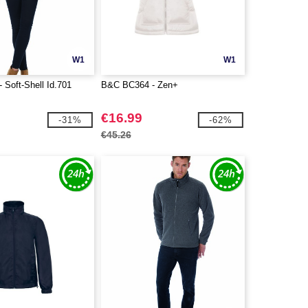
W1
W1
 Soft-Shell Id.701
B&C BC364 - Zen+
€16.99
-31%
-62%
€45.26