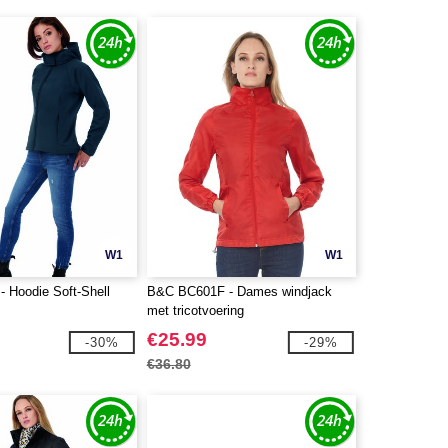
W1
W1
 Hoodie Soft-Shell
B&C BC601F - Dames windjack
met tricotvoering
€25.99
-30%
-29%
€36.80