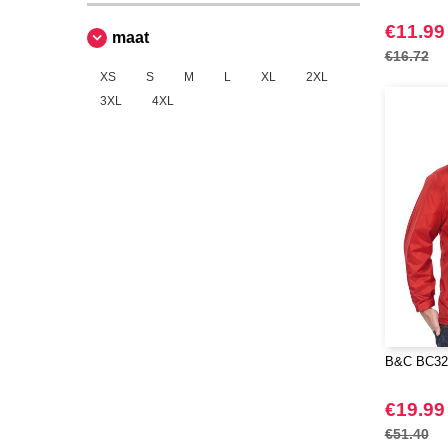
Korntex
(1)
Label Serie
€11.99
(1)
maat
€16.72
NEW MORNING STUDIOS
(5)
XS
S
M
L
XL
2XL
Pen Duick
(21)
3XL
4XL
Promodoro
(3)
Regatta
(28)
Result
(34)
Roly
(14)
Russell
(15)
Spiro
(6)
Starworld
(6)
Stormtech
(1)
Tee Jays
(24)
B&C BC322
Tombo
(1)
VELILLA
(4)
€19.99
Yoko
(4)
€51.40