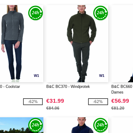
W1
W1
 - Coolstar
B&C BC370 - Windprotek
B&C BC660 -
Dames
€31.99
€56.99
-62%
-62%
€84.06
€81.20