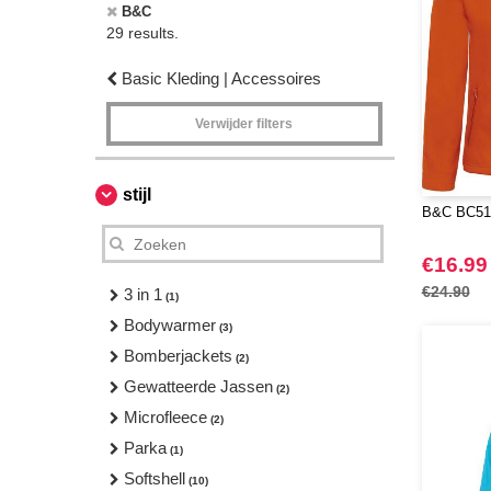
B&C
29 results.
Basic Kleding | Accessoires
Verwijder filters
stijl
B&C BC51F
€16.99
€24.90
3 in 1
(1)
Bodywarmer
(3)
Bomberjackets
(2)
Gewatteerde Jassen
(2)
Microfleece
(2)
Parka
(1)
Softshell
(10)