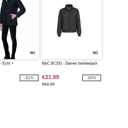
W1
W1
- Echt +
B&C BC331 - Dames bomberjack
€21.99
-61%
-65%
€62.20