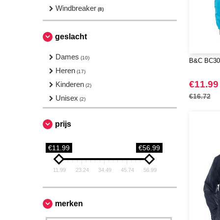
Windbreaker
(8)
geslacht
Dames
(10)
B&C BC300
Heren
(17)
€11.99
Kinderen
(2)
€16.72
Unisex
(2)
prijs
€11.99
€56.99
11.99
23.24
34.49
45.74
56.99
merken