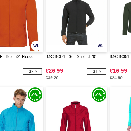
W1
W1
 - Bcid.501 Fleece
B&C BCI71 - Soft-Shell Id.701
B&C BCI51 -
€26.99
€16.99
-32%
-31%
€39.20
€24.90