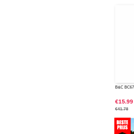
B&C BC670
€15.99
€41.78