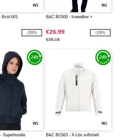
W1
W1
 Bcid.601
B&C BC600 - Icewalker +
€26.99
-29%
-29%
€38.18
W1
W1
- Superhoodie
B&C BC663 - X-Lite softshell