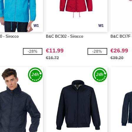
W1
W1
 - Sirocco
B&C BC302 - Sirocco
B&C BCI7F -
€11.99
€26.99
-28%
-28%
€16.72
€39.20