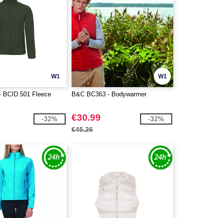
W1
W1
 BCID.501 Fleece
B&C BC363 - Bodywarmer
€30.99
-32%
-32%
€45.26