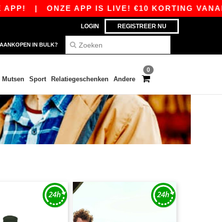
|
ONZE APP IS LIVE! €10 KORTING VANAF €80 M
LOGIN
REGISTREER NU
AANKOPEN IN BULK?
0
Mutsen
Sport
Relatiegeschenken
Andere