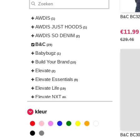
B&C BC326 
AWDIS
(1)
AWDIS JUST HOODS
(1)
€11.99
AWDIS SO DENIM
(2)
€29.46
B&C
(29)
Babybugz
(1)
Build Your Brand
(10)
Elevate
(2)
Elevate Essentials
(9)
Elevate Life
(19)
Elevate NXT
(8)
Finden & Hales
(2)
kleur
Herock
(1)
JHK
(4)
Karlowsky
(2)
B&C BC301