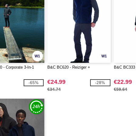
W1
W1
- Corporate 3-In-1
B&C BC620 - Reiziger +
B&C BC333 
€24.99
€22.99
-65%
-28%
€34.74
€59.64