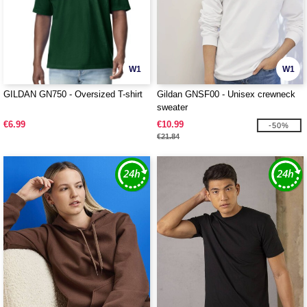
W1
W1
GILDAN GN750 - Oversized T-shirt
Gildan GNSF00 - Unisex crewneck
sweater
€6.99
€10.99
-50%
€21.84