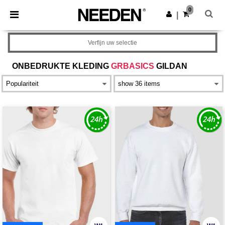
×
Needen-app
0
Download app
|
Betere prijzen in de app!
Verfijn uw selectie
ONBEDRUKTE KLEDING
GRBASICS
GILDAN