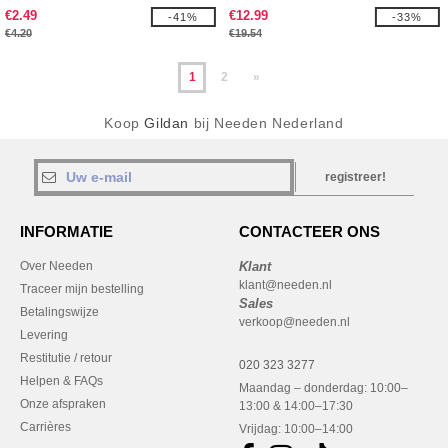
€2.49
€12.99
-41%
-33%
€4.20
€19.54
1
2
»
Koop
Gildan
bij Needen Nederland
registreer!
INFORMATIE
CONTACTEER ONS
Over Needen
Klant
klant@needen.nl
Traceer mijn bestelling
Sales
Betalingswijze
verkoop@needen.nl
Levering
Restitutie / retour
020 323 3277
Helpen & FAQs
Maandag – donderdag: 10:00–
Onze afspraken
13:00 & 14:00–17:30
Carrières
Vrijdag: 10:00–14:00