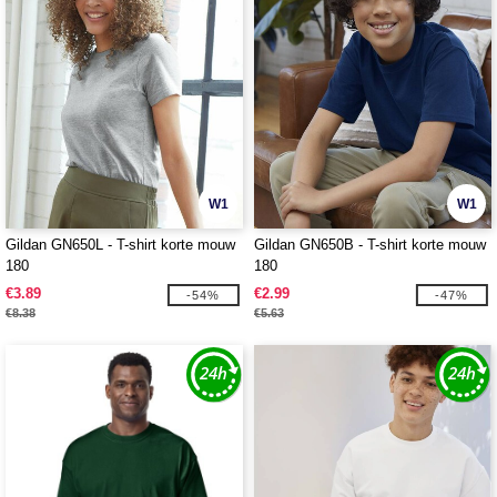
W1
W1
Gildan GN650L - T-shirt korte mouw
Gildan GN650B - T-shirt korte mouw
180
180
€3.89
€2.99
-54%
-47%
€8.38
€5.63