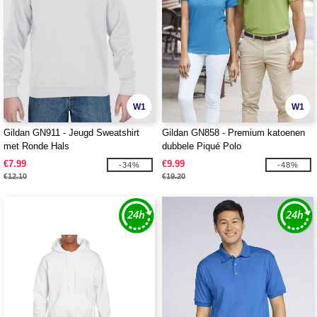
W1
W1
Gildan GN911 - Jeugd Sweatshirt
Gildan GN858 - Premium katoenen
met Ronde Hals
dubbele Piqué Polo
€7.99
€9.99
-34%
-48%
€12.10
€19.20