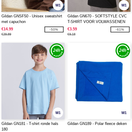
W1
W1
Gildan GNSF50 - Unisex sweatshirt
Gildan GN670 - SOFTSTYLE CVC
met capuchon
T-SHIRT VOOR VOLWASSENEN
€14.99
€3.59
-50%
-61%
€29.89
€9.18
W1
W1
Gildan GN181 - T-shirt ronde hals
Gildan GN189 - Polar fleece deken
180