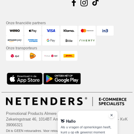
Onze financiële partners
Onze transporteurs
Promotional Products Almere (P.P.A.) B.V.
Zekeringstraat 46, 1014BT Amsterdam - VAT NL 005596191B03 - KvK
👋
Hallo
39066321
Als u vragen of opmerkingen heeft,
Dit is GEEN retouradres. Voor retourzending, zie hier
kunt u op elk gewenst moment