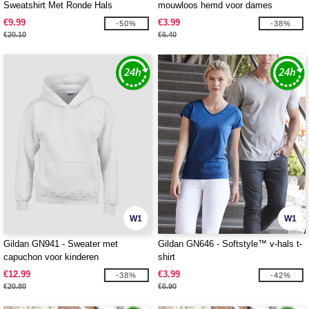
Sweatshirt Met Ronde Hals
mouwloos hemd voor dames
€9.99
€3.99
-50%
-38%
€20.10
€6.40
W1
W1
Gildan GN941 - Sweater met
Gildan GN646 - Softstyle™ v-hals t-
capuchon voor kinderen
shirt
€12.99
€3.99
-38%
-42%
€20.80
€6.90