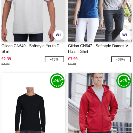
W1
W1
Gildan GN649 - Softstyle Youth T-
Gildan GN647 - Softstyle Dames V-
Shirt
Hals T-Shirt
€2.39
€3.99
-43%
-38%
€4.20
€6.40