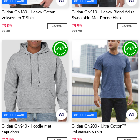
W1
W1
PAS HET AAN!
PAS HET AAN!
Gildan GN180 - Heavy Cotton
Gildan GN910 - Heavy Blend Adult
Volwassen T-Shirt
Sweatshirt Met Ronde Hals
€3.09
€9.99
-59%
-53%
€7.60
€21.20
W1
W1
PAS HET AAN!
PAS HET AAN!
Gildan GN940 - Hoodie met
Gildan GN200 - Ultra Cotton™
capuchon
volwassen t-shirt
€13.99
€3.79