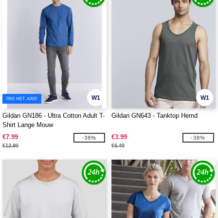
W1
W1
PAS HET AAN!
Gildan GN186 - Ultra Cotton Adult T-
Gildan GN643 - Tanktop Hemd
Shirt Lange Mouw
€7.99
€3.99
-38%
-38%
€12.90
€6.40