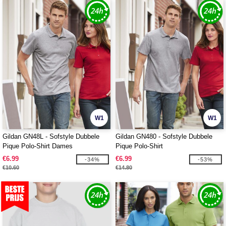
W1
W1
Gildan GN48L - Sofstyle Dubbele
Gildan GN480 - Sofstyle Dubbele
Pique Polo-Shirt Dames
Pique Polo-Shirt
€6.99
€6.99
-34%
-53%
€10.60
€14.80