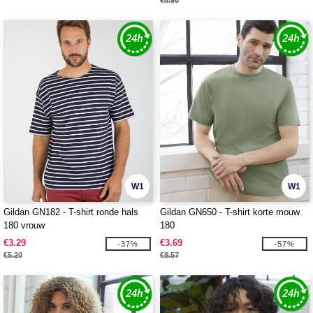
€8.90
W1
W1
Gildan GN182 - T-shirt ronde hals
Gildan GN650 - T-shirt korte mouw
180 vrouw
180
€3.29
€3.69
-37%
-57%
€5.20
€8.57