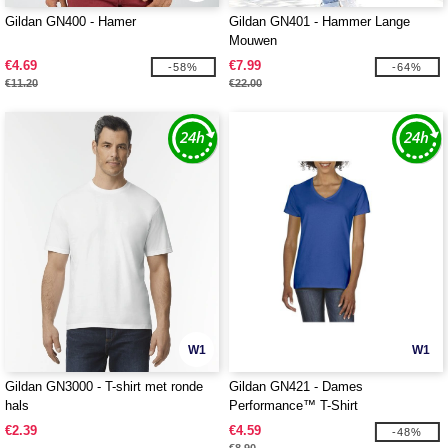
Gildan GN400 - Hamer
Gildan GN401 - Hammer Lange
Mouwen
€4.69
€7.99
-58%
-64%
€11.20
€22.00
W1
W1
Gildan GN3000 - T-shirt met ronde
Gildan GN421 - Dames
hals
Performance™ T-Shirt
€2.39
€4.59
-48%