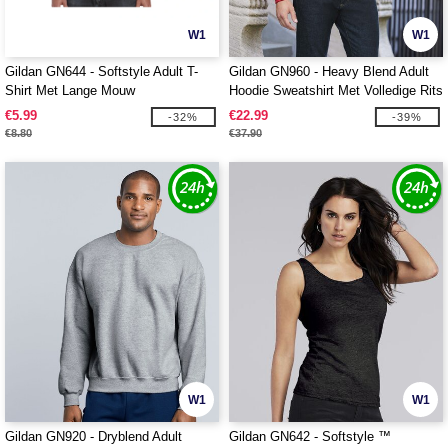
W1
W1
Gildan GN644 - Softstyle Adult T-
Gildan GN960 - Heavy Blend Adult
Shirt Met Lange Mouw
Hoodie Sweatshirt Met Volledige Rits
€5.99
€22.99
-32%
-39%
€8.80
€37.90
W1
W1
Gildan GN920 - Dryblend Adult
Gildan GN642 - Softstyle ™