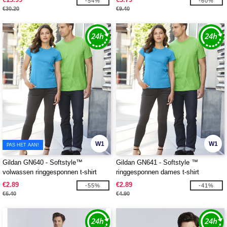
-54%
-60%
€30.20
€9.40
W1
W1
PAS HET AAN!
Gildan GN640 - Softstyle™
Gildan GN641 - Softstyle ™
volwassen ringgesponnen t-shirt
ringgesponnen dames t-shirt
€2.89
€2.89
-55%
-41%
€6.40
€4.90