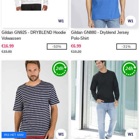
W1
W1
Gildan GN925 - DRYBLEND Hoodie
Gildan GN880 - Dryblend Jersey
Volwassen
Polo-Shirt
€16.99
€6.99
-50%
-31%
€33.80
€10.20
W1
W1
PAS HET AAN!