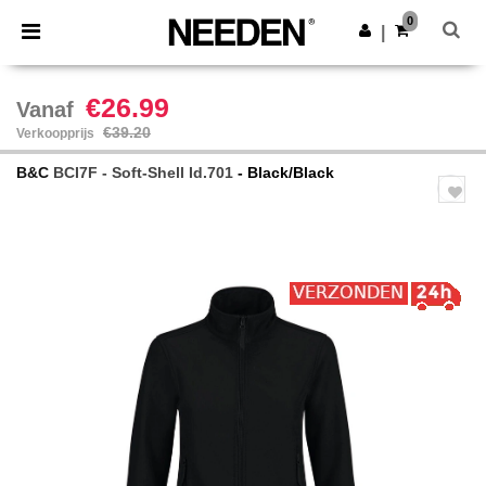
×
Needen-app
0
Download app
|
Betere prijzen in de app!
€26.99
Vanaf
€39.20
Verkoopprijs
B&C
BCI7F - Soft-Shell Id.701
- Black/Black
Previous
Next