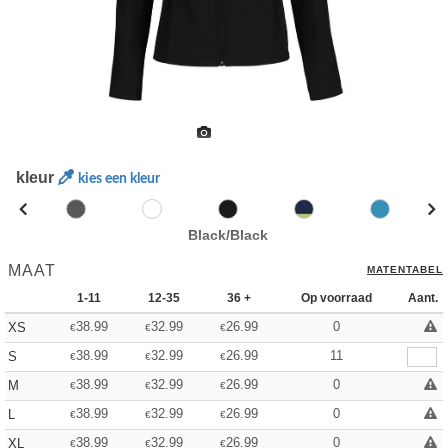
kleur
kies een kleur
Black/Black
MAAT
MATENTABEL
1-11
12-35
36 +
Op voorraad
Aant.
38.99
32.99
26.99
0
XS
€
€
€
38.99
32.99
26.99
11
S
€
€
€
38.99
32.99
26.99
0
M
€
€
€
38.99
32.99
26.99
0
L
€
€
€
38.99
32.99
26.99
0
XL
€
€
€