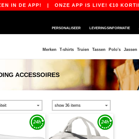
 IN DE APP!
|
ONZE APP IS LIVE! €10 KORTIN
PERSONALISEER
LEVERINGSINFORMATIE
Merken
T-shirts
Truien
Tassen
Polo's
Jassen
DING ACCESSOIRES