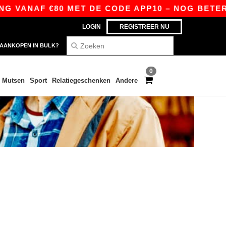
G VANAF €80 MET DE CODE APP10 – NOG BETERE 
LOGIN
REGISTREER NU
AANKOPEN IN BULK?
0
Mutsen
Sport
Relatiegeschenken
Andere