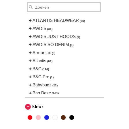
ATLANTIS HEADWEAR
(35)
AWDIS
(31)
AWDIS JUST HOODS
(9)
AWDIS SO DENIM
(6)
Armor lux
(5)
Atlantis
(61)
B&C
(116)
B&C Pro
(1)
Babybugz
(22)
Bag Base
(102)
Beechfield
(144)
kleur
Bella+Canvas
(18)
Black&Match
(2)
Build Your Brand
(83)