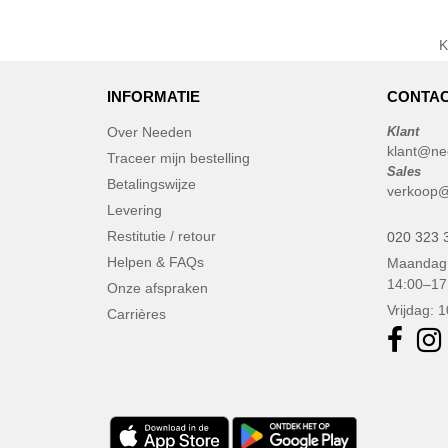
CASE LOGIC
(8)
CLUBCLASS
(2)
CamelBak
(3)
INFORMATIE
CONTAC
ECOLOGIE
(2)
ESTEX
(6)
Over Needen
Klant
klant@ne
EXCD BY PROMODORO
Traceer mijn bestelling
(5)
Sales
EgotierPro
Betalingswijze
(2)
verkoop@
Levering
Elevate
(20)
Restitutie / retour
020 323 
Elevate Essentials
(34)
Helpen & FAQs
Maandag 
Elevate Life
(51)
14:00–17
Onze afspraken
Elevate NXT
(26)
Vrijdag: 
Carrières
FRUIT OF THE LOOM VINTAGE
(4)
Finden & Hales
(15)
Flexfit
(104)
Front row
(16)