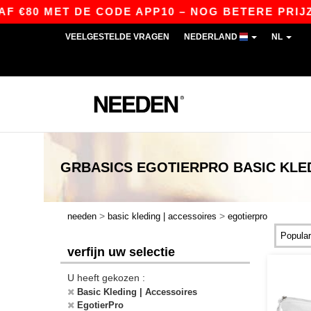
 €80 MET DE CODE APP10 – NOG BETERE PRIJZEN
VEELGESTELDE VRAGEN
NEDERLAND
NL
GRBASICS
EGOTIERPRO BASIC KLE
>
>
needen
basic kleding | accessoires
egotierpro
verfijn uw selectie
U heeft gekozen :
Basic Kleding | Accessoires
EgotierPro