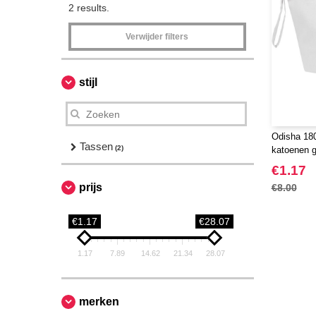
2 results.
Verwijder filters
stijl
Odisha 180
Tassen
(2)
katoenen g
EgotierPro
€1.17
prijs
€8.00
€1.17
€28.07
1.17
7.89
14.62
21.34
28.07
merken