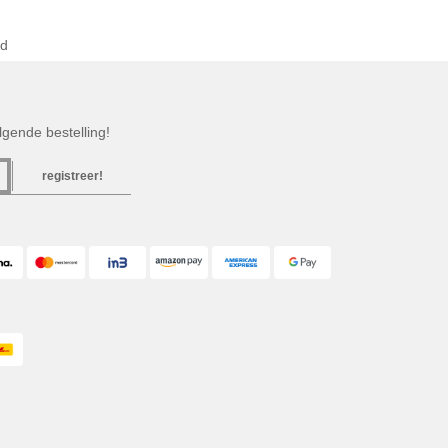
nd
gende bestelling!
registreer!