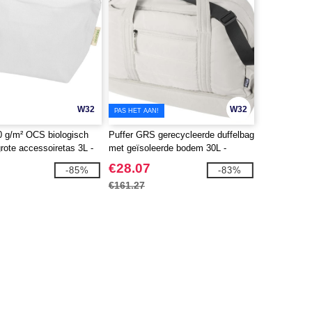
W32
W32
PAS HET AAN!
 g/m² OCS biologisch
Puffer GRS gerecycleerde duffelbag
rote accessoiretas 3L -
met geïsoleerde bodem 30L -
 120785
EgotierPro 130115
€28.07
-85%
-83%
€161.27