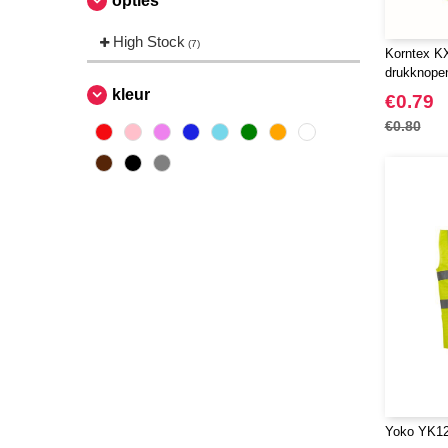
opties
High Stock
(7)
Korntex K
drukknope
kleur
€0.79
€0.80
Yoko YK120