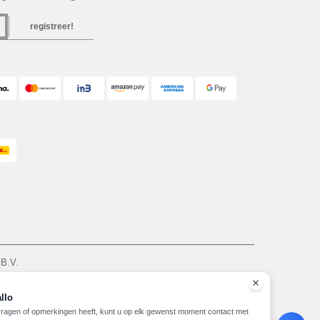
registreer!
 B.V.
am - VAT NL 005596191B03 - KvK 39066321
zie hier
llo
vragen of opmerkingen heeft, kunt u op elk gewenst moment contact met