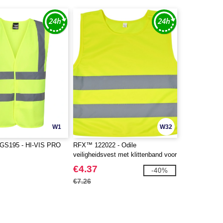
W1
W32
S195 - HI-VIS PRO
RFX™ 122022 - Odile
veiligheidsvest met klittenband voor
kinderen van 3-6 jaar oud
€4.37
-40%
€7.26