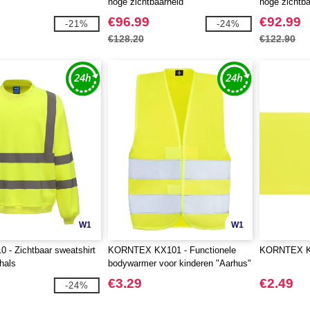
hoge zichtbaarheid
hoge zichtba
€96.99
€92.99
-21%
-24%
€128.20
€122.90
W1
W1
 - Zichtbaar sweatshirt
KORNTEX KX101 - Functionele
KORNTEX K
hals
bodywarmer voor kinderen "Aarhus"
€3.29
€2.49
-24%