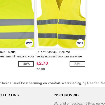
W32
W32
23 - Marie
RFX™ 538546 - See-me
svest met klittenband voor
veiligheidsvest voor professioneel
an 7-12 jaar oud
gebruik
€2.70
-40%
-55%
€5.99
rBasics Geel Bescherming en comfort Werkkleding
bij Needen Ne
TEER ONS
INSCHRIJVING
Word lid en bespaar -3% op uw vol