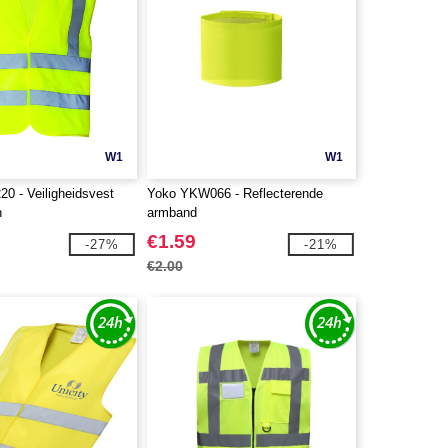
W1
W1
0 - Veiligheidsvest
Yoko YKW066 - Reflecterende
n
armband
€1.59
-27%
-21%
€2.00