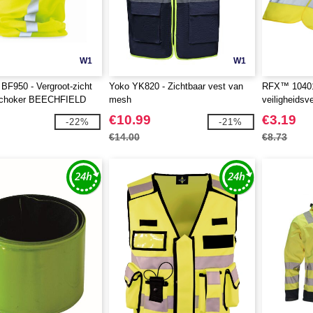
W1
W1
 BF950 - Vergroot-zicht
Yoko YK820 - Zichtbaar vest van
RFX™ 10401
dschoker BEECHFIELD
mesh
veiligheidsv
professionee
€10.99
€3.19
-22%
-21%
€14.00
€8.73