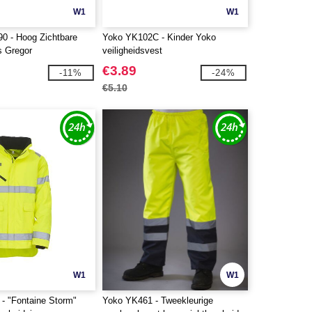
W1
W1
0 - Hoog Zichtbare
Yoko YK102C - Kinder Yoko
s Gregor
veiligheidsvest
€3.89
-11%
-24%
€5.10
W1
W1
- "Fontaine Storm"
Yoko YK461 - Tweekleurige