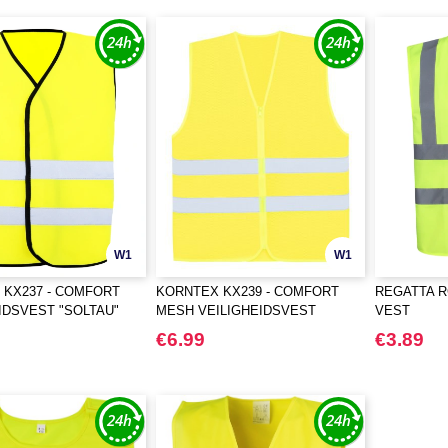
W1
W1
 KX237 - COMFORT
KORNTEX KX239 - COMFORT
REGATTA RG
IDSVEST "SOLTAU"
MESH VEILIGHEIDSVEST
VEST
"RHODES"
€6.99
€3.89