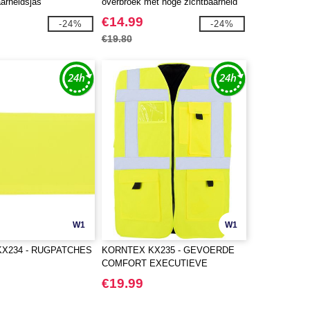
arheidsjas
overbroek met hoge zichtbaarheid
€14.99
-24%
-24%
€19.80
W1
W1
X234 - RUGPATCHES
KORNTEX KX235 - GEVOERDE
COMFORT EXECUTIEVE
VEILIGHEIDSVEST "WISMAR"
€19.99