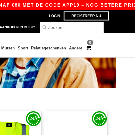
0 MET DE CODE APP10 – NOG BETERE PRIJZEN IN
LOGIN
REGISTREER NU
AANKOPEN IN BULK?
0
Mutsen
Sport
Relatiegeschenken
Andere