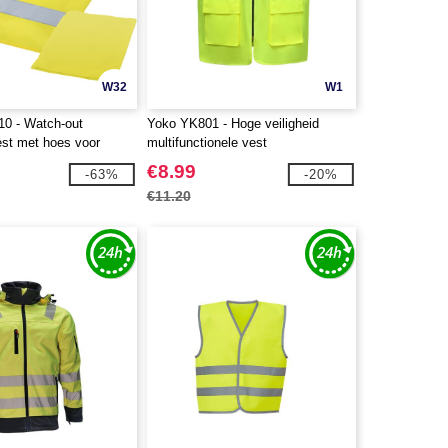
W32
W1
0 - Watch-out
Yoko YK801 - Hoge veiligheid
est met hoes voor
multifunctionele vest
l gebruik
€8.99
-63%
-20%
€11.20