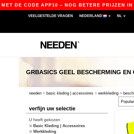
E CODE APP10 – NOG BETERE PRIJZEN IN DE APP
VEELGESTELDE VRAGEN
NEDERLAND
NL
GRBASICS
GEEL BESCHERMING EN
>
>
>
needen
basic kleding | accessoires
werkkleding
besch
verfijn uw selectie
U heeft gekozen :
Basic Kleding | Accessoires
Werkkleding