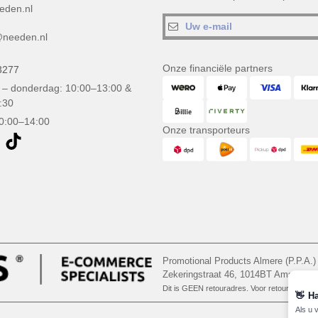
eden.nl
needen.nl
Onze financiële partners
3277
– donderdag: 10:00–13:00 &
:30
10:00–14:00
Onze transporteurs
Promotional Products Almere (P.P.A.)
Zekeringstraat 46, 1014BT Amsterd
Dit is GEEN retouradres. Voor retourzending, 
👋
Ha
Als u 