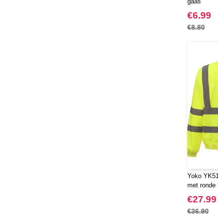
gaas
€6.99
€8.80
Yoko YK510
met ronde 
€27.99
€36.90