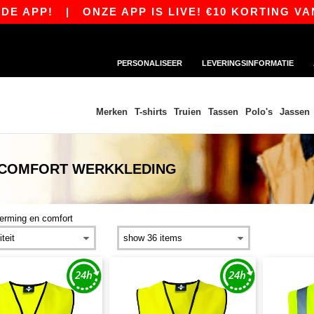
!
|
ONZE APP IS LIVE! €10 KORTING VANAF €8
PERSONALISEER
LEVERINGSINFORMATIE
Merken
T-shirts
Truien
Tassen
Polo's
Jassen
 COMFORT WERKKLEDING
erming en comfort