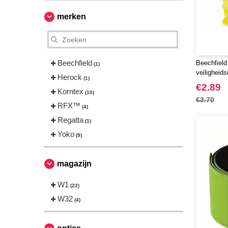
merken
Beechfield
Beechfield
(1)
veilighei
Herock
(1)
€2.89
Korntex
(10)
€3.70
RFX™
(4)
Regatta
(1)
Yoko
(9)
magazijn
W1
(22)
W32
(4)