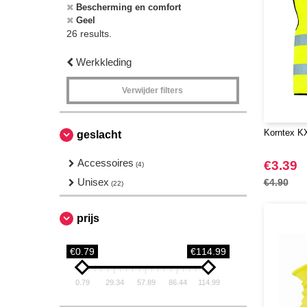
Bescherming en comfort
Geel
26 results.
Werkkleding
Verwijder filters
Korntex KX
geslacht
Accessoires
€3.39
(4)
Unisex
€4.90
(22)
prijs
€0.79
€114.99
0.79
29.34
57.89
86.44
114.99