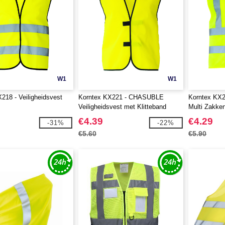
W1
W1
218 - Veiligheidsvest
Korntex KX221 - CHASUBLE
Korntex KX22
Veiligheidsvest met Klitteband
Multi Zakke
€4.39
€4.29
-31%
-22%
€5.60
€5.90