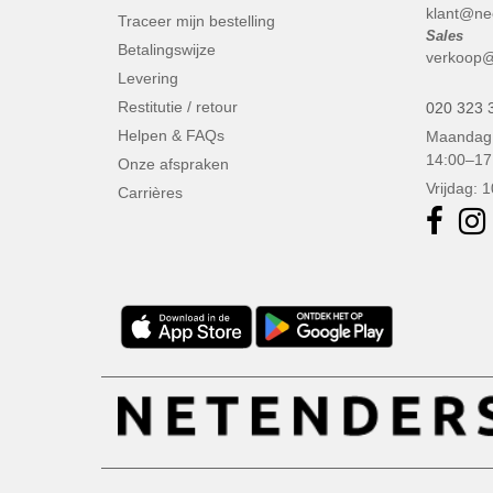
klant@ne
Traceer mijn bestelling
Sales
Betalingswijze
verkoop@
Levering
Restitutie / retour
020 323 
Helpen & FAQs
Maandag 
14:00–17
Onze afspraken
Vrijdag: 
Carrières