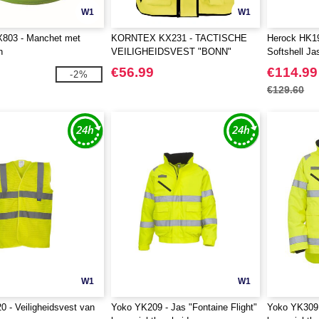
W1
W1
X803 - Manchet met
KORNTEX KX231 - TACTISCHE
Herock HK19
n
VEILIGHEIDSVEST "BONN"
Softshell Ja
€56.99
€114.99
-2%
€129.60
W1
W1
 - Veiligheidsvest van
Yoko YK209 - Jas "Fontaine Flight"
Yoko YK309 