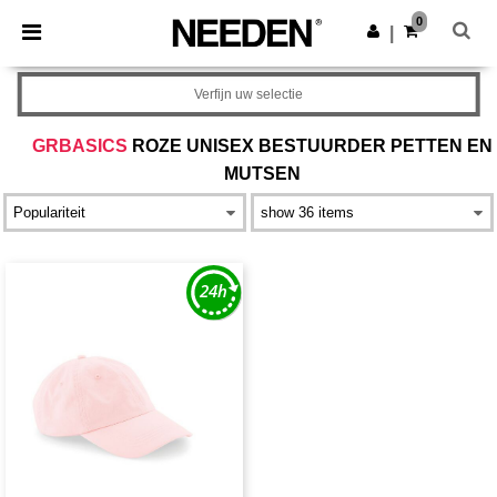
×
Needen-app
0
Download app
|
Betere prijzen in de app!
Verfijn uw selectie
GRBASICS
ROZE UNISEX BESTUURDER PETTEN EN
MUTSEN