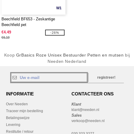
W1
Beechfield BF653 - Zeskantige
Beechfield pet
€4.49
-26%
€6.10
Koop
GrBasics Roze Unisex Bestuurder Petten en mutsen
bij
Needen Nederland
registreer!
INFORMATIE
CONTACTEER ONS
Over Needen
Klant
klant@needen.nl
Traceer mijn bestelling
Sales
Betalingswijze
verkoop@needen.nl
Levering
Restitutie / retour
020 323 3277