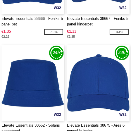
W32
W32
Elevate Essentials 38666 - Feniks 5
Elevate Essentials 38667 - Feniks 5
panel pet
panel kinderpet
€1.35
€1.33
-39%
-43%
€2.22
€2.35
W32
W32
Elevate Essentials 38662 - Solaris
Elevate Essentials 38675 - Ares 6
zonnehoed
paneel huisdier