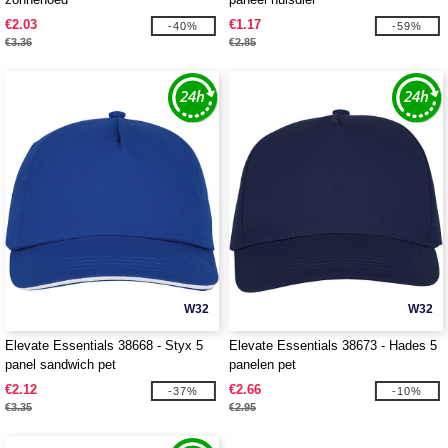
€2.03
€1.17
-40%
-59%
€3.36
€2.85
W32
W32
Elevate Essentials 38668 - Styx 5
Elevate Essentials 38673 - Hades 5
panel sandwich pet
panelen pet
€2.12
€2.66
-37%
-10%
€3.35
€2.95