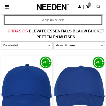
×
Needen-app
0
Download app
|
Betere prijzen in de app!
Verfijn uw selectie
GRBASICS
ELEVATE ESSENTIALS BLAUW BUCKET
PETTEN EN MUTSEN