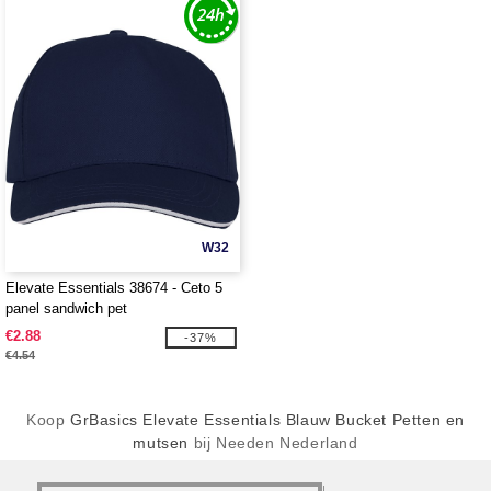
W32
Elevate Essentials 38674 - Ceto 5
panel sandwich pet
€2.88
-37%
€4.54
Koop
GrBasics Elevate Essentials Blauw Bucket Petten en
mutsen
bij Needen Nederland