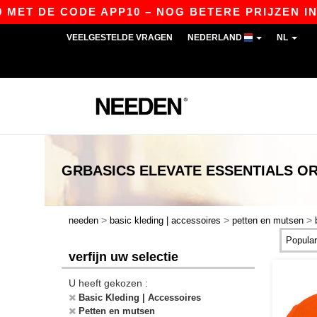
MET DE CODE APP10 – NOG BETERE PRIJZEN IN D
VEELGESTELDE VRAGEN
NEDERLAND
NL
GRBASICS
ELEVATE ESSENTIALS O
>
>
>
needen
basic kleding | accessoires
petten en mutsen
verfijn uw selectie
U heeft gekozen :
Basic Kleding | Accessoires
Petten en mutsen