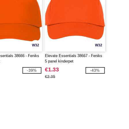
W32
W32
sentials 38666 - Feniks
Elevate Essentials 38667 - Feniks
t
5 panel kinderpet
€1.33
-39%
-43%
€2.35