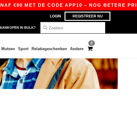
F €80 MET DE CODE APP10 – NOG BETERE PRIJZE
LOGIN
REGISTREER NU
AANKOPEN IN BULK?
0
Mutsen
Sport
Relatiegeschenken
Andere