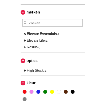
merken
Elevate Essentials
(2)
Elevate Life
(1)
Result
(2)
opties
High Stock
(2)
kleur