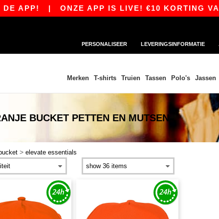
E APP!
|
ONZE APP IS LIVE! €10 KORTING VANA
PERSONALISEER
LEVERINGSINFORMATIE
Merken
T-shirts
Truien
Tassen
Polo's
Jassen
RANJE BUCKET PETTEN EN MUTSEN
>
bucket
elevate essentials