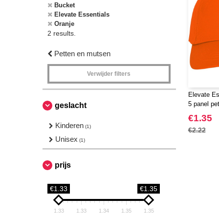
Bucket
Elevate Essentials
Oranje
2 results.
Petten en mutsen
Verwijder filters
Elevate Es
5 panel pe
geslacht
€1.35
Kinderen
(1)
€2.22
Unisex
(1)
prijs
€1.33
€1.35
1.33
1.33
1.34
1.35
1.35