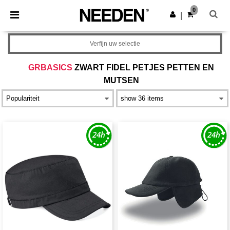
×
Needen-app
0
Download app
|
Betere prijzen in de app!
Verfijn uw selectie
GRBASICS
ZWART FIDEL PETJES PETTEN EN
MUTSEN