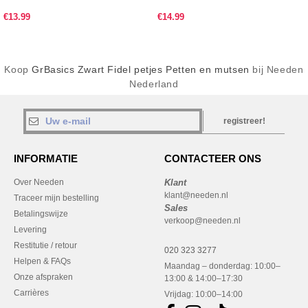
€13.99
€14.99
Koop
GrBasics Zwart Fidel petjes Petten en mutsen
bij Needen
Nederland
registreer!
INFORMATIE
CONTACTEER ONS
Over Needen
Klant
klant@needen.nl
Traceer mijn bestelling
Sales
Betalingswijze
verkoop@needen.nl
Levering
Restitutie / retour
020 323 3277
Helpen & FAQs
Maandag – donderdag: 10:00–
Onze afspraken
13:00 & 14:00–17:30
Carrières
Vrijdag: 10:00–14:00