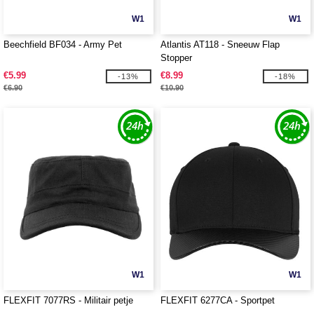
W1
W1
Beechfield BF034 - Army Pet
Atlantis AT118 - Sneeuw Flap
Stopper
€5.99
€8.99
-13%
-18%
€6.90
€10.90
W1
W1
FLEXFIT 7077RS - Militair petje
FLEXFIT 6277CA - Sportpet