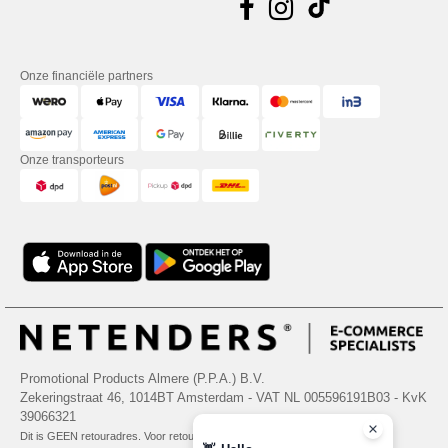
Onze financiële partners
Onze transporteurs
Promotional Products Almere (P.P.A.) B.V.
Zekeringstraat 46, 1014BT Amsterdam - VAT NL 005596191B03 - KvK
39066321
Dit is GEEN retouradres. Voor retourzending, zie hier