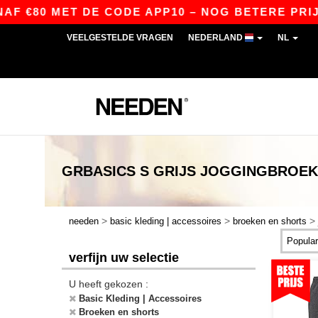
F €80 MET DE CODE APP10 – NOG BETERE PRIJZEN
VEELGESTELDE VRAGEN
NEDERLAND
NL
GRBASICS
S GRIJS JOGGINGBROE
>
>
>
needen
basic kleding | accessoires
broeken en shorts
verfijn uw selectie
U heeft gekozen :
Basic Kleding | Accessoires
Broeken en shorts