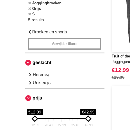
Joggingbroeken
Grijs
S
5 results.
Broeken en shorts
Verwijder filters
Fruit of t
Joggingbro
geslacht
Boorden
€12.99
Heren
(5)
€19.30
Unisex
(2)
prijs
€12.99
€42.99
12.99
20.49
27.99
35.49
42.99