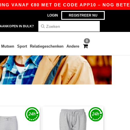
G VANAF €80 MET DE CODE APP10 – NOG BETERE 
LOGIN
REGISTREER NU
AANKOPEN IN BULK?
0
Mutsen
Sport
Relatiegeschenken
Andere