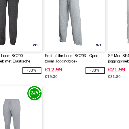
W1
W1
he Loom SC290 -
Fruit of the Loom SC293 - Open
SF Men SF4
ek met Elastische
zoom Joggingbroek
joggingbroek
€12.99
€21.99
-33%
-33%
€19.30
€31.80