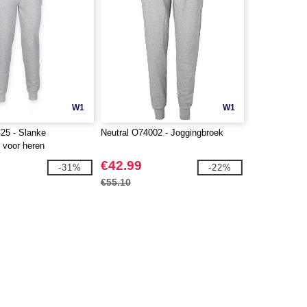
W1
W1
25 - Slanke
Neutral O74002 - Joggingbroek
 voor heren
€42.99
-31%
-22%
€55.10