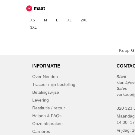
maat
XS
M
L
XL
2XL
3XL
Koop
G
INFORMATIE
CONTAC
Over Needen
Klant
klant@ne
Traceer mijn bestelling
Sales
Betalingswijze
verkoop@
Levering
Restitutie / retour
020 323 
Helpen & FAQs
Maandag 
14:00–17
Onze afspraken
Vrijdag: 
Carrières