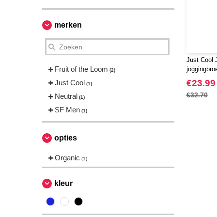
merken
Just Cool 
Fruit of the Loom
joggingbro
(2)
€23.99
Just Cool
(1)
€32.70
Neutral
(1)
SF Men
(1)
opties
Organic
(1)
kleur