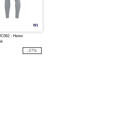
W1
JC082 - Heren
ek
-27%