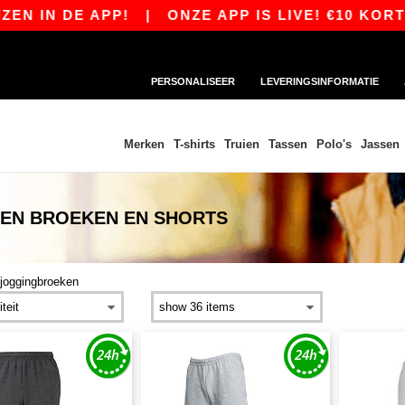
 IN DE APP!
|
ONZE APP IS LIVE! €10 KORTIN
PERSONALISEER
LEVERINGSINFORMATIE
Merken
T-shirts
Truien
Tassen
Polo's
Jassen
KEN BROEKEN EN SHORTS
joggingbroeken