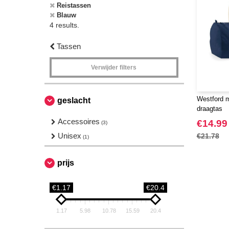
Reistassen
Blauw
4 results.
Tassen
Verwijder filters
Westford m
geslacht
draagtas
Accessoires
€14.99
(3)
Unisex
€21.78
(1)
prijs
€1.17
€20.4
1.17
5.98
10.78
15.59
20.4