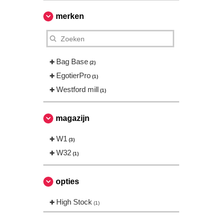
merken
Bag Base
(2)
EgotierPro
(1)
Westford mill
(1)
magazijn
W1
(3)
W32
(1)
opties
High Stock
(1)