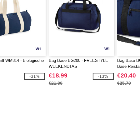
W1
W1
ill WM814 - Biologische
Bag Base BG200 - FREESTYLE
Bag Base BG
WEEKENDTAS
Base Reista
€18.99
€20.40
-31%
-13%
€21.80
€25.70