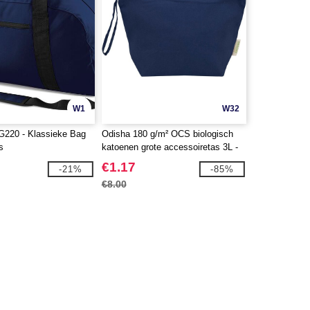
W1
W32
220 - Klassieke Bag
Odisha 180 g/m² OCS biologisch
s
katoenen grote accessoiretas 3L -
EgotierPro 120785
€1.17
-21%
-85%
€8.00