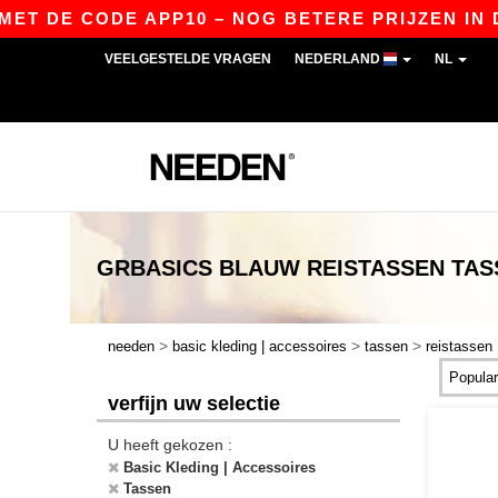
T DE CODE APP10 – NOG BETERE PRIJZEN IN DE 
VEELGESTELDE VRAGEN
NEDERLAND
NL
GRBASICS
BLAUW REISTASSEN TAS
>
>
>
needen
basic kleding | accessoires
tassen
reistassen
verfijn uw selectie
U heeft gekozen :
Basic Kleding | Accessoires
Tassen