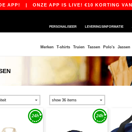
APP!
|
ONZE APP IS LIVE! €10 KORTING VANAF
PERSONALISEER
LEVERINGSINFORMATIE
Merken
T-shirts
Truien
Tassen
Polo's
Jassen
SEN