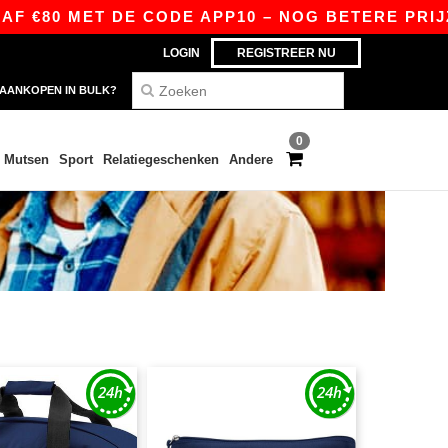
 €80 MET DE CODE APP10 – NOG BETERE PRIJZEN
LOGIN
REGISTREER NU
AANKOPEN IN BULK?
0
Mutsen
Sport
Relatiegeschenken
Andere