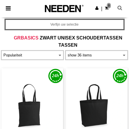
×
Needen-app
0
Download app
|
Betere prijzen in de app!
Verfijn uw selectie
GRBASICS
ZWART UNISEX SCHOUDERTASSEN
TASSEN