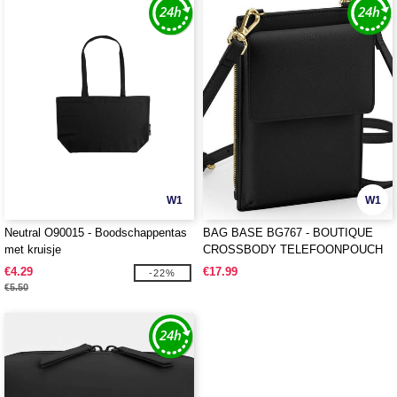
W1
W1
Neutral O90015 - Boodschappentas
BAG BASE BG767 - BOUTIQUE
met kruisje
CROSSBODY TELEFOONPOUCH
€4.29
€17.99
-22%
€5.50