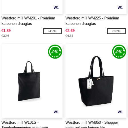
W1
W1
Westford mill WM201 - Premium
Westford mill WM225 - Premium
katoenen draagtas
katoenen draagtas
€1.89
€2.69
-45%
-38%
€3.46
€4.34
W1
W1
Westford mill W101S -
Westford mill WM850 - Shopper
Boodschappentas met korte
groot volume katoen bio