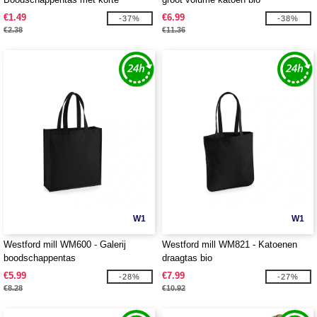
hengsels
€1.49
€6.99
-37%
-38%
€2.38
€11.36
W1
W1
Westford mill WM600 - Galerij
Westford mill WM821 - Katoenen
boodschappentas
draagtas bio
€5.99
€7.99
-28%
-27%
€8.28
€10.92