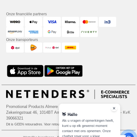
Onze financiële partners
Onze transporteurs
Promotional Products Almere (P.P.A.) B.V.
Zekeringstraat 46, 1014BT Amsterdam - VAT NL 005596191B03 - KvK
👋
Hallo
39066321
Als u vragen of opmerkingen heeft,
Dit is GEEN retouradres. Voor retourzending, zie hier
kunt u op elk gewenst moment
contact met ons opnemen. Onze
chatbot staat voor u klaar.