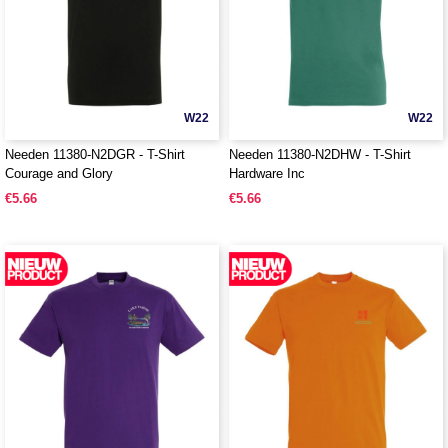
W22
W22
Needen 11380-N2DGR - T-Shirt
Needen 11380-N2DHW - T-Shirt
Courage and Glory
Hardware Inc
€5.66
€5.66