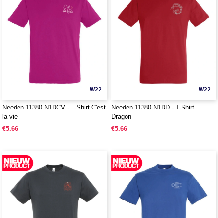
W22
W22
Needen 11380-N1DCV - T-Shirt C'est
Needen 11380-N1DD - T-Shirt
la vie
Dragon
€5.66
€5.66