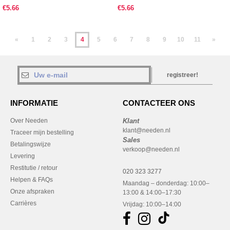
€5.66
€5.66
«
1
2
3
4
5
6
7
8
9
10
11
»
registreer!
INFORMATIE
CONTACTEER ONS
Over Needen
Klant
klant@needen.nl
Traceer mijn bestelling
Sales
Betalingswijze
verkoop@needen.nl
Levering
Restitutie / retour
020 323 3277
Helpen & FAQs
Maandag – donderdag: 10:00–
Onze afspraken
13:00 & 14:00–17:30
Carrières
Vrijdag: 10:00–14:00