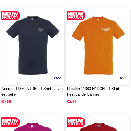
W22
W22
Needen 11380-N1DB - T-Shirt La vie
Needen 11380-N1DCN - T-Shirt
est belle
Festival de Cannes
€5.66
€5.66