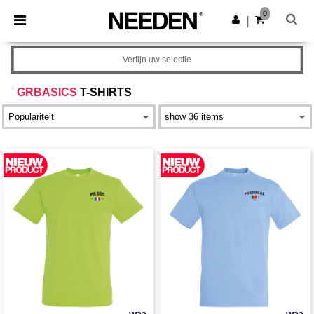
×
Needen-app
0
Download app
|
Betere prijzen in de app!
Verfijn uw selectie
GRBASICS
T-SHIRTS