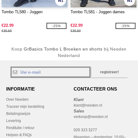
W1
W1
Tombo TL580 - Joggen
Tombo TL581 - Joggen dames
€22.99
€22.99
-25%
-25%
€30.50
€30.50
Koop
GrBasics Tombo L Broeken en shorts
bij Needen
Nederland
registreer!
INFORMATIE
CONTACTEER ONS
Over Needen
Klant
klant@needen.nl
Traceer mijn bestelling
Sales
Betalingswijze
verkoop@needen.nl
Levering
Restitutie / retour
020 323 3277
Helpen & FAQs
Maandag – donderdag: 10:00–