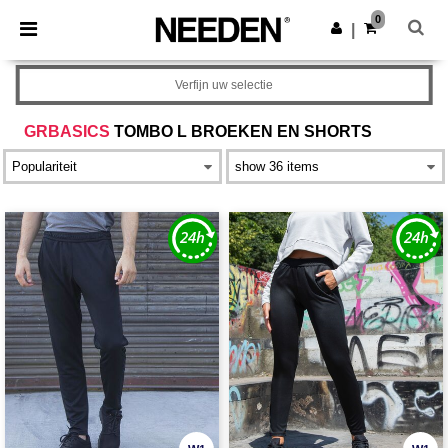
×
Needen-app
0
Download app
|
Betere prijzen in de app!
Verfijn uw selectie
GRBASICS
TOMBO L BROEKEN EN SHORTS