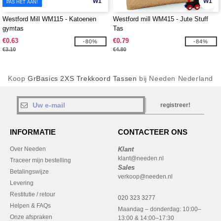
W1
W1
PAS HET AAN!
Westford Mill WM115 - Katoenen
Westford mill WM415 - Jute Stuff
gymtas
Tas
€0.63
€0.79
-80%
-84%
€3.10
€4.80
Koop
GrBasics 2XS Trekkoord Tassen
bij Needen Nederland
registreer!
INFORMATIE
CONTACTEER ONS
Over Needen
Klant
klant@needen.nl
Traceer mijn bestelling
Sales
Betalingswijze
verkoop@needen.nl
Levering
Restitutie / retour
020 323 3277
Helpen & FAQs
Maandag – donderdag: 10:00–
Onze afspraken
13:00 & 14:00–17:30