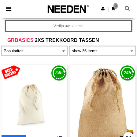
×
Needen-app
0
Download app
|
Betere prijzen in de app!
Verfijn uw selectie
GRBASICS
2XS TREKKOORD TASSEN