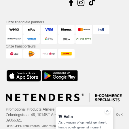
Onze financiële partners
Onze transporteurs
Promotional Products Almere (P.P.A.) B.V.
Zekeringstraat 46, 1014BT Amsterdam - VAT NL 005596191B03 - KvK
👋
Hallo
39066321
Als u vragen of opmerkingen heeft,
Dit is GEEN retouradres. Voor retourzending, zie hier
kunt u op elk gewenst moment