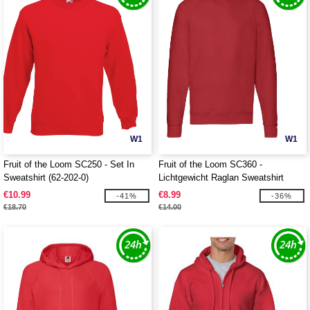
W1
W1
Fruit of the Loom SC250 - Set In
Fruit of the Loom SC360 -
Sweatshirt (62-202-0)
Lichtgewicht Raglan Sweatshirt
€10.99
€8.99
-41%
-36%
€18.70
€14.00