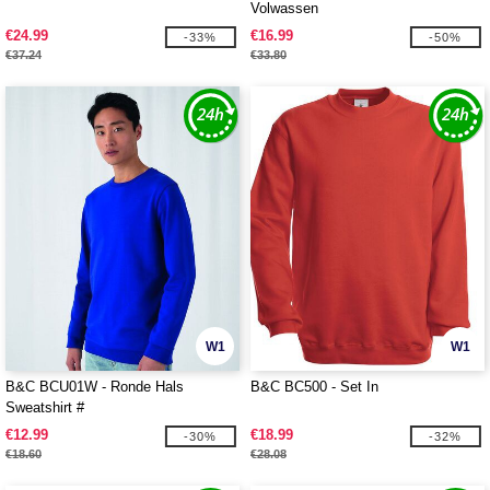
Volwassen
€24.99
€16.99
-33%
-50%
€37.24
€33.80
W1
W1
B&C BCU01W - Ronde Hals
B&C BC500 - Set In
Sweatshirt #
€12.99
€18.99
-30%
-32%
€18.60
€28.08