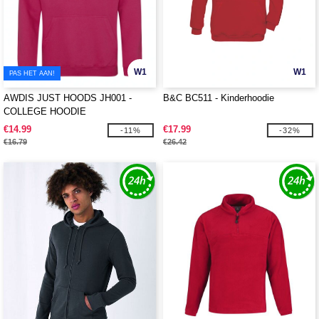
W1
W1
PAS HET AAN!
AWDIS JUST HOODS JH001 -
B&C BC511 - Kinderhoodie
COLLEGE HOODIE
€14.99
€17.99
-11%
-32%
€16.79
€26.42