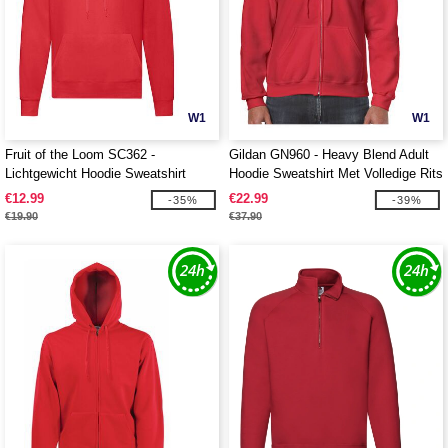
W1
W1
Fruit of the Loom SC362 -
Gildan GN960 - Heavy Blend Adult
Lichtgewicht Hoodie Sweatshirt
Hoodie Sweatshirt Met Volledige Rits
€12.99
€22.99
-35%
-39%
€19.90
€37.90