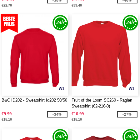
-38%
-46%
€22.70
€33.40
W1
W1
B&C ID202 - Sweatshirt Id202 50/50
Fruit of the Loom SC260 - Raglan
Sweatshirt (62-216-0)
€9.99
€10.99
-34%
-27%
€15.10
€15.10