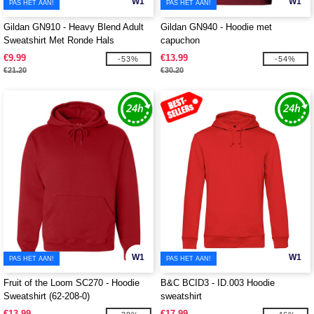
W1
W1
PAS HET AAN!
PAS HET AAN!
Gildan GN910 - Heavy Blend Adult
Gildan GN940 - Hoodie met
Sweatshirt Met Ronde Hals
capuchon
€9.99
€13.99
-53%
-54%
€21.20
€30.20
W1
W1
PAS HET AAN!
PAS HET AAN!
Fruit of the Loom SC270 - Hoodie
B&C BCID3 - ID.003 Hoodie
Sweatshirt (62-208-0)
sweatshirt
€13.99
€17.99