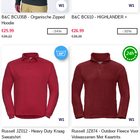
W1
W1
B&C BCU35B - Organische Zipped
B&C BC610 - HIGHLANDER +
Hoodie
€25.99
€26.99
-34%
-30%
€39.22
€38.36
W1
W1
Russell JZ012 - Heavy Duty Kraag
Russell JZ874 - Outdoor Fleece Voor
Sweatshirt
Volwassenen Met Kwartrits