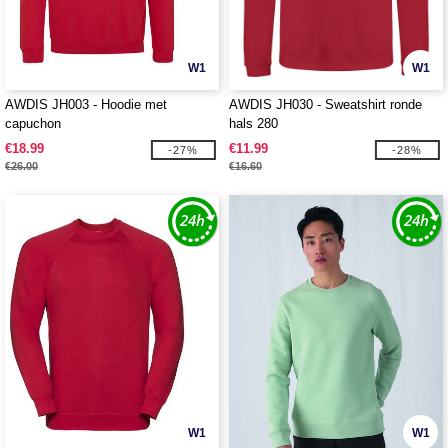
W1
W1
AWDIS JH003 - Hoodie met
AWDIS JH030 - Sweatshirt ronde
capuchon
hals 280
€18.99
€11.99
-27%
-28%
€26.00
€16.60
W1
W1