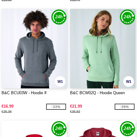
€25.68
€36.70
W1
W1
B&C BCU03W - Hoodie #
B&C BCW02Q - Hoodie Queen
€16.99
€21.99
-33%
-39%
€25.36
€35.92