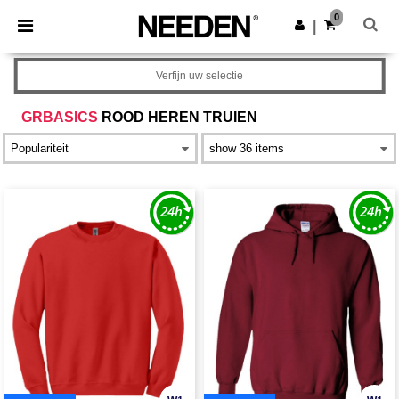
×
Needen-app
0
Download app
|
Betere prijzen in de app!
Verfijn uw selectie
GRBASICS
ROOD HEREN TRUIEN