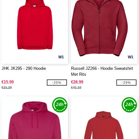
W1
W1
JHK JK295 - 290 Hoodie
Russell JZ266 - Hoodie Sweatshirt
Met Rits
€15.99
€28.99
-25%
-29%
€21.20
€41.10