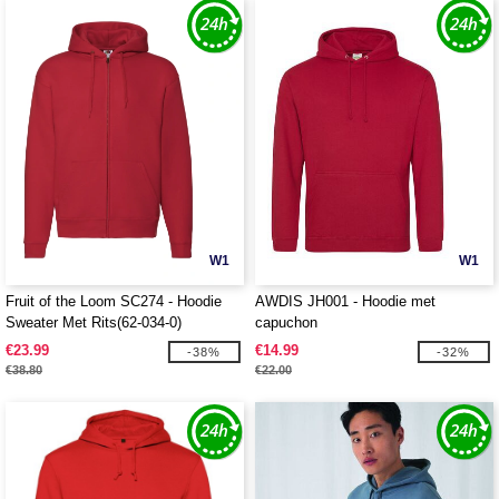
W1
W1
Fruit of the Loom SC274 - Hoodie
AWDIS JH001 - Hoodie met
Sweater Met Rits(62-034-0)
capuchon
€23.99
€14.99
-38%
-32%
€38.80
€22.00