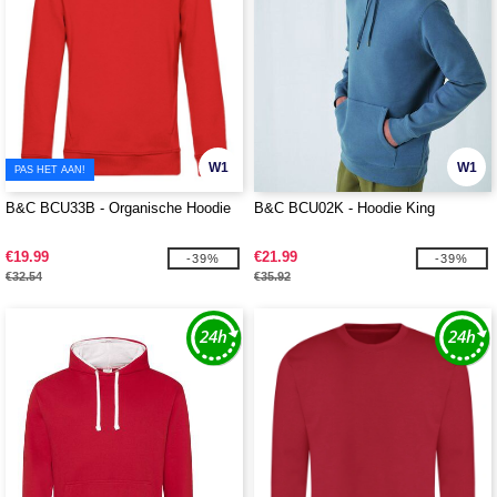
W1
W1
PAS HET AAN!
B&C BCU33B - Organische Hoodie
B&C BCU02K - Hoodie King
€19.99
€21.99
-39%
-39%
€32.54
€35.92