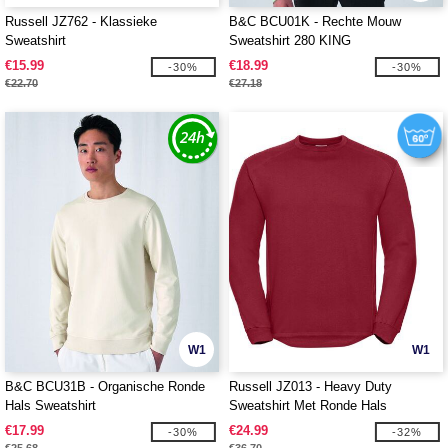
Russell JZ762 - Klassieke
B&C BCU01K - Rechte Mouw
Sweatshirt
Sweatshirt 280 KING
€15.99
€18.99
-30%
-30%
€22.70
€27.18
W1
W1
B&C BCU31B - Organische Ronde
Russell JZ013 - Heavy Duty
Hals Sweatshirt
Sweatshirt Met Ronde Hals
€17.99
€24.99
-30%
-32%