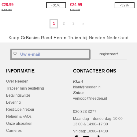
€28.99
€24.99
-31%
-32%
€42.30
€37.00
1
2
3
»
Koop
GrBasics Rood Heren Truien
bij Needen Nederland
registreer!
INFORMATIE
CONTACTEER ONS
Over Needen
Klant
klant@needen.nl
Traceer mijn bestelling
Sales
Betalingswijze
verkoop@needen.nl
Levering
Restitutie / retour
020 323 3277
Helpen & FAQs
Maandag – donderdag: 10:00–
Onze afspraken
13:00 & 14:00–17:30
Carrières
Vrijdag: 10:00–14:00