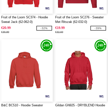
W1
W1
Fruit of the Loom SC374 - Hoodie
Fruit of the Loom SC276 - Sweater
Sweat Jack (62-062-0)
Met Ritszak (62-032-0)
€20.99
€19.99
-32%
-39%
€30.80
€32.60
W1
W1
B&C BC510 - Hoodie Sweater
Gildan GN925 - DRYBLEND Hoodie