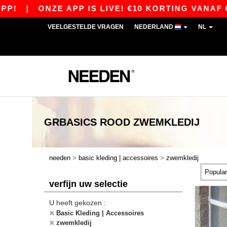
!
|
ONZE APP IS LIVE! €10 KORTING VANAF €8
VEELGESTELDE VRAGEN
NEDERLAND
NL
GRBASICS
ROOD ZWEMKLEDIJ
>
>
needen
basic kleding | accessoires
zwemkledij
verfijn uw selectie
U heeft gekozen :
Basic Kleding | Accessoires
zwemkledij