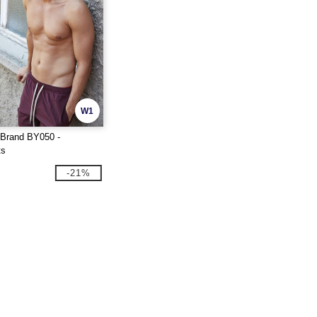
W1
 Brand BY050 -
ts
-21%