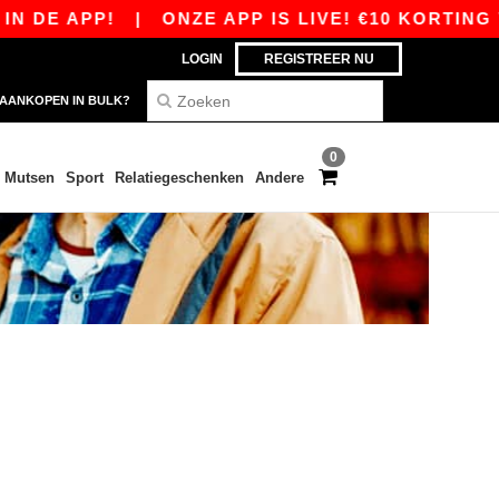
 DE APP!
|
ONZE APP IS LIVE! €10 KORTING V
LOGIN
REGISTREER NU
AANKOPEN IN BULK?
0
Mutsen
Sport
Relatiegeschenken
Andere