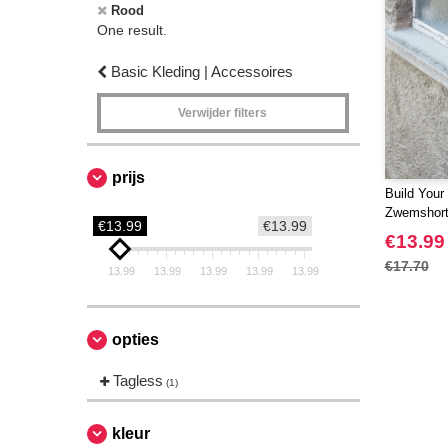
Rood
One result.
Basic Kleding | Accessoires
Verwijder filters
prijs
Build Your
Zwemshor
€13.99
€13.99
€13.99
€17.70
13.99
13.99
13.99
13.99
13.99
opties
Tagless
(1)
kleur