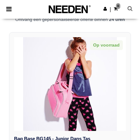
×
Needen-app
0
Download app
|
Krijg uw groothandelsprijs
Betere prijzen in de app!
Ontvang een gepersonaliseerde offerte binnen
24 uren
Op voorraad
Bag Base BG145 - Junior Dans Tas