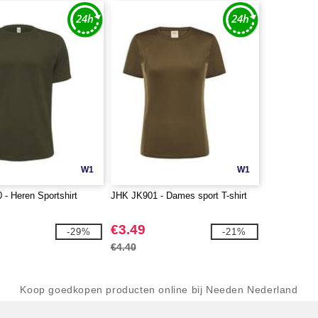
W1
W1
- Heren Sportshirt
JHK JK901 - Dames sport T-shirt
€3.49
-29%
-21%
€4.40
Koop goedkopen producten online bij Needen Nederland