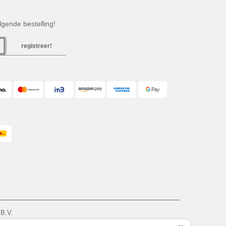
gende bestelling!
registreer!
 B.V.
am - VAT NL 005596191B03 - KvK 39066321