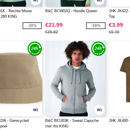
W1
W1
1K - Rechte Mouw
B&C BCW02Q - Hoodie Queen
JHK JK422 -
t 280 KING
Top
€21.99
€3.99
-30%
-39%
€35.92
€5.40
W1
W1
T206 - Gerecycled
B&C BCU03K - Sweat Capuche
JHK JK400 - 
spoel
met rits KING