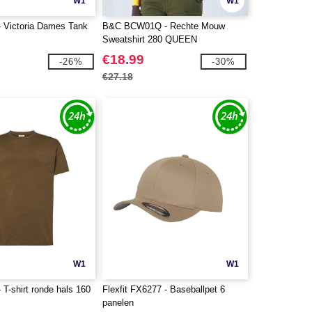
W1
W1
 Victoria Dames Tank
B&C BCW01Q - Rechte Mouw
Sweatshirt 280 QUEEN
€18.99
-26%
-30%
€27.18
W1
W1
T-shirt ronde hals 160
Flexfit FX6277 - Baseballpet 6
panelen