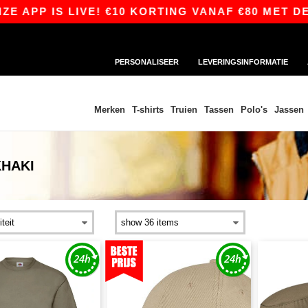
P IS LIVE! €10 KORTING VANAF €80 MET DE COD
PERSONALISEER
LEVERINGSINFORMATIE
Merken
T-shirts
Truien
Tassen
Polo's
Jassen
KHAKI