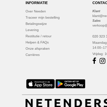
INFORMATIE
CONTAC
Over Needen
Klant
klant@ne
Traceer mijn bestelling
Sales
Betalingswijze
verkoop@
Levering
Restitutie / retour
020 323 
Helpen & FAQs
Maandag 
14:00–17
Onze afspraken
Vrijdag: 
Carrières