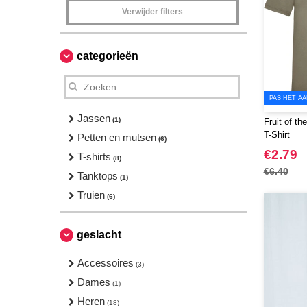
Verwijder filters
categorieën
PAS HET AA
Jassen
(1)
Fruit of t
T-Shirt
Petten en mutsen
(6)
€2.79
T-shirts
(8)
€6.40
Tanktops
(1)
Truien
(6)
geslacht
Accessoires
(3)
Dames
(1)
Heren
(18)