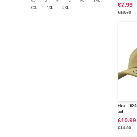
XS
S
M
L
XL
2XL
€7.99
3XL
4XL
5XL
€10.70
Flexfit 62
pet
€10.99
€14.90