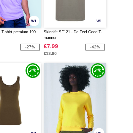
W1
W1
 T-shirt premium 190
Skinnifit SF121 - De Feel Good T-
mannen
€7.99
-27%
-42%
€13.80