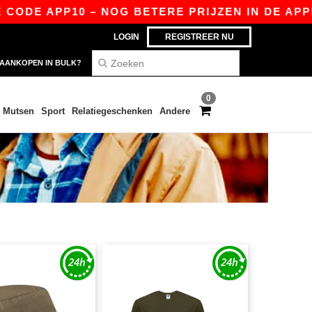
E APP10 – NOG BETERE PRIJZEN IN DE APP!
|
LOGIN
REGISTREER NU
AANKOPEN IN BULK?
0
Mutsen
Sport
Relatiegeschenken
Andere