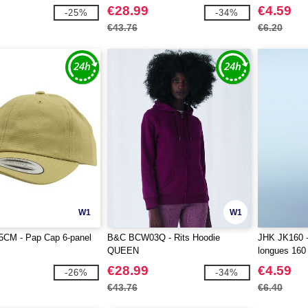
€28.99
€4.59
-25%
-34%
€43.76
€6.20
W1
W1
45CM - Pap Cap 6-panel
B&C BCW03Q - Rits Hoodie
JHK JK160 -
QUEEN
longues 160
€28.99
€4.59
-26%
-34%
€43.76
€6.40