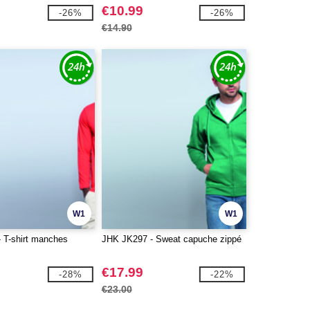
€10.99
-26%
-26%
€14.90
W1
W1
 T-shirt manches
JHK JK297 - Sweat capuche zippé
€17.99
-28%
-22%
€23.00