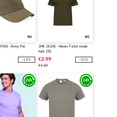
W1
W1
BF034 - Army Pet
JHK JK155 - Heren T-shirt ronde
hals 155
€2.99
-13%
-31%
€4.30