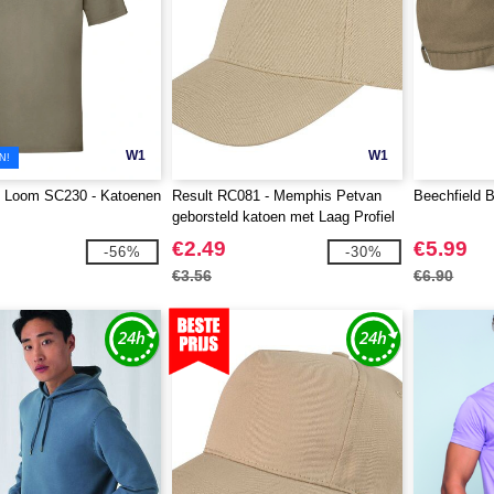
W1
W1
N!
he Loom SC230 - Katoenen
Result RC081 - Memphis Petvan
Beechfield 
geborsteld katoen met Laag Profiel
€2.49
€5.99
-56%
-30%
€3.56
€6.90