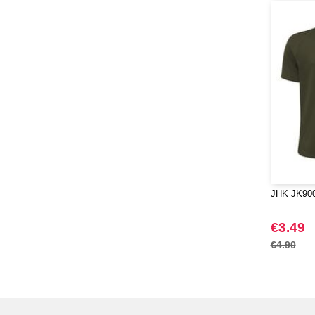
JHK JK900 
€3.49
€4.90