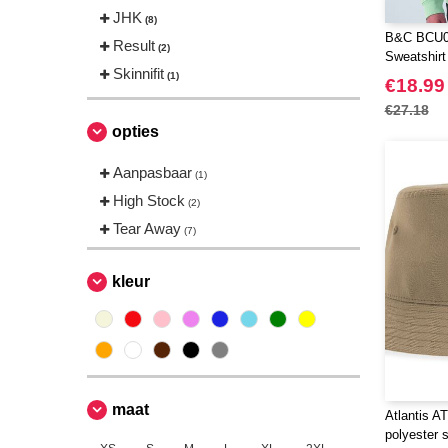
JHK
(8)
B&C BCU0
Result
(2)
Sweatshir
Skinnifit
(1)
€18.99
€27.18
opties
Aanpasbaar
(1)
High Stock
(2)
Tear Away
(7)
kleur
maat
Atlantis A
polyester 