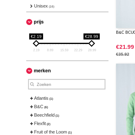
Unisex
(16)
prijs
B&C BCU02
€2.19
€28.99
€21.99
2.19
8.89
15.59
22.29
28.99
€35.92
merken
Atlantis
(1)
B&C
(6)
Beechfield
(1)
Flexfit
(2)
Fruit of the Loom
(1)