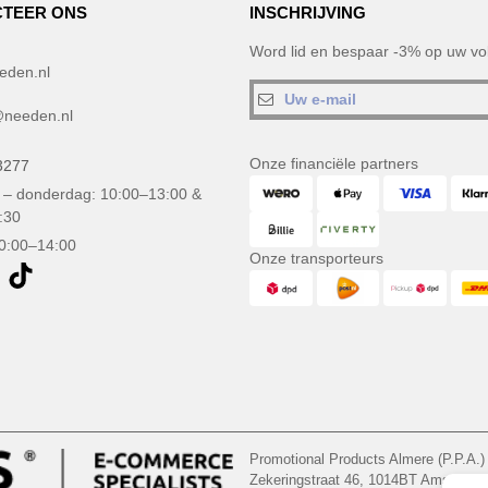
TEER ONS
INSCHRIJVING
Word lid en bespaar -3% op uw vol
eden.nl
needen.nl
Onze financiële partners
3277
– donderdag: 10:00–13:00 &
:30
10:00–14:00
Onze transporteurs
Promotional Products Almere (P.P.A.)
Zekeringstraat 46, 1014BT Amsterd