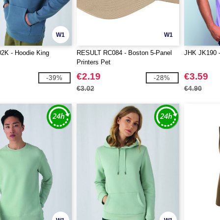
W1
W1
K - Hoodie King
RESULT RC084 - Boston 5-Panel
JHK JK190 -
Printers Pet
€2.19
€3.59
-39%
-28%
€3.02
€4.90