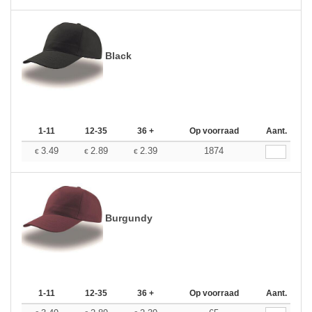
Black
1-11
12-35
36 +
Op voorraad
Aant.
3.49
2.89
2.39
1874
€
€
€
Burgundy
1-11
12-35
36 +
Op voorraad
Aant.