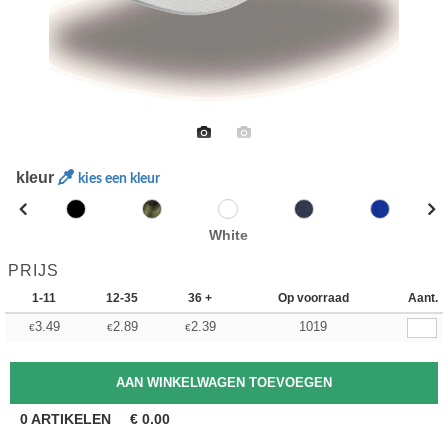
kleur
kies een kleur
White
PRIJS
1-11
12-35
36 +
Op voorraad
Aant.
3.49
2.89
2.39
1019
€
€
€
0
ARTIKELEN
€
0.00