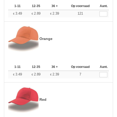
1-11
12-35
36 +
Op voorraad
Aant.
3.49
2.89
2.39
121
€
€
€
Orange
1-11
12-35
36 +
Op voorraad
Aant.
3.49
2.89
2.39
7
€
€
€
Red