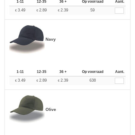
1-11
12-35
36 +
Op voorraad
Aant.
3.49
2.89
2.39
59
€
€
€
Navy
1-11
12-35
36 +
Op voorraad
Aant.
3.49
2.89
2.39
638
€
€
€
Olive