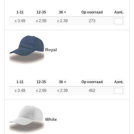
1-11
12-35
36 +
Op voorraad
Aant.
3.49
2.89
2.39
273
€
€
€
Royal
1-11
12-35
36 +
Op voorraad
Aant.
3.49
2.89
2.39
462
€
€
€
White