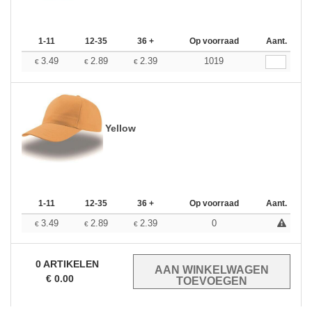
1-11
12-35
36 +
Op voorraad
Aant.
3.49
2.89
2.39
1019
€
€
€
Yellow
1-11
12-35
36 +
Op voorraad
Aant.
3.49
2.89
2.39
0
€
€
€
0
ARTIKELEN
€
0.00