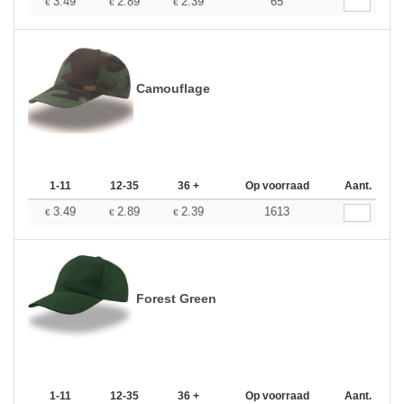
3.49
2.89
2.39
65
€
€
€
Camouflage
1-11
12-35
36 +
Op voorraad
Aant.
3.49
2.89
2.39
1613
€
€
€
Forest Green
1-11
12-35
36 +
Op voorraad
Aant.