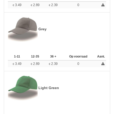
3.49
2.89
2.39
0
€
€
€
Grey
1-11
12-35
36 +
Op voorraad
Aant.
3.49
2.89
2.39
0
€
€
€
Light Green