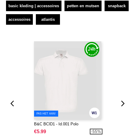
basic kleding | accessoires
petten en mutsen
snapback
accessoires
atlantis
W1
PAS HET AAN!
B&C BCID1 - Id.001 Polo
€5.99
-55%