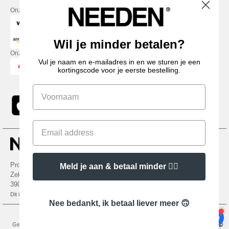
Onze financiële partners
Wil je minder betalen?
Onze transporteurs
Vul je naam en e-mailadres in en we sturen je een
kortingscode voor je eerste bestelling.
Promotional Products Almere (P.P.A.) B.V.
Meld je aan & betaal minder 👍🏼
Zekeringstraat 46, 1014BT Amsterdam - VAT NL 005596191B03 - KvK
39066321
Dit is GEEN retouradres. Voor retourzending, zie hier
Nee bedankt, ik betaal liever meer 🙃
Wettelijke bepalingen
-
Privacybeleid
-
Algemene Toegangs - En
Gebruiksvoorwaarden
-
Algemene Contractvoorwaarden
-
Cookiebeleid
-
Site Map