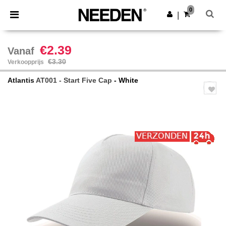
×
Needen-app
0
Download app
|
Betere prijzen in de app!
€2.39
Vanaf
€3.30
Verkoopprijs
Atlantis
AT001 - Start Five Cap
- White
Previous
Next