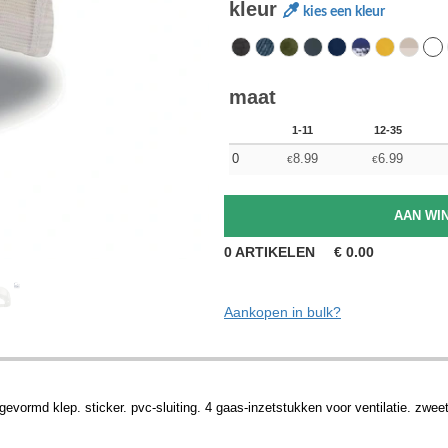
kleur
kies een kleur
maat
1-11
12-35
0
8.99
6.99
€
€
0
ARTIKELEN
€
0.00
Aankopen in bulk?
gevormd klep. sticker. pvc-sluiting. 4 gaas-inzetstukken voor ventilatie. zw