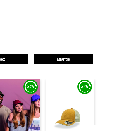
sex
atlantis