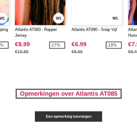
W1
W1
W1
iping
Atlantis AT083 - Rapper
Atlantis AT090 - Snap Vijf
Atla
Jersey
Huis
€8.99
€6.99
€7
6%
-17%
-19%
€10.80
€8.60
€9.4
Opmerkingen over Atlantis AT085
Een opmerking toevoegen