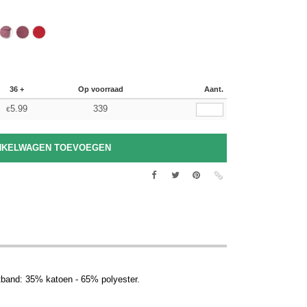
36 +
Op voorraad
Aant.
5.99
339
€
eetband: 35% katoen - 65% polyester.