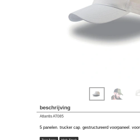
Previous
Next
beschrijving
Atlantis AT085
5 panelen. trucker cap. gestructureerd voorpaneel. voor
Tear Away
High Stock