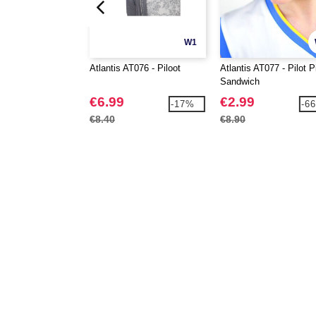
W1
Atlantis AT076 - Piloot
Atlantis AT077 - Pilot P
Sandwich
€6.99
€2.99
-17%
-6
€8.40
€8.90