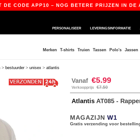
 CODE APP10 – NOG BETERE PRIJZEN IN DE APP!
PERSONALISEER
LEVERINGSINFORMATIE
Merken
T-shirts
Truien
Tassen
Polo's
Jassen
>
>
>
n
bestuurder
unisex
atlantis
€5.99
Vanaf
€7.50
Verkoopprijs
Atlantis
AT085 - Rappe
MAGAZIJN
W1
Gratis verzending voor bestellin