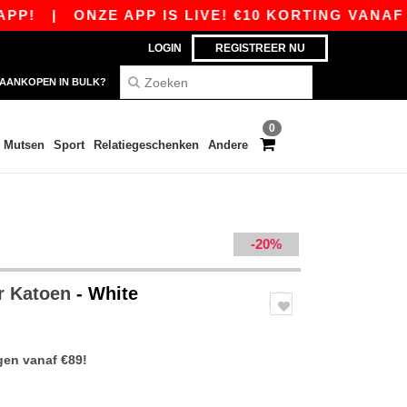
|
ONZE APP IS LIVE! €10 KORTING VANAF €80
LOGIN
REGISTREER NU
AANKOPEN IN BULK?
0
Mutsen
Sport
Relatiegeschenken
Andere
-20%
r Katoen
- White
gen vanaf €89!