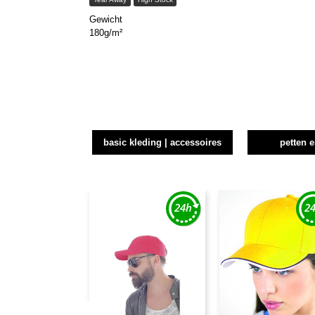
Gewicht
180g/m²
basic kleding | accessoires
petten 