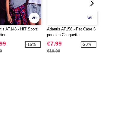
W1
W1
ntis AT148 - HIT Sport
Atlantis AT158 - Pet Case 6
ATLANTIS AT169 
dier
panelen Casquette
Cap
.99
€7.99
€8.99
-15%
-20%
0
€10.00
€10.50