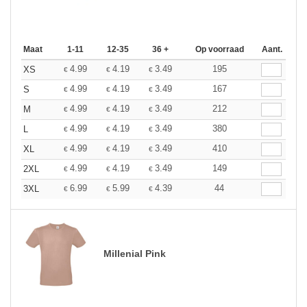
Maat
1-11
12-35
36 +
Op voorraad
Aant.
4.99
4.19
3.49
195
XS
€
€
€
4.99
4.19
3.49
167
S
€
€
€
4.99
4.19
3.49
212
M
€
€
€
4.99
4.19
3.49
380
L
€
€
€
4.99
4.19
3.49
410
XL
€
€
€
4.99
4.19
3.49
149
2XL
€
€
€
6.99
5.99
4.39
44
3XL
€
€
€
Millenial Pink