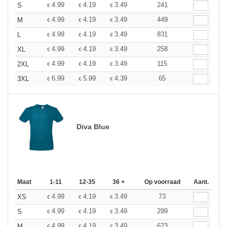
4.99
4.19
3.49
241
S
€
€
€
4.99
4.19
3.49
449
M
€
€
€
4.99
4.19
3.49
831
L
€
€
€
4.99
4.19
3.49
258
XL
€
€
€
4.99
4.19
3.49
115
2XL
€
€
€
6.99
5.99
4.39
65
3XL
€
€
€
Diva Blue
Maat
1-11
12-35
36 +
Op voorraad
Aant.
4.99
4.19
3.49
73
XS
€
€
€
4.99
4.19
3.49
299
S
€
€
€
4.99
4.19
3.49
623
M
€
€
€