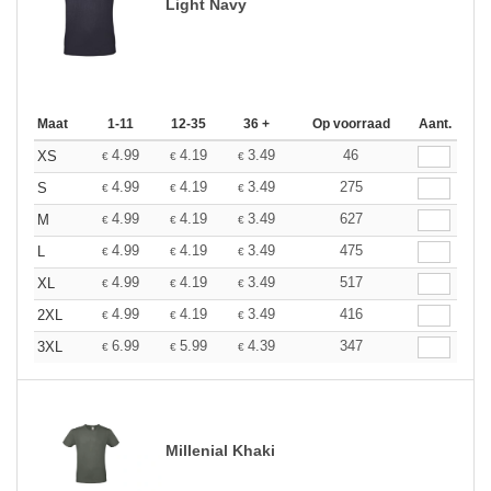
Light Navy
Maat
1-11
12-35
36 +
Op voorraad
Aant.
4.99
4.19
3.49
46
XS
€
€
€
4.99
4.19
3.49
275
S
€
€
€
4.99
4.19
3.49
627
M
€
€
€
4.99
4.19
3.49
475
L
€
€
€
4.99
4.19
3.49
517
XL
€
€
€
4.99
4.19
3.49
416
2XL
€
€
€
6.99
5.99
4.39
347
3XL
€
€
€
Millenial Khaki