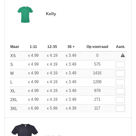
Kelly
Maat
1-11
12-35
36 +
Op voorraad
Aant.
4.99
4.19
3.49
0
XS
€
€
€
4.99
4.19
3.49
575
S
€
€
€
4.99
4.19
3.49
1416
M
€
€
€
4.99
4.19
3.49
1208
L
€
€
€
4.99
4.19
3.49
978
XL
€
€
€
4.99
4.19
3.49
271
2XL
€
€
€
6.99
5.99
4.39
117
3XL
€
€
€