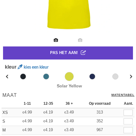
PAS HET AAN!
kleur
kies een kleur
Solar Yellow
MAAT
MATENTABEL
1-11
12-35
36 +
Op voorraad
Aant.
4.99
4.19
3.49
313
XS
€
€
€
4.99
4.19
3.49
352
S
€
€
€
4.99
4.19
3.49
967
M
€
€
€