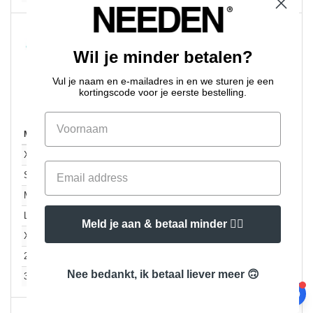
Wil je minder betalen?
Real Turquoise
Vul je naam en e-mailadres in en we sturen je een
kortingscode voor je eerste bestelling.
Maat
1-11
12-35
36 +
Op voorraad
Aant.
4.99
4.19
3.49
173
XS
€
€
€
4.99
4.19
3.49
243
S
€
€
€
4.99
4.19
3.49
152
M
€
€
€
4.99
4.19
3.49
186
L
€
€
€
Meld je aan & betaal minder 👍🏼
4.99
4.19
3.49
130
XL
€
€
€
4.99
4.19
3.49
66
2XL
€
€
€
Nee bedankt, ik betaal liever meer 🙃
6.99
5.99
4.39
263
3XL
€
€
€