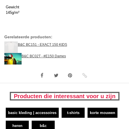
Gewicht
145g/m²
Gerelateerde producten:
B&C BC151 - EXACT 150 KIDS
B&C BC02T - #E150 Dames
Producten die interessant voor u zijn
basic kleding | accessoires
t-shirts
korte mouwen
heren
b&c