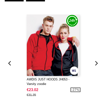
W1
AWDIS JUST HOODS JH053 -
Varsity zoodie
€23.02
-27%
€31.35