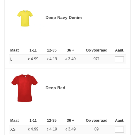
Deep Navy Denim
Maat
1-11
12-35
36 +
Op voorraad
Aant.
4.99
4.19
3.49
971
L
€
€
€
Deep Red
Maat
1-11
12-35
36 +
Op voorraad
Aant.
4.99
4.19
3.49
69
XS
€
€
€