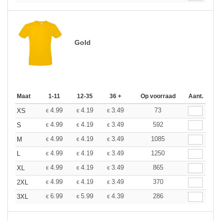
Gold
Maat
1-11
12-35
36 +
Op voorraad
Aant.
4.99
4.19
3.49
73
XS
€
€
€
4.99
4.19
3.49
592
S
€
€
€
4.99
4.19
3.49
1085
M
€
€
€
4.99
4.19
3.49
1250
L
€
€
€
4.99
4.19
3.49
865
XL
€
€
€
4.99
4.19
3.49
370
2XL
€
€
€
6.99
5.99
4.39
286
3XL
€
€
€