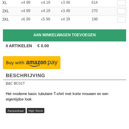
4.99
4.19
3.49
614
XL
€
€
€
4.99
4.19
3.49
270
2XL
€
€
€
6.99
5.99
4.39
198
3XL
€
€
€
0
ARTIKELEN
€
0.00
BESCHRIJVING
B&C BC01T
Het moderne basic tubulaire T-shirt met korte mouwen en een
eigentijdse look.
Aanpasbaar
High Stock