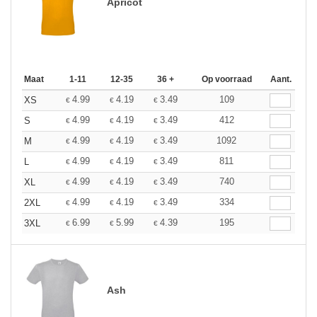
Apricot
Maat
1-11
12-35
36 +
Op voorraad
Aant.
4.99
4.19
3.49
109
XS
€
€
€
4.99
4.19
3.49
412
S
€
€
€
4.99
4.19
3.49
1092
M
€
€
€
4.99
4.19
3.49
811
L
€
€
€
4.99
4.19
3.49
740
XL
€
€
€
4.99
4.19
3.49
334
2XL
€
€
€
6.99
5.99
4.39
195
3XL
€
€
€
Ash