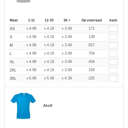
Maat
1-11
12-35
36 +
Op voorraad
Aant.
4.99
4.19
3.49
171
XS
€
€
€
4.99
4.19
3.49
138
S
€
€
€
4.99
4.19
3.49
827
M
€
€
€
4.99
4.19
3.49
704
L
€
€
€
4.99
4.19
3.49
434
XL
€
€
€
4.99
4.19
3.49
158
2XL
€
€
€
6.99
5.99
4.39
225
3XL
€
€
€
Atoll