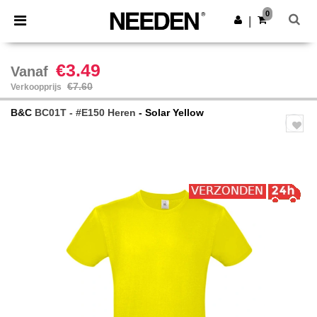
×
Needen-app
0
Download app
|
Betere prijzen in de app!
€3.49
Vanaf
€7.60
Verkoopprijs
B&C
BC01T - #E150 Heren
- Solar Yellow
Previous
Next