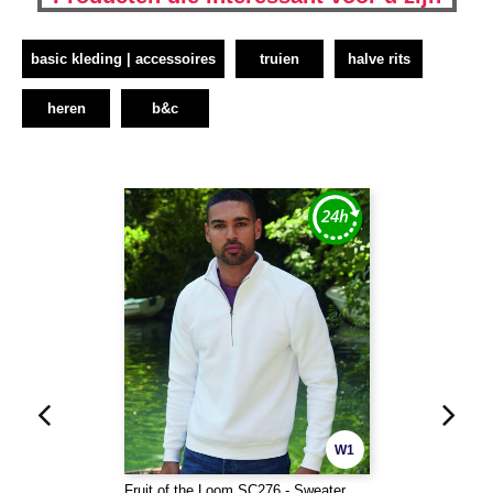
basic kleding | accessoires
truien
halve rits
heren
b&c
W1
Fruit of the Loom SC276 - Sweater