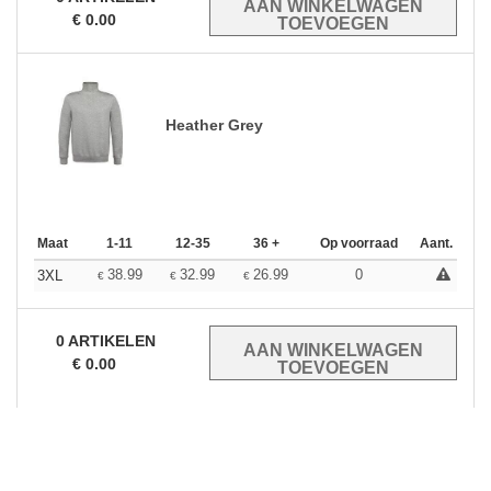
€
0.00
Heather Grey
Maat
1-11
12-35
36 +
Op voorraad
Aant.
38.99
32.99
26.99
0
3XL
€
€
€
0
ARTIKELEN
€
0.00