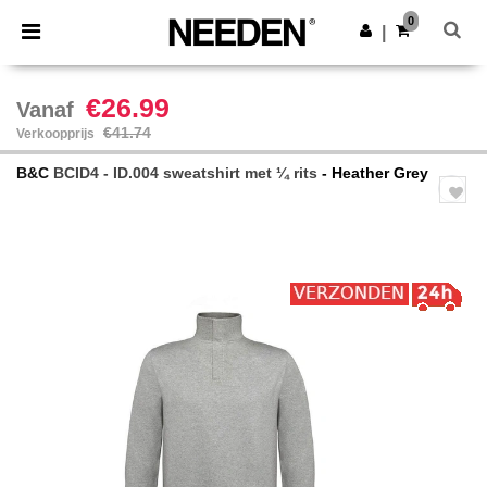
×
Needen-app
0
Download app
|
Betere prijzen in de app!
€26.99
Vanaf
€41.74
Verkoopprijs
B&C
BCID4 - ID.004 sweatshirt met ¼ rits
- Heather Grey
Previous
Next