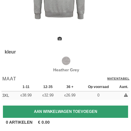
kleur
Heather Grey
MAAT
MATENTABEL
1-11
12-35
36 +
Op voorraad
Aant.
38.99
32.99
26.99
0
3XL
€
€
€
0
ARTIKELEN
€
0.00