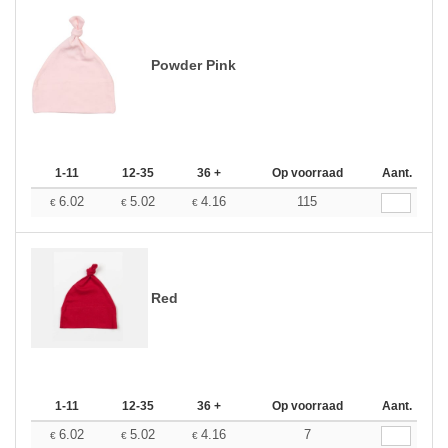
Powder Pink
1-11
12-35
36 +
Op voorraad
Aant.
6.02
5.02
4.16
115
€
€
€
Red
1-11
12-35
36 +
Op voorraad
Aant.
6.02
5.02
4.16
7
€
€
€