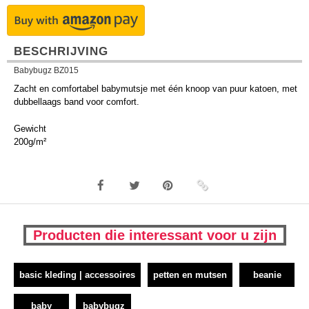
BESCHRIJVING
Babybugz BZ015
Zacht en comfortabel babymutsje met één knoop van puur katoen, met
dubbellaags band voor comfort.
Gewicht
200g/m²
Producten die interessant voor u zijn
basic kleding | accessoires
petten en mutsen
beanie
baby
babybugz