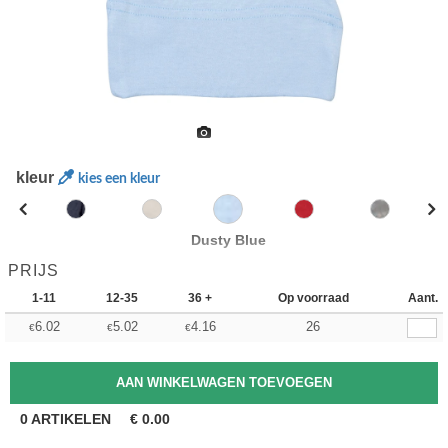
kleur
kies een kleur
Dusty Blue
PRIJS
1-11
12-35
36 +
Op voorraad
Aant.
6.02
5.02
4.16
26
€
€
€
0
ARTIKELEN
€
0.00