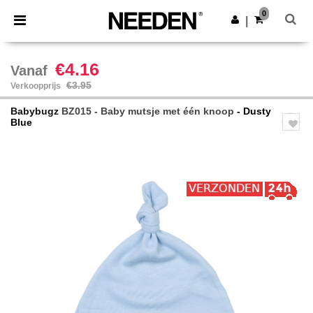
×
Needen-app
0
Download app
|
Betere prijzen in de app!
€4.16
Vanaf
€3.95
Verkoopprijs
Babybugz
BZ015 - Baby mutsje met één knoop
- Dusty
Blue
Previous
Next