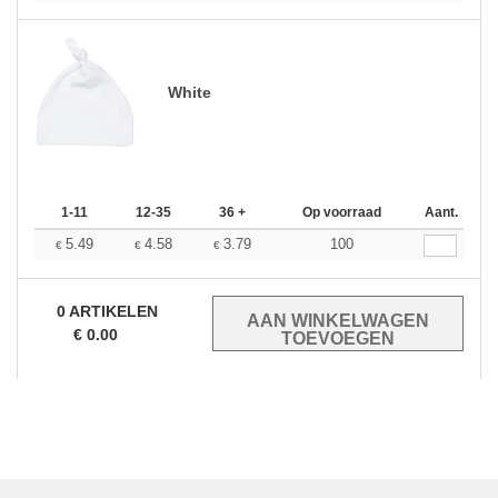
White
1-11
12-35
36 +
Op voorraad
Aant.
5.49
4.58
3.79
100
€
€
€
0
ARTIKELEN
€
0.00