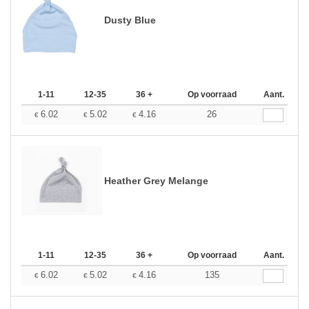
Dusty Blue
1-11
12-35
36 +
Op voorraad
Aant.
6.02
5.02
4.16
26
€
€
€
Heather Grey Melange
1-11
12-35
36 +
Op voorraad
Aant.
6.02
5.02
4.16
135
€
€
€