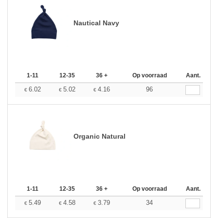
Nautical Navy
1-11
12-35
36 +
Op voorraad
Aant.
6.02
5.02
4.16
96
€
€
€
Organic Natural
1-11
12-35
36 +
Op voorraad
Aant.
5.49
4.58
3.79
34
€
€
€