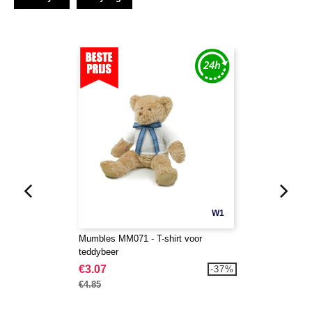
W1
Mumbles MM071 - T-shirt voor
teddybeer
€3.07
-37%
€4.85