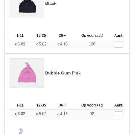
Black
1-11
12-35
36 +
Op voorraad
Aant.
6.02
5.02
4.16
100
€
€
€
Bubble Gum Pink
1-11
12-35
36 +
Op voorraad
Aant.
6.02
5.02
4.16
92
€
€
€