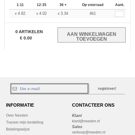
1-11
12-35
36 +
Op voorraad
Aant.
4.82
4.02
3.34
461
€
€
€
0
ARTIKELEN
€
0.00
registreer!
INFORMATIE
CONTACTEER ONS
Over Needen
Klant
klant@needen.nl
Traceer mijn bestelling
Sales
Betalingswijze
verkoop@needen.nl