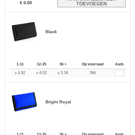
€
0.00
Black
1-11
12-35
36 +
Op voorraad
Aant.
4.82
4.02
3.34
396
€
€
€
Bright Royal
1-11
12-35
36 +
Op voorraad
Aant.