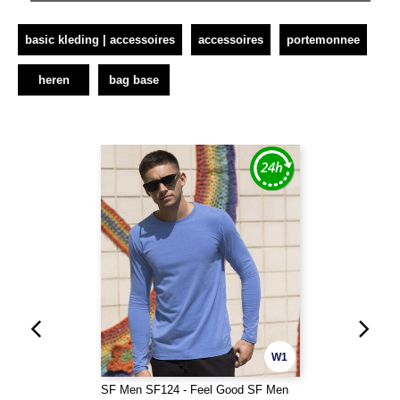
basic kleding | accessoires
accessoires
portemonnee
heren
bag base
W1
SF Men SF124 - Feel Good SF Men