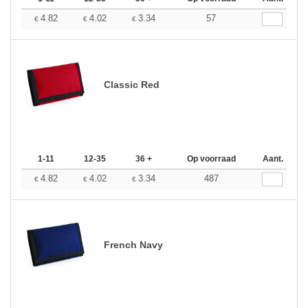
4.82
4.02
3.34
57
€
€
€
Classic Red
1-11
12-35
36 +
Op voorraad
Aant.
4.82
4.02
3.34
487
€
€
€
French Navy