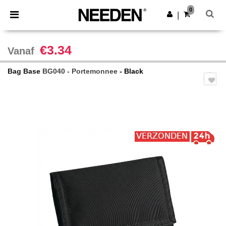
×
Needen-app
0
Download app
|
Betere prijzen in de app!
€3.34
Vanaf
Bag Base
BG040 - Portemonnee
- Black
Previous
Next