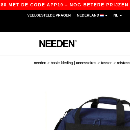
MET DE CODE APP10 – NOG BETERE PRIJZEN IN D
VEELGESTELDE VRAGEN
NEDERLAND
NL
>
>
>
needen
basic kleding | accessoires
tassen
reistas