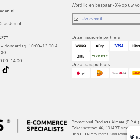
Word lid en bespaar -3% op uw vol
eden.nl
needen.nl
Onze financiële partners
3277
– donderdag: 10:00–13:00 &
:30
10:00–14:00
Onze transporteurs
Promotional Products Almere (P.P.A.)
Zekeringstraat 46, 1014BT Amsterd
Dit is GEEN retouradres. Voor retourzending, 
👋
Ha