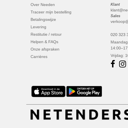
Over Needen
Klant
klant@ne
Traceer mijn bestelling
Sales
Betalingswijze
verkoop@
Levering
Restitutie / retour
020 323 
Helpen & FAQs
Maandag 
14:00–17
Onze afspraken
Vrijdag: 
Carrières