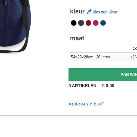
kleur
kies een kleur
maat
1-
54x25x28cm. 26 litres
26
€
0
ARTIKELEN
€
0.00
Aankopen in bulk?