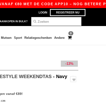
AF €80 MET DE CODE APP10 – NOG BETERE PRIJZ
LOGIN
REGISTREER NU
AANKOPEN IN BULK?
0
Mutsen
Sport
Relatiegeschenken
Andere
-13%
EESTYLE WEEKENDTAS
- Navy
gen vanaf €89!
s cm