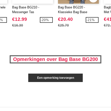
nele
Bag Base BG210 -
Bag Base BG220 -
Bagb
Messenger Tas
Klassieke Bag Base
Met 
Reistas
€12.99
€20.40
€4
4%
-20%
-21%
€16.30
€25.70
€72
Opmerkingen over Bag Base BG200
Een opmerking toevoegen