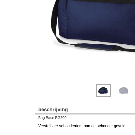
Previous
Next
beschrijving
Bag Base BG200
Verstelbare schouderriem aan de schouder gevuld.