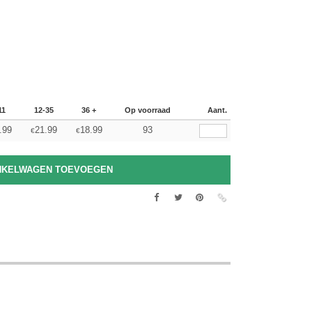
11
12-35
36 +
Op voorraad
Aant.
.99
21.99
18.99
93
€
€