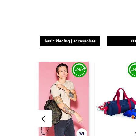
basic kleding | accessoires
ta
W1