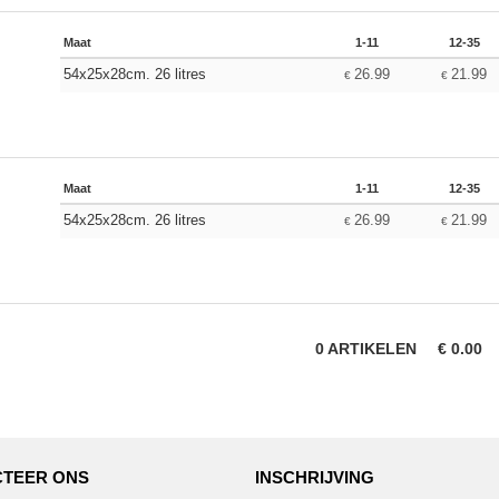
Maat
1-11
12-35
54x25x28cm. 26 litres
26.99
21.99
€
€
Maat
1-11
12-35
54x25x28cm. 26 litres
26.99
21.99
€
€
0
ARTIKELEN
€
0.00
TEER ONS
INSCHRIJVING