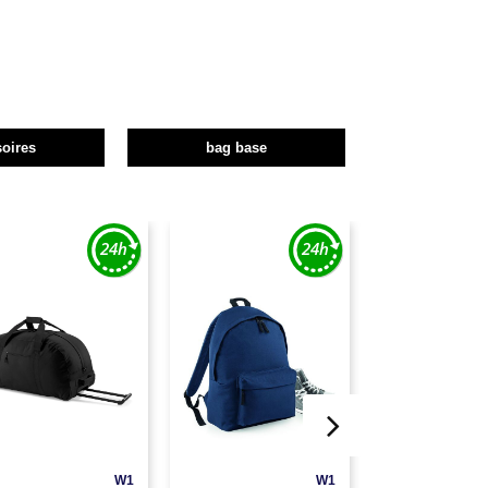
oires
bag base
W1
W1