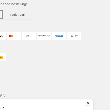
gende bestelling!
registreer!
 B.V.
am - VAT NL 005596191B03 - KvK 39066321
zie hier
llo