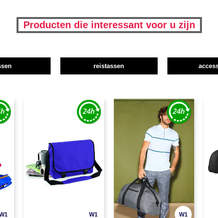
Producten die interessant voor u zijn
ssen
reistassen
access
W1
W1
W1