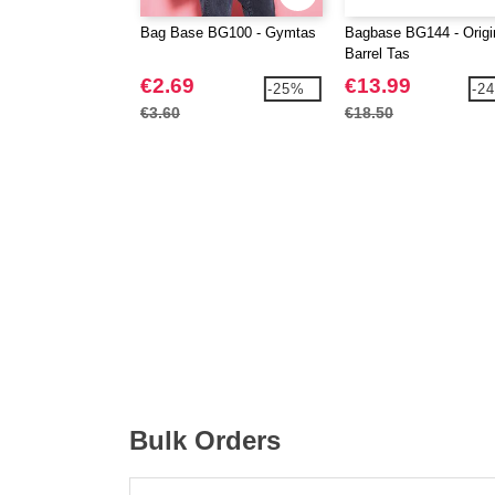
Bag Base BG100 - Gymtas
Bagbase BG144 - Origi
Barrel Tas
€2.69
€13.99
-25%
-2
€3.60
€18.50
Bulk Orders