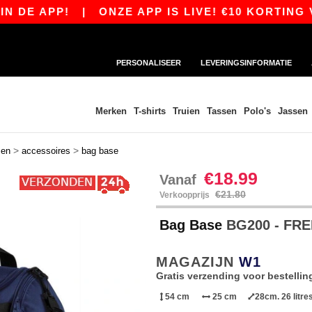
E APP!
|
ONZE APP IS LIVE! €10 KORTING VAN
PERSONALISEER
LEVERINGSINFORMATIE
Merken
T-shirts
Truien
Tassen
Polo's
Jassen
>
>
sen
accessoires
bag base
€18.99
Vanaf
€21.80
Verkoopprijs
Bag Base
BG200 - FR
MAGAZIJN
W1
Gratis verzending voor bestellin
54 cm
25 cm
28cm. 26 litre