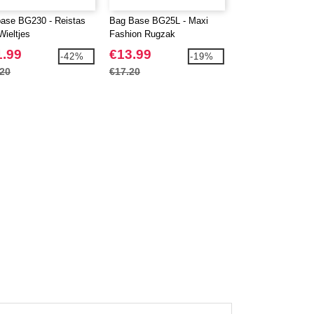
ase BG230 - Reistas
Bag Base BG25L - Maxi
BagBase BG710 - 
Wieltjes
Fashion Rugzak
Messenger
1.99
€13.99
€10.99
-42%
-19%
.20
€17.20
€14.10