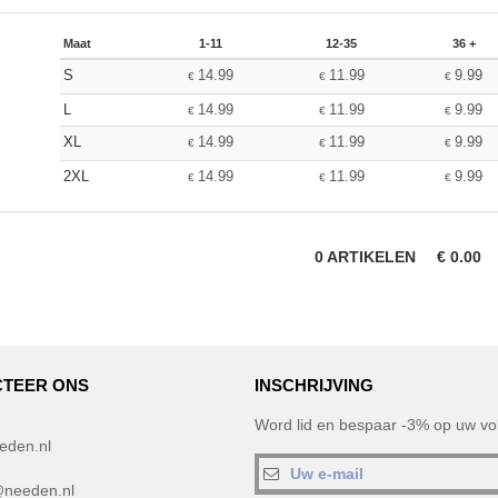
Maat
1-11
12-35
36 +
S
14.99
11.99
9.99
€
€
€
L
14.99
11.99
9.99
€
€
€
XL
14.99
11.99
9.99
€
€
€
2XL
14.99
11.99
9.99
€
€
€
0
ARTIKELEN
€
0.00
TEER ONS
INSCHRIJVING
Word lid en bespaar -3% op uw vol
eden.nl
needen.nl