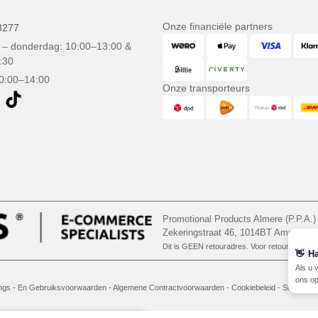
Onze financiële partners
3277
– donderdag: 10:00–13:00 &
:30
10:00–14:00
Onze transporteurs
Promotional Products Almere (P.P.A.)
Zekeringstraat 46, 1014BT Amsterd
Dit is GEEN retouradres. Voor retourzending, 
👋
Ha
Als u 
ons op
gs - En Gebruiksvoorwaarden
-
Algemene Contractvoorwaarden
-
Cookiebeleid
-
Site Map