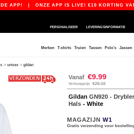
PP!
|
ONZE APP IS LIVE! €10 KORTING VANAF 
PERSONALISEER
LEVERINGSINFORMATIE
Merken
T-shirts
Truien
Tassen
Polo's
Jassen
>
>
ls
unisex
gildan
€9.99
Vanaf
€20.10
Verkoopprijs
Gildan
GN920 - Dryblen
Hals
- White
MAGAZIJN
W1
Gratis verzending voor bestellin