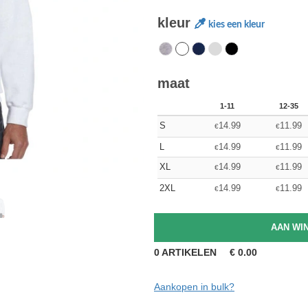
kleur
kies een kleur
maat
1-11
12-35
S
14.99
11.99
€
€
L
14.99
11.99
€
€
XL
14.99
11.99
€
€
2XL
14.99
11.99
€
€
0
ARTIKELEN
€
0.00
Aankopen in bulk?