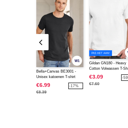
PAS HET AAN!
W1
Gildan GN180 - Heavy
Cotton Volwassen T-Shi
Bella+Canvas BE3001 -
€3.09
Unisex katoenen T-shirt
-5
€7.60
€6.99
-17%
€8.39