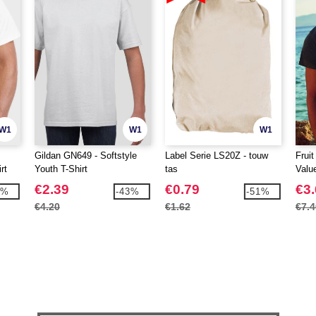
W1
W1
W1
Gildan GN649 - Softstyle
Label Serie LS20Z - touw
Frui
rt
Youth T-Shirt
tas
Valu
066-
€2.39
€0.79
€3
9%
-43%
-51%
€4.20
€1.62
€7.4