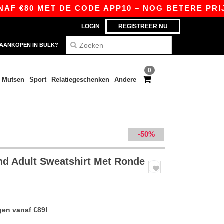
€80 MET DE CODE APP10 – NOG BETERE PRIJZEN 
LOGIN
REGISTREER NU
AANKOPEN IN BULK?
0
Mutsen
Sport
Relatiegeschenken
Andere
-50%
d Adult Sweatshirt Met Ronde
gen vanaf €89!