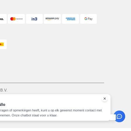
 B.V.
am - VAT NL 005596191B03 - KvK 39066321
zie hier
llo
vragen of opmerkingen heeft, kunt u op elk gewenst moment contact met
nemen. Onze chatbot staat voor u klaar.
Copyright 2026 needen.nl - Alle rechten voorbehouden