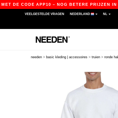
T DE CODE APP10 – NOG BETERE PRIJZEN IN DE A
VEELGESTELDE VRAGEN
NEDERLAND
NL
>
>
>
needen
basic kleding | accessoires
truien
ronde ha