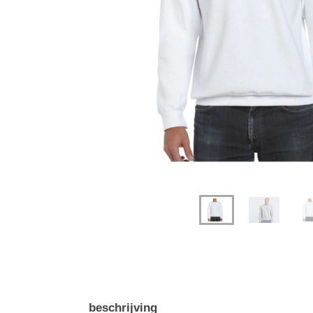
Previous
Next
beschrijving