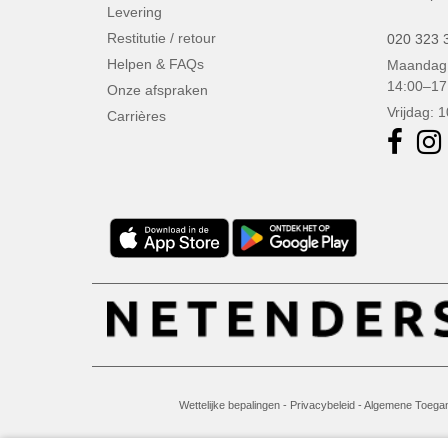
Levering
Restitutie / retour
020 323 
Helpen & FAQs
Maandag 
14:00–17
Onze afspraken
Vrijdag: 
Carrières
Wettelijke bepalingen
-
Privacybeleid
-
Algemene Toegan