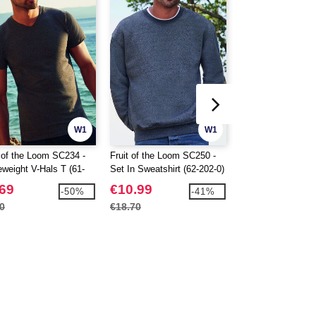
W1
W1
t of the Loom SC234 -
Fruit of the Loom SC250 -
Fruit of the Loom
eweight V-Hals T (61-
Set In Sweatshirt (62-202-0)
Joggingbroek Kids
0)
.69
€10.99
€10.99
-50%
-41%
0
€18.70
€15.90