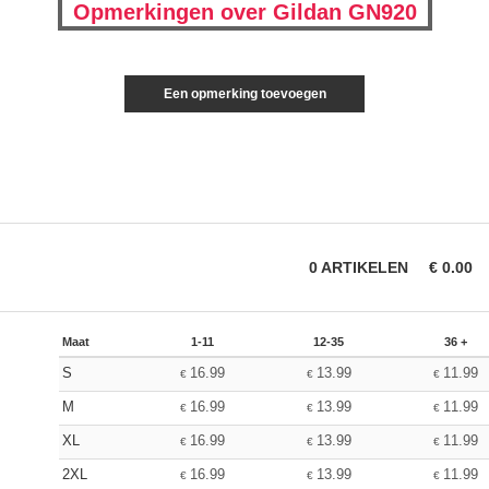
Opmerkingen over Gildan GN920
Een opmerking toevoegen
0
ARTIKELEN
€
0.00
Maat
1-11
12-35
36 +
S
16.99
13.99
11.99
€
€
€
M
16.99
13.99
11.99
€
€
€
XL
16.99
13.99
11.99
€
€
€
2XL
16.99
13.99
11.99
€
€
€