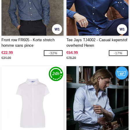
W1
W1
Front row FR605 - Korte stretch
Tee Jays TJ4002 - Casual keperstof
homme sans pince
overhemd Heren
€22.99
€64.99
-32%
-17%
€34.00
€78.20