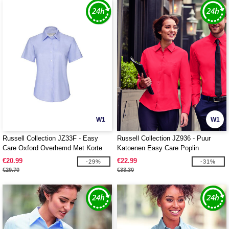
W1
W1
Russell Collection JZ33F - Easy
Russell Collection JZ936 - Puur
Care Oxford Overhemd Met Korte
Katoenen Easy Care Poplin
Mouw
Overhemd Met Lange Mouwen
€20.99
€22.99
-29%
-31%
€29.70
€33.30