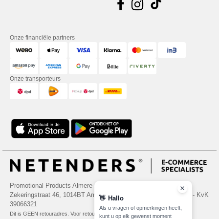
Onze financiële partners
Onze transporteurs
Promotional Products Almere (P.P.A.) B.V.
Zekeringstraat 46, 1014BT Amsterdam - VAT NL 005596191B03 - KvK
👋
Hallo
39066321
Als u vragen of opmerkingen heeft,
Dit is GEEN retouradres. Voor retourzending, zie hier
kunt u op elk gewenst moment