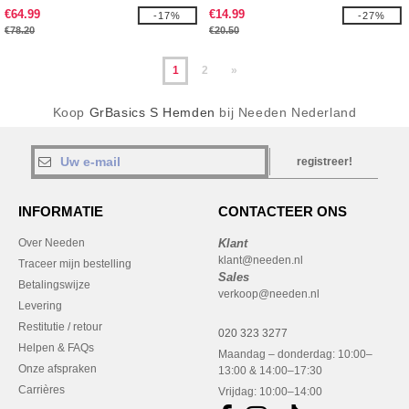
€64.99
€14.99
-17%
-27%
€78.20
€20.50
1
2
»
Koop
GrBasics S Hemden
bij Needen Nederland
registreer!
INFORMATIE
CONTACTEER ONS
Over Needen
Klant
klant@needen.nl
Traceer mijn bestelling
Sales
Betalingswijze
verkoop@needen.nl
Levering
Restitutie / retour
020 323 3277
Helpen & FAQs
Maandag – donderdag: 10:00–
Onze afspraken
13:00 & 14:00–17:30
Carrières
Vrijdag: 10:00–14:00