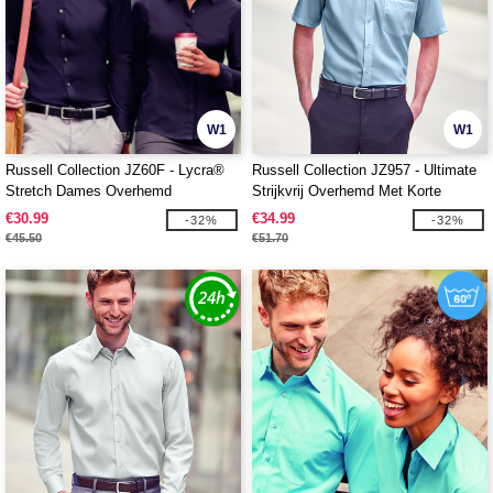
W1
W1
Russell Collection JZ60F - Lycra®
Russell Collection JZ957 - Ultimate
Stretch Dames Overhemd
Strijkvrij Overhemd Met Korte
Mouwen
€30.99
€34.99
-32%
-32%
€45.50
€51.70