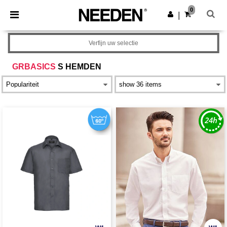
×
Needen-app
0
Download app
|
Betere prijzen in de app!
Verfijn uw selectie
GRBASICS
S HEMDEN