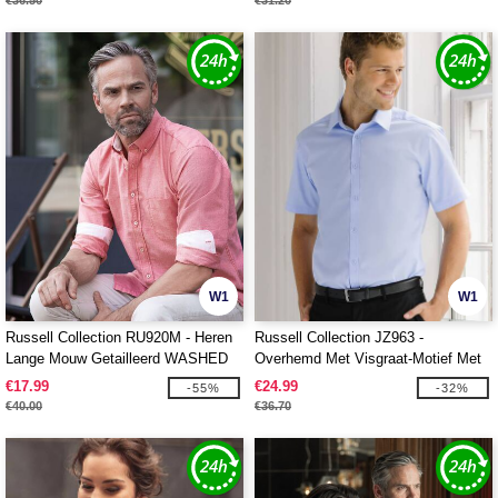
€36.50
€31.20
W1
W1
Russell Collection RU920M - Heren
Russell Collection JZ963 -
Lange Mouw Getailleerd WASHED
Overhemd Met Visgraat-Motief Met
OXFORD Overhemd
Korte Mouw
€17.99
€24.99
-55%
-32%
€40.00
€36.70