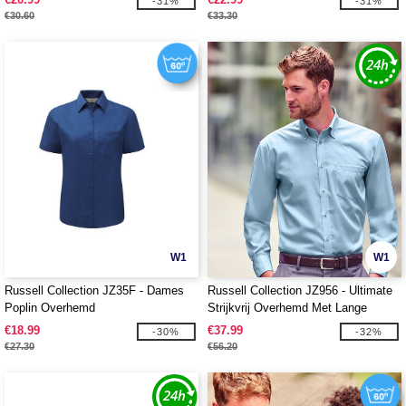
-31%
-31%
€30.60
€33.30
W1
W1
Russell Collection JZ35F - Dames
Russell Collection JZ956 - Ultimate
Poplin Overhemd
Strijkvrij Overhemd Met Lange
Mouwen
€18.99
€37.99
-30%
-32%
€27.30
€56.20