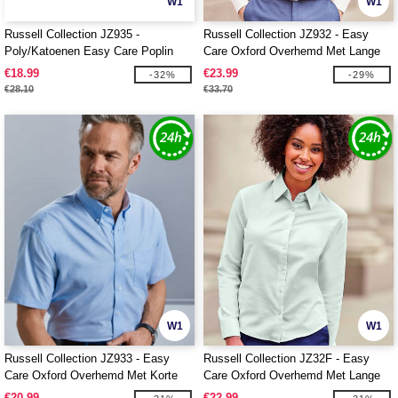
W1
W1
Russell Collection JZ935 -
Russell Collection JZ932 - Easy
Poly/Katoenen Easy Care Poplin
Care Oxford Overhemd Met Lange
Overhemd Met Korte Mouw
Mouw
€18.99
€23.99
-32%
-29%
€28.10
€33.70
W1
W1
Russell Collection JZ933 - Easy
Russell Collection JZ32F - Easy
Care Oxford Overhemd Met Korte
Care Oxford Overhemd Met Lange
Mouw
Mouw
€20.99
€22.99