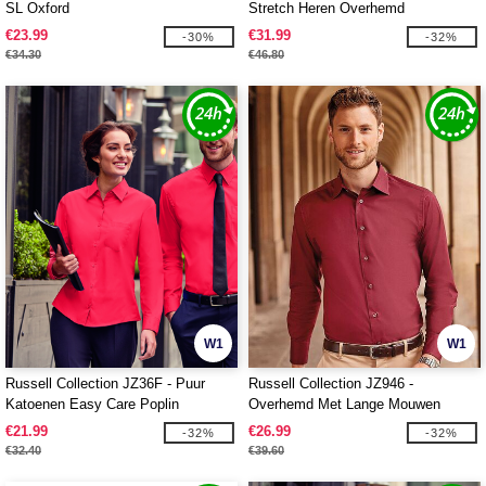
SL Oxford
Stretch Heren Overhemd
€23.99
€31.99
-30%
-32%
€34.30
€46.80
W1
W1
Russell Collection JZ36F - Puur
Russell Collection JZ946 -
Katoenen Easy Care Poplin
Overhemd Met Lange Mouwen
Overhemd Met Lange Mouwen
€21.99
€26.99
-32%
-32%
€32.40
€39.60