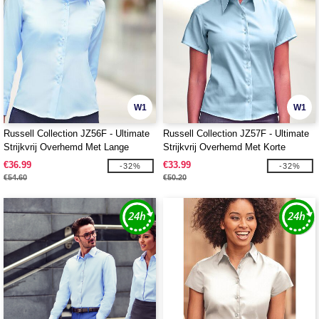
W1
W1
Russell Collection JZ56F - Ultimate
Russell Collection JZ57F - Ultimate
Strijkvrij Overhemd Met Lange
Strijkvrij Overhemd Met Korte
Mouwen
Mouwen
€36.99
€33.99
-32%
-32%
€54.60
€50.20