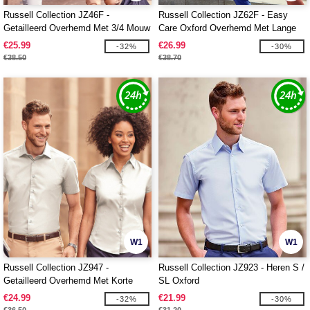
Russell Collection JZ46F -
Russell Collection JZ62F - Easy
Getailleerd Overhemd Met 3/4 Mouw
Care Oxford Overhemd Met Lange
Mouw
€25.99
€26.99
-32%
-30%
€38.50
€38.70
W1
W1
Russell Collection JZ947 -
Russell Collection JZ923 - Heren S /
Getailleerd Overhemd Met Korte
SL Oxford
Mouw
€24.99
€21.99
-32%
-30%