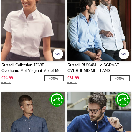
W1
W1
Russell Collection JZ63F -
Russell RU964M - VISGRAAT
Overhemd Met Visgraat-Motief Met
OVERHEMD MET LANGE
Korte Mouw
MOUWEN
€24.99
€31.99
-30%
-30%
€35.70
€45.90