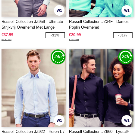
W1
W1
Russell Collection JZ958 - Ultimate
Russell Collection JZ34F - Dames
Strijkvrij Overhemd Met Lange
Poplin Overhemd
Mouwen
€37.99
€20.99
-31%
-31%
€55.00
€30.30
W1
W1
Russell Collection JZ922 - Heren L /
Russell Collection JZ960 - Lycra®