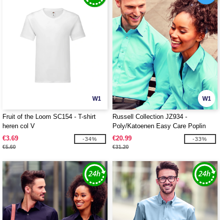
W1
W1
Fruit of the Loom SC154 - T-shirt
Russell Collection JZ934 -
heren col V
Poly/Katoenen Easy Care Poplin
Overhemd Met Lange Mouw
€3.69
€20.99
-34%
-33%
€5.60
€31.20