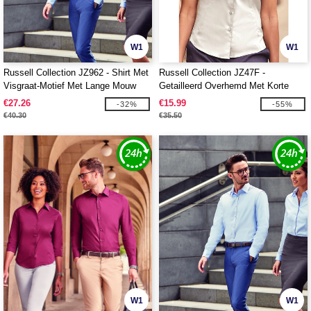
W1
W1
Russell Collection JZ962 - Shirt Met
Russell Collection JZ47F -
Visgraat-Motief Met Lange Mouw
Getailleerd Overhemd Met Korte
Mouw
€27.26
€15.99
-32%
-55%
€40.30
€35.50
W1
W1