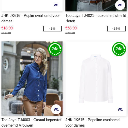
W1
W1
JHK JK616 - Poplin overhemd voor
Tee Jays TJ4021 - Luxe shirt slim fit
dames
Heren
€18.99
€58.99
-1%
-18%
€19.10
€72.20
W1
W1
Tee Jays TJ4003 - Casual keperstof
JHK JK615 - Popeline overhemd
overhemd Vrouwen
voor dames