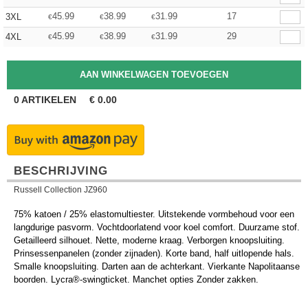
45.99
38.99
31.99
17
3XL
€
€
€
45.99
38.99
31.99
29
4XL
€
€
€
0
ARTIKELEN
€
0.00
BESCHRIJVING
Russell Collection JZ960
75% katoen / 25% elastomultiester. Uitstekende vormbehoud voor een
langdurige pasvorm. Vochtdoorlatend voor koel comfort. Duurzame stof.
Getailleerd silhouet. Nette, moderne kraag. Verborgen knoopsluiting.
Prinsessenpanelen (zonder zijnaden). Korte band, half uitlopende hals.
Smalle knoopsluiting. Darten aan de achterkant. Vierkante Napolitaanse
boorden. Lycra®-swingticket. Manchet opties Zonder zakken.