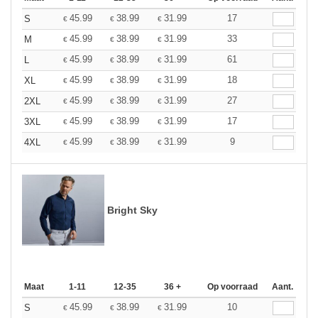
45.99
38.99
31.99
17
S
€
€
€
45.99
38.99
31.99
33
M
€
€
€
45.99
38.99
31.99
61
L
€
€
€
45.99
38.99
31.99
18
XL
€
€
€
45.99
38.99
31.99
27
2XL
€
€
€
45.99
38.99
31.99
17
3XL
€
€
€
45.99
38.99
31.99
9
4XL
€
€
€
Bright Sky
Maat
1-11
12-35
36 +
Op voorraad
Aant.
45.99
38.99
31.99
10
S
€
€
€