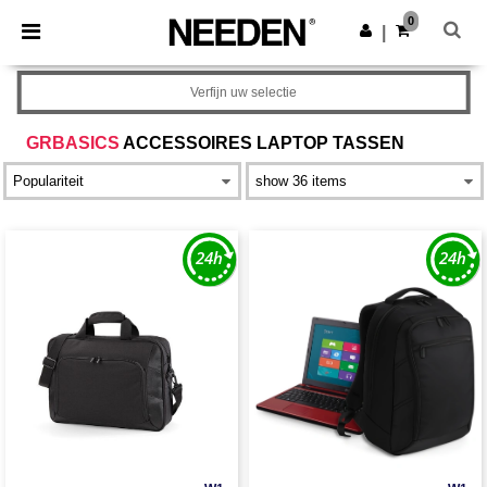
×
Needen-app
0
Download app
|
Betere prijzen in de app!
Verfijn uw selectie
GRBASICS
ACCESSOIRES LAPTOP TASSEN