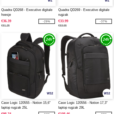
W1
W1
Quadra QD268 - Executive digitale
Quadra QD269 - Executive digitale
hoesje
rugzak
€36.39
€33.99
-29%
-37%
€51.25
€53.55
W32
W32
Case Logic 120555 - Notion 15,6"
Case Logic 120556 - Notion 17,3"
laptop rugzak 25L
laptop rugzak 29L
€95.74
€105.46