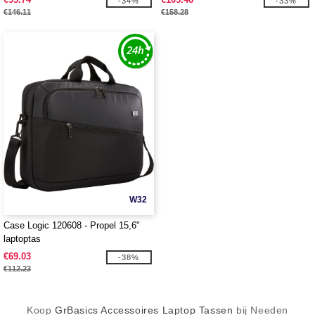
-34%
-33%
€146.11
€158.28
W32
Case Logic 120608 - Propel 15,6"
laptoptas
€69.03
-38%
€112.23
Koop
GrBasics Accessoires Laptop Tassen
bij Needen