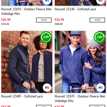
W1
W1
Russell JZ870 - Outdoor Fleece Met
Russell JZ140 - Softshell jack
Volledige Rits
€26.99
€52.99
-33%
-40%
€40.40
€89.00
W1
W1
Russell JZ40F - Softshell jack
Russell JZ87F - Outdoor Fleece Met
Volledige Rits
€52.99
€24.99