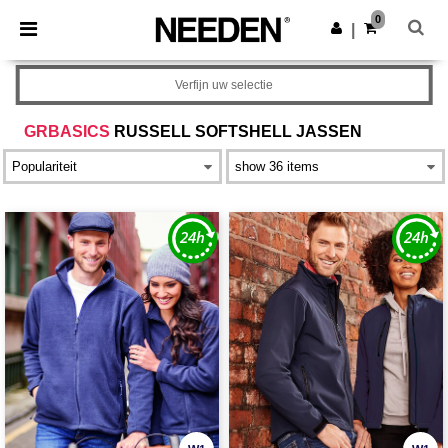
×
Needen-app
0
Download app
|
Betere prijzen in de app!
Verfijn uw selectie
GRBASICS
RUSSELL SOFTSHELL JASSEN