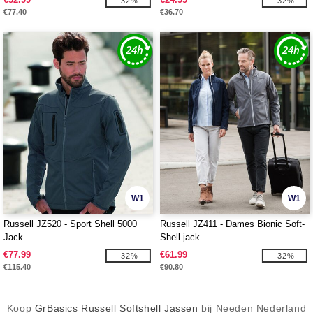
-32%
-32%
€77.40
€36.70
W1
W1
Russell JZ520 - Sport Shell 5000
Russell JZ411 - Dames Bionic Soft-
Jack
Shell jack
€77.99
€61.99
-32%
-32%
€115.40
€90.80
Koop
GrBasics Russell Softshell Jassen
bij Needen Nederland