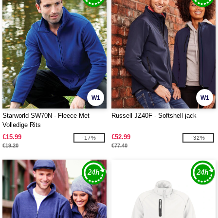
W1
W1
Starworld SW70N - Fleece Met
Russell JZ40F - Softshell jack
Volledige Rits
€15.99
€52.99
-17%
-32%
€19.20
€77.40