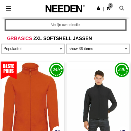
×
Needen-app
0
Download app
|
Betere prijzen in de app!
Verfijn uw selectie
GRBASICS
2XL SOFTSHELL JASSEN