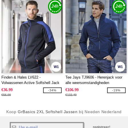
W1
W1
Finden & Hales LV622 -
Tee Jays TJ9606 - Herenjack voor
Volwassenen Active Softshell Jack
alle weersomstandigheden
€36.99
€106.99
-34%
-19%
€56.00
€132.40
Koop
GrBasics 2XL Softshell Jassen
bij Needen Nederland
registreer!