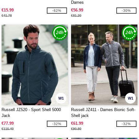
Dames
€15.99
€56.99
-62%
-30%
€41.78
€81.20
W1
W1
Russell JZ520 - Sport Shell 5000
Russell JZ411 - Dames Bionic Soft-
Jack
Shell jack
€77.99
€61.99
-32%
-32%
€115.40
€90.80