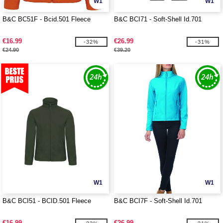
W1
W1
B&C BC51F - Bcid.501 Fleece
B&C BCI71 - Soft-Shell Id.701
€16.99
€26.99
-32%
-31%
€24.90
€39.20
W1
W1
B&C BCI51 - BCID.501 Fleece
B&C BCI7F - Soft-Shell Id.701
€16.99
€26.99