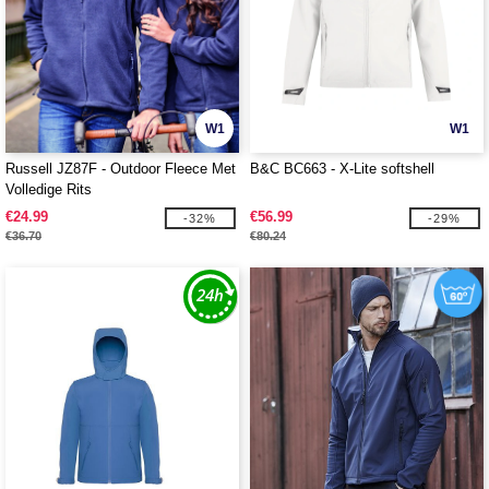
W1
W1
Russell JZ87F - Outdoor Fleece Met
B&C BC663 - X-Lite softshell
Volledige Rits
€24.99
€56.99
-32%
-29%
€36.70
€80.24