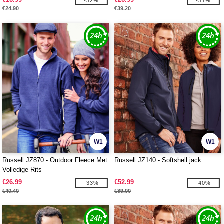
-32%
-31%
€24.90
€39.20
W1
W1
Russell JZ870 - Outdoor Fleece Met
Russell JZ140 - Softshell jack
Volledige Rits
€26.99
€52.99
-33%
-40%
€40.40
€89.00