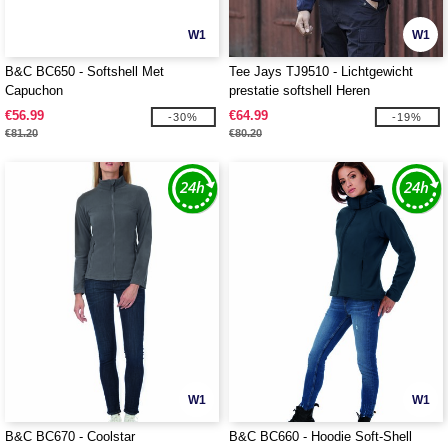
W1
W1
B&C BC650 - Softshell Met
Tee Jays TJ9510 - Lichtgewicht
Capuchon
prestatie softshell Heren
€56.99
€64.99
-30%
-19%
€81.20
€80.20
W1
W1
B&C BC670 - Coolstar
B&C BC660 - Hoodie Soft-Shell