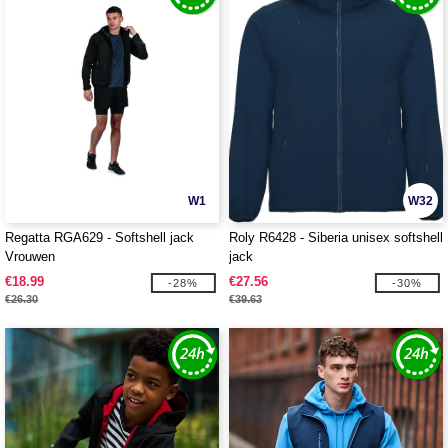
W1
W32
Regatta RGA629 - Softshell jack
Roly R6428 - Siberia unisex softshell
Vrouwen
jack
€18.99
€27.56
-28%
-30%
€26.30
€39.63