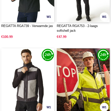
W1
W1
REGATTA RGA739 - Verwarmde jas
REGATTA RGA753 - 2-laags
softshell jack
€100.99
€47.99
W1
W1