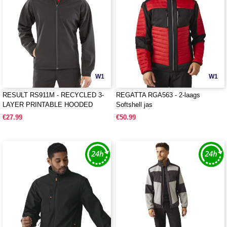
W1
W1
RESULT RS911M - RECYCLED 3-
REGATTA RGA563 - 2-laags
LAYER PRINTABLE HOODED
Softshell jas
SOFTSHELL
€27.99
€50.99