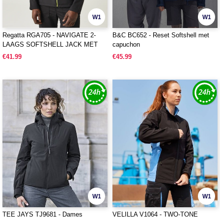
W1
W1
Regatta RGA705 - NAVIGATE 2-
B&C BC652 - Reset Softshell met
LAAGS SOFTSHELL JACK MET
capuchon
CAPUCHON
€41.99
€45.99
W1
W1
TEE JAYS TJ9681 - Dames
VELILLA V1064 - TWO-TONE