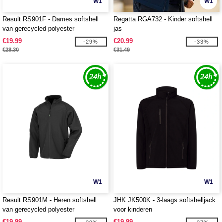
W1
W1
Result RS901F - Dames softshell
Regatta RGA732 - Kinder softshell
van gerecycled polyester
jas
€19.99
€20.99
-29%
-33%
€28.30
€31.49
W1
W1
Result RS901M - Heren softshell
JHK JK500K - 3-laags softshelljack
van gerecycled polyester
voor kinderen
€19.99
€19.99