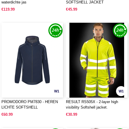
waterdichte jas
SOFTSHELL JACKET
€119.99
€45.99
W1
W1
PROMODORO PM7830 - HEREN
RESULT RS505X - 2-layer high
LICHTE SOFTSHELL
visibility Softshell jacket.
€60.99
€30.99