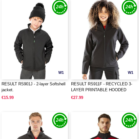
W1
W1
RESULT RS901J - 2-layer Softshell
RESULT RS911F - RECYCLED 3-
jacket.
LAYER PRINTABLE HOODED
SOFTSHELL
€15.99
€27.99