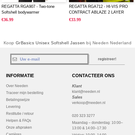
REGATTA RGA907 - Two-tone
REGATTA RGA712 - HI-VIS PRO
Softshell bodywarmer
CONTRACT ABLAZE 2 LAYER
SOFTSHELL JACKET (CLASS 3)
€36.99
€33.99
Koop
GrBasics Unisex Softshell Jassen
bij Needen Nederland
registreer!
INFORMATIE
CONTACTEER ONS
Over Needen
Klant
klant@needen.nl
Traceer mijn bestelling
Sales
Betalingswijze
verkoop@needen.nl
Levering
Restitutie / retour
020 323 3277
Helpen & FAQs
Maandag – donderdag: 10:00–
Onze afspraken
13:00 & 14:00–17:30
Carrières