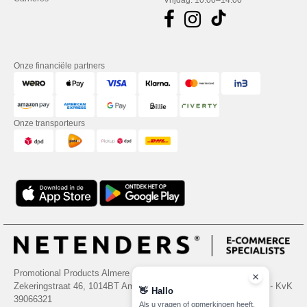
Vrijdag: 10:00–14:00
Onze financiële partners
Onze transporteurs
Promotional Products Almere (P.P.A.) B.V.
Zekeringstraat 46, 1014BT Amsterdam - VAT NL 005596191B03 - KvK
👋
Hallo
39066321
Als u vragen of opmerkingen heeft,