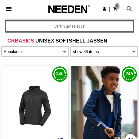
×
Needen-app
0
Download app
|
Betere prijzen in de app!
Verfijn uw selectie
GRBASICS
UNISEX SOFTSHELL JASSEN