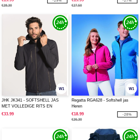
-29%
-27%
€28.30
€27.50
W1
W1
JHK JK341 - SOFTSHELL JAS
Regatta RGA628 - Softshell jas
MET VOLLEDIGE RITS EN
Heren
CAPUCHON
€33.99
€18.99
-28%
€26.30