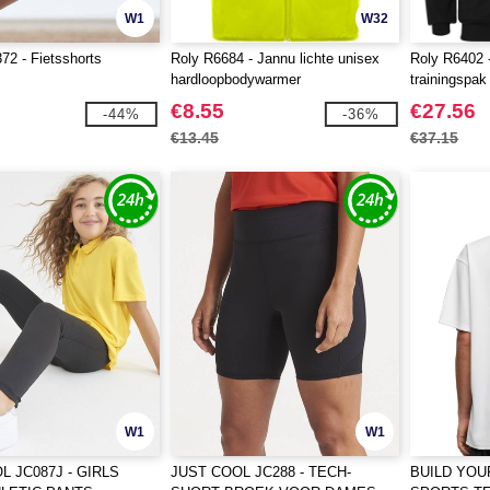
W1
W32
2 - Fietsshorts
Roly R6684 - Jannu lichte unisex
Roly R6402 
hardloopbodywarmer
trainingspak
€8.55
€27.56
-44%
-36%
€13.45
€37.15
W1
W1
L JC087J - GIRLS
JUST COOL JC288 - TECH-
BUILD YOU