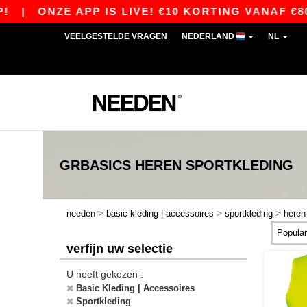
|
ONZE APP IS LIVE! €10 KORTING VANAF €80 ME
VEELGESTELDE VRAGEN
NEDERLAND
NL
GRBASICS
HEREN SPORTKLEDING
>
>
>
needen
basic kleding | accessoires
sportkleding
heren
verfijn uw selectie
U heeft gekozen :
Basic Kleding | Accessoires
Sportkleding