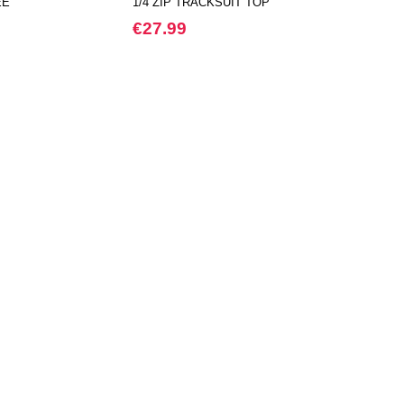
EE
1/4 ZIP TRACKSUIT TOP
€27.99