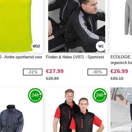
W32
W1
 - Andre sporthemd voor
Finden & Hales LV871 - Sportvest
ECOLOGIE E
organisch k
€27.99
€26.99
-31%
-30%
€39.90
€35.10