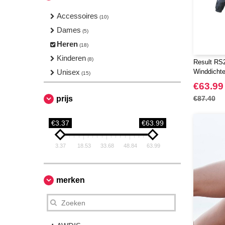
Accessoires
(10)
Dames
(5)
Heren
(18)
Kinderen
(8)
Result RS2
Unisex
Winddichte
(15)
€63.99
prijs
€87.40
€3.37
€63.99
3.37
18.53
33.68
48.84
63.99
merken