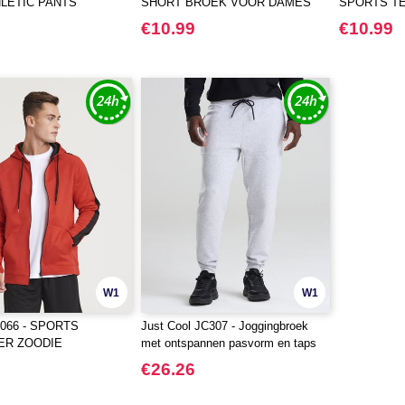
LETIC PANTS
SHORT BROEK VOOR DAMES
SPORTS T
VAN GERECYCLED MATERIAAL
€10.99
€10.99
W1
W1
066 - SPORTS
Just Cool JC307 - Joggingbroek
ER ZOODIE
met ontspannen pasvorm en taps
toelopende pijpen
€26.26