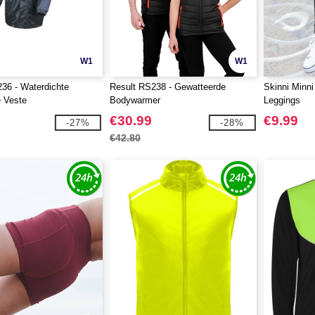
W1
W1
36 - Waterdichte
Result RS238 - Gewatteerde
Skinni Minni
 Veste
Bodywarmer
Leggings
€30.99
€9.99
-27%
-28%
€42.80