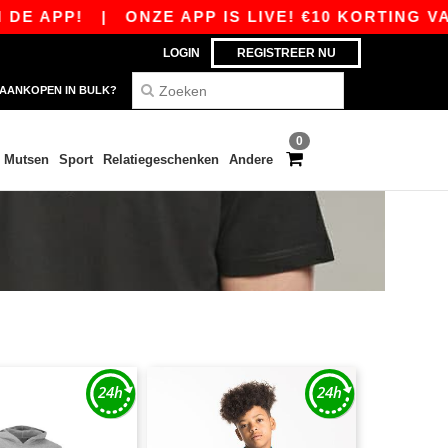
APP!
|
ONZE APP IS LIVE! €10 KORTING VANAF
LOGIN
REGISTREER NU
AANKOPEN IN BULK?
0
Mutsen
Sport
Relatiegeschenken
Andere