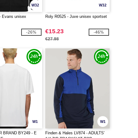
W32
W32
- Evans unisex
Roly R0525 - Juve unisex sportset
€15.23
-26%
-46%
€27.98
W1
W1
R BRAND BY249 - E
Finden & Hales LV874 - ADULTS'