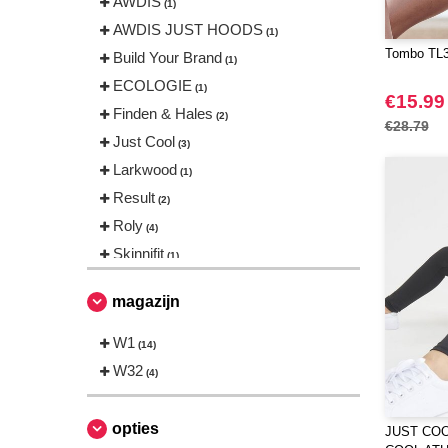
AWDIS
(1)
AWDIS JUST HOODS
(1)
Tombo TL37
Build Your Brand
(1)
ECOLOGIE
(1)
€15.99
Finden & Hales
(2)
€28.79
Just Cool
(3)
Larkwood
(1)
Result
(2)
Roly
(4)
Skinnifit
(1)
Tombo
(1)
magazijn
W1
(14)
W32
(4)
opties
JUST COO