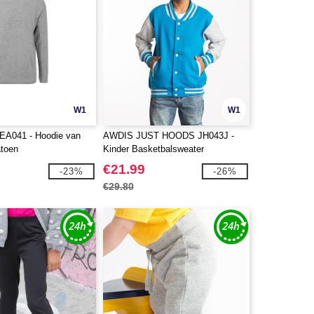
W1
W1
A041 - Hoodie van
AWDIS JUST HOODS JH043J -
atoen
Kinder Basketbalsweater
€21.99
-23%
-26%
€29.80