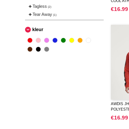
COOL ATH
Tagless
(2)
€16.99
Tear Away
(1)
kleur
AWDIS JH
POLYEST
€16.99