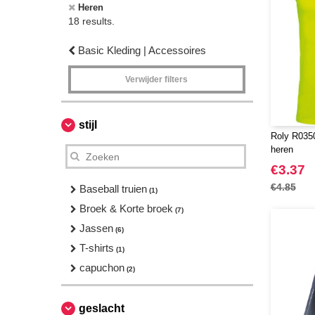
Heren
18 results.
Basic Kleding | Accessoires
Verwijder filters
stijl
Roly R0350
heren
€3.37
€4.85
Baseball truien
(1)
Broek & Korte broek
(7)
Jassen
(6)
T-shirts
(1)
capuchon
(2)
geslacht