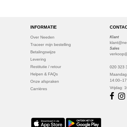
INFORMATIE
CONTAC
Over Needen
Klant
klant@ne
Traceer mijn bestelling
Sales
Betalingswijze
verkoop@
Levering
Restitutie / retour
020 323 
Helpen & FAQs
Maandag 
14:00–17
Onze afspraken
Vrijdag: 
Carrières