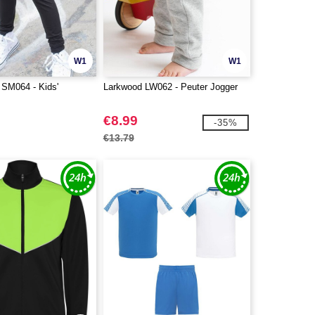
W1
W1
 SM064 - Kids'
Larkwood LW062 - Peuter Jogger
€8.99
-35%
€13.79