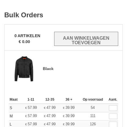
Bulk Orders
0
ARTIKELEN
€
0.00
Black
Maat
1-11
12-35
36 +
Op voorraad
Aant.
57.99
47.99
39.99
54
S
€
€
€
57.99
47.99
39.99
111
M
€
€
€
57.99
47.99
39.99
126
L
€
€
€