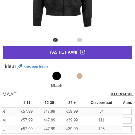
PAS HET AAN!
kleur
kies een kleur
Black
MAAT
MATENTABEL
1-11
12-35
36 +
Op voorraad
Aant.
57.99
47.99
39.99
54
S
€
€
€
57.99
47.99
39.99
111
M
€
€
€
57.99
47.99
39.99
126
L
€
€
€