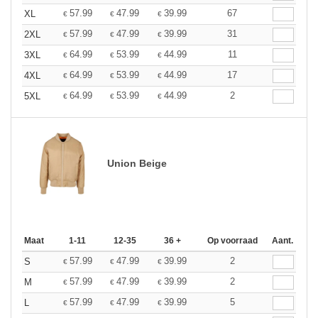
57.99
47.99
39.99
67
XL
€
€
€
57.99
47.99
39.99
31
2XL
€
€
€
64.99
53.99
44.99
11
3XL
€
€
€
64.99
53.99
44.99
17
4XL
€
€
€
64.99
53.99
44.99
2
5XL
€
€
€
Union Beige
Maat
1-11
12-35
36 +
Op voorraad
Aant.
57.99
47.99
39.99
2
S
€
€
€
57.99
47.99
39.99
2
M
€
€
€
57.99
47.99
39.99
5
L
€
€
€