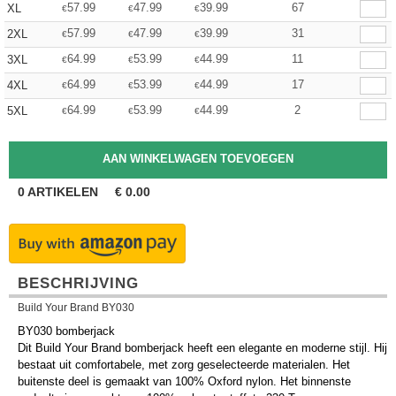
57.99
47.99
39.99
67
XL
€
€
€
57.99
47.99
39.99
31
2XL
€
€
€
64.99
53.99
44.99
11
3XL
€
€
€
64.99
53.99
44.99
17
4XL
€
€
€
64.99
53.99
44.99
2
5XL
€
€
€
0
ARTIKELEN
€
0.00
BESCHRIJVING
Build Your Brand BY030
BY030 bomberjack
Dit Build Your Brand bomberjack heeft een elegante en moderne stijl. Hij
bestaat uit comfortabele, met zorg geselecteerde materialen. Het
buitenste deel is gemaakt van 100% Oxford nylon. Het binnenste