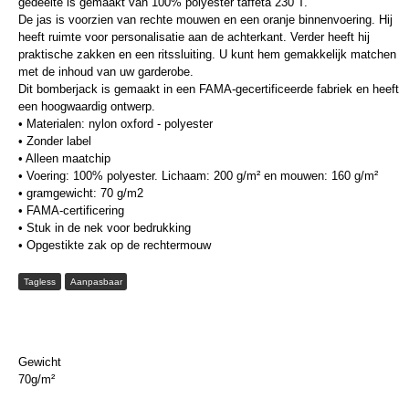
gedeelte is gemaakt van 100% polyester taffeta 230 T.
De jas is voorzien van rechte mouwen en een oranje binnenvoering. Hij
heeft ruimte voor personalisatie aan de achterkant. Verder heeft hij
praktische zakken en een ritssluiting. U kunt hem gemakkelijk matchen
met de inhoud van uw garderobe.
Dit bomberjack is gemaakt in een FAMA-gecertificeerde fabriek en heeft
een hoogwaardig ontwerp.
• Materialen: nylon oxford - polyester
• Zonder label
• Alleen maatchip
• Voering: 100% polyester. Lichaam: 200 g/m² en mouwen: 160 g/m²
• gramgewicht: 70 g/m2
• FAMA-certificering
• Stuk in de nek voor bedrukking
• Opgestikte zak op de rechtermouw
Tagless
Aanpasbaar
Gewicht
70g/m²