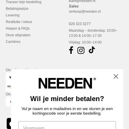
klant@needen.nl
Traceer mijn bestelling
Sales
Betalingswijze
verkoop@needen.nl
Levering
Restitutie / retour
020 323 3277
Helpen & FAQs
Maandag – donderdag: 10:00–
Onze afspraken
13:00 & 14:00–17:30
Carrières
Vrijdag: 10:00–14:00
Onze financiële partners
Onze transporteurs
Wil je minder betalen?
Vul je naam en e-mailadres in en we sturen je een
kortingscode voor je eerste bestelling.