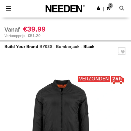
×
Needen-app
0
Download app
|
Betere prijzen in de app!
€39.99
Vanaf
€51.20
Verkoopprijs
Build Your Brand
BY030 - Bomberjack
- Black
Previous
Next