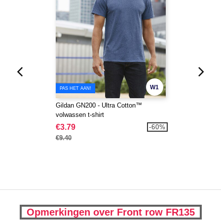
W1
PAS HET AAN!
Gildan GN200 - Ultra Cotton™
volwassen t-shirt
€3.79
-60%
€9.40
Opmerkingen over Front row FR135