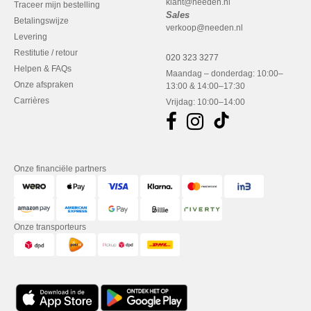
klant@needen.nl
Traceer mijn bestelling
Sales
Betalingswijze
verkoop@needen.nl
Levering
Restitutie / retour
020 323 3277
Helpen & FAQs
Maandag – donderdag: 10:00–
Onze afspraken
13:00 & 14:00–17:30
Carrières
Vrijdag: 10:00–14:00
Onze financiële partners
Onze transporteurs