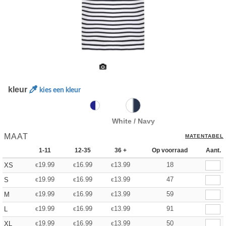
kleur
kies een kleur
White / Navy
MAAT
MATENTABEL
1-11
12-35
36 +
Op voorraad
Aant.
19.99
16.99
13.99
18
XS
€
€
€
19.99
16.99
13.99
47
S
€
€
€
19.99
16.99
13.99
59
M
€
€
€
19.99
16.99
13.99
91
L
€
€
€
19.99
16.99
13.99
50
XL
€
€
€