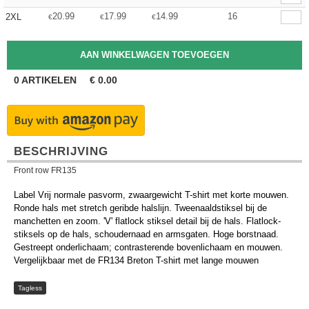
20.99
17.99
14.99
16
2XL
€
€
€
0
ARTIKELEN
€
0.00
BESCHRIJVING
Front row FR135
Label Vrij normale pasvorm, zwaargewicht T-shirt met korte mouwen.
Ronde hals met stretch geribde halslijn. Tweenaaldstiksel bij de
manchetten en zoom. 'V' flatlock stiksel detail bij de hals. Flatlock-
stiksels op de hals, schoudernaad en armsgaten. Hoge borstnaad.
Gestreept onderlichaam; contrasterende bovenlichaam en mouwen.
Vergelijkbaar met de FR134 Breton T-shirt met lange mouwen
Tagless