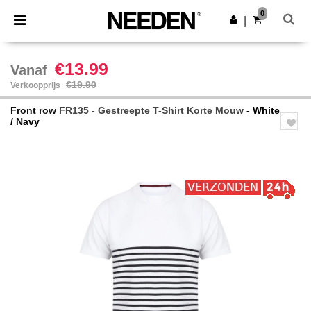
×
Needen-app
0
Download app
|
Betere prijzen in de app!
€13.99
Vanaf
€19.90
Verkoopprijs
Front row
FR135 - Gestreepte T-Shirt Korte Mouw
- White
/ Navy
Previous
Next