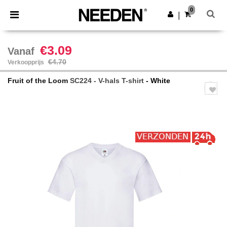
×
Needen-app
0
Download app
|
Betere prijzen in de app!
€3.09
Vanaf
€4.70
Verkoopprijs
Fruit of the Loom
SC224 - V-hals T-shirt
- White
Previous
Next