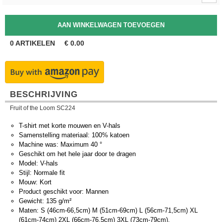
0
ARTIKELEN
€
0.00
BESCHRIJVING
Fruit of the Loom SC224
T-shirt met korte mouwen en V-hals
Samenstelling materiaal: 100% katoen
Machine was: Maximum 40 °
Geschikt om het hele jaar door te dragen
Model: V-hals
Stijl: Normale fit
Mouw: Kort
Product geschikt voor: Mannen
Gewicht: 135 g/m²
Maten: S (46cm-66,5cm) M (51cm-69cm) L (56cm-71,5cm) XL
(61cm-74cm) 2XL (66cm-76,5cm) 3XL (73cm-79cm).