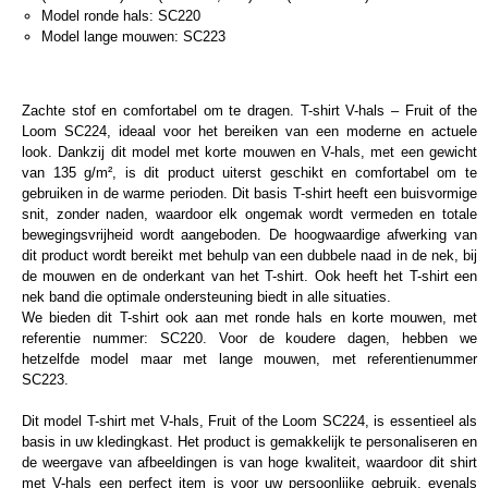
Model ronde hals: SC220
Model lange mouwen: SC223
Zachte stof en comfortabel om te dragen. T-shirt V-hals – Fruit of the
Loom SC224, ideaal voor het bereiken van een moderne en actuele
look. Dankzij dit model met korte mouwen en V-hals, met een gewicht
van
135 g/m²,
is dit product uiterst geschikt en comfortabel om te
gebruiken in de warme perioden. Dit basis T-shirt heeft een buisvormige
snit, zonder naden, waardoor elk ongemak wordt vermeden en totale
bewegingsvrijheid wordt aangeboden. De hoogwaardige afwerking van
dit product wordt bereikt met behulp van een dubbele naad in de nek, bij
de mouwen en de onderkant van het T-shirt. Ook heeft het T-shirt een
nek band die optimale ondersteuning biedt in alle situaties.
We bieden dit T-shirt ook aan met ronde hals en korte mouwen, met
referentie nummer: SC220. Voor de koudere dagen, hebben we
hetzelfde model maar met lange mouwen, met referentienummer
SC223.
Dit model T-shirt met V-hals, Fruit of the Loom SC224, is essentieel als
basis in uw kledingkast. Het product is gemakkelijk te personaliseren en
de weergave van afbeeldingen is van hoge kwaliteit, waardoor dit shirt
met V-hals een perfect item is voor uw persoonlijke gebruik, evenals