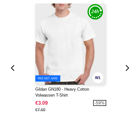
W1
PAS HET AAN!
Gildan GN180 - Heavy Cotton
Volwassen T-Shirt
€3.09
-59%
€7.60